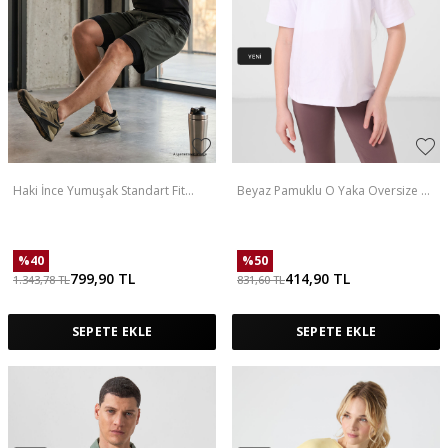
Haki İnce Yumuşak Standart Fit
Beyaz Pamuklu O Yaka Oversize Fit
Erkek Taytlı Şort - 81287
Baskılı Kız Çocuk T-Shirt - 75178
%
40
%
50
799,90
TL
414,90
TL
1.343,78
TL
831,60
TL
SEPETE EKLE
SEPETE EKLE