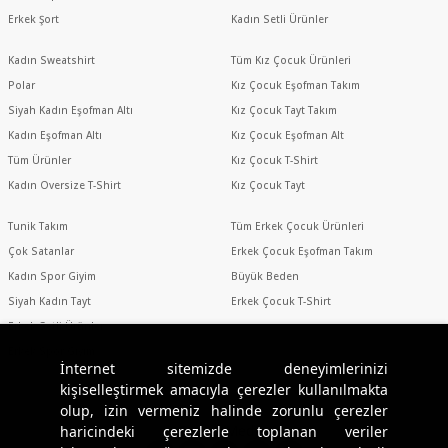
Erkek Şort
Kadın Setli Ürünler
Kadın Sweatshirt
Tüm Kız Çocuk Ürünleri
Polar
Kız Çocuk Eşofman Takım
Siyah Kadın Eşofman Altı
Kız Çocuk Tayt Takım
Kadın Eşofman Altı
Kız Çocuk Eşofman Alt
Tüm Ürünler
Kız Çocuk T-Shirt
Kadın Oversize T-Shirt
Kız Çocuk Tayt
Tunik Takım
Tüm Erkek Çocuk Ürünleri
Çok Satanlar
Erkek Çocuk Eşofman Takım
Kadın Spor Giyim
Büyük Beden
Siyah Kadın Tayt
Erkek Çocuk T-Shirt
Erkek Setli Ürünler
Erkek Spor Giyim
İnternet sitemizde deneyimlerinizi
kişiselleştirmek amacıyla çerezler kullanılmakta
olup, izin vermeniz halinde zorunlu çerezler
Sosyal Medya
haricindeki çerezlerle toplanan veriler