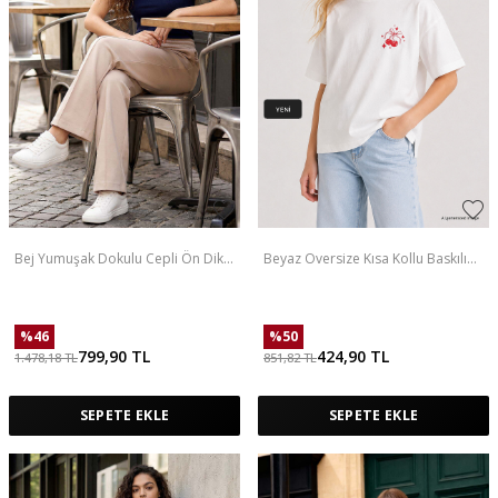
Bej Yumuşak Dokulu Cepli Ön Dikiş
Beyaz Oversize Kısa Kollu Baskılı
Detaylı Kadın Palazzo Pantolon -
Kız Çocuk T-Shirt - 75176
94670
%
46
%
50
799,90
TL
424,90
TL
1.478,18
TL
851,82
TL
SEPETE EKLE
SEPETE EKLE