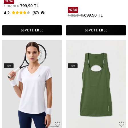
%
42
799,90
TL
1.382,78
TL
%
34
4.2
(87)
699,90
TL
1.052,81
TL
SEPETE EKLE
SEPETE EKLE