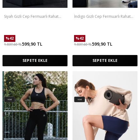
Siyah Gizli Cep Fermuarlı Rahat
İndigo Gizli Cep Fermuarlı Rahat
Form Kadın Şort - 91014
Form Kadın Şort - 91014
%
42
%
42
599,90
TL
599,90
TL
1.037,60
TL
1.037,60
TL
SEPETE EKLE
SEPETE EKLE