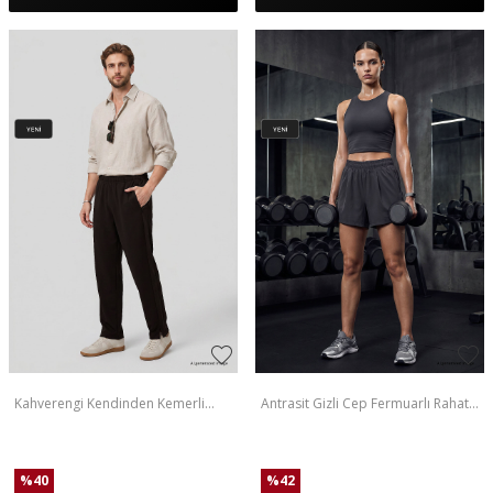
Kahverengi Kendinden Kemerli
Antrasit Gizli Cep Fermuarlı Rahat
Rahat Form Erkek Palazzo Eşofman
Form Kadın Şort - 91014
Alt - 82196
%
40
%
42