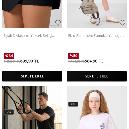
Siyah Sıkılaştırıcı Yüksek Bel İçi
Ekru-Parlament Pamuklu Yumuşak
Taytlı Kadın Tenis Etek - 94691
Dokulu Standart Fit Basic Kız Çocuk
Şort Takım - 75184
%
34
%
50
699,90
TL
584,90
TL
1.052,81
TL
1.170,30
TL
SEPETE EKLE
SEPETE EKLE