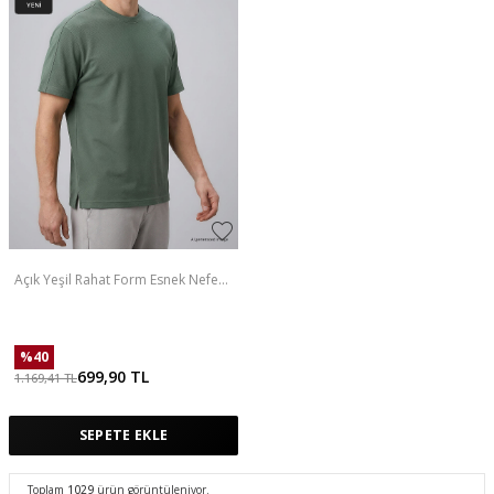
Açık Yeşil Rahat Form Esnek Nefes
Alabilir Erkek T-Shirt - 88495
%
40
699,90
TL
1.169,41
TL
SEPETE EKLE
Toplam
1029
ürün görüntüleniyor.