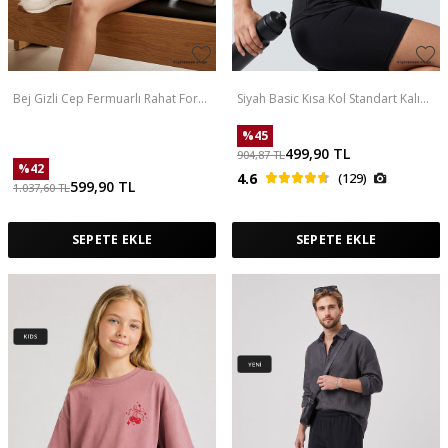
Bej Gizli Cep Fermuarlı Rahat Form
Siyah Basic Kısa Kol Standart Kalıp
Kadın Şort - 91014
V Yaka Kadın T-Shirt - 97145
%
45
499,90
TL
904,87
TL
%
42
4.6
(129)
599,90
TL
1.037,60
TL
SEPETE EKLE
SEPETE EKLE