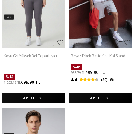
Koyu Gri Yüksek Bel Toparlayıcı
Beyaz Erkek Basic Kısa Kol Standart
Battal Büyük Beden Kadın Tayt-
Kalıp O Yaka T-shirt - 87911
94650
%
46
499,90
TL
933,79
TL
%
42
4.4
(89)
699,90
TL
1.203,19
TL
SEPETE EKLE
SEPETE EKLE