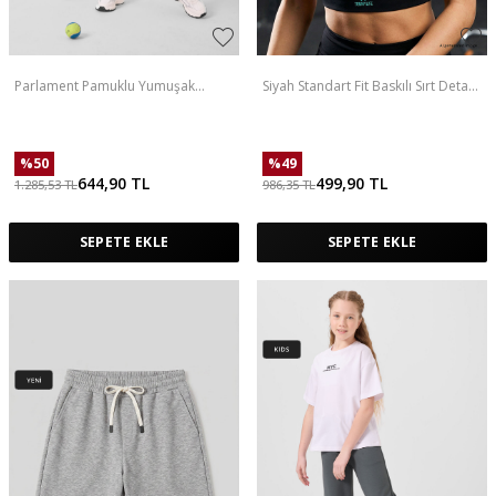
Parlament Pamuklu Yumuşak
Siyah Standart Fit Baskılı Sırt Detaylı
Dokulu Standart Fit Basic Kız Çocuk
Kadın Spor Büstiyer - 97300
Şort Takım - 75183
%
50
%
49
644,90
TL
499,90
TL
1.285,53
TL
986,35
TL
SEPETE EKLE
SEPETE EKLE