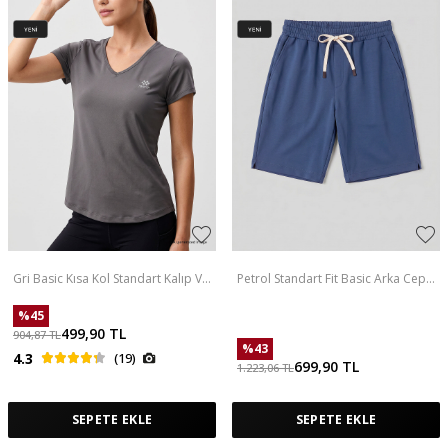
Gri Basic Kısa Kol Standart Kalıp V
Petrol Standart Fit Basic Arka Cepli
Yaka Kadın T-Shirt - 97145
Erkek Şort - 81314
%
45
499,90
TL
904,87
TL
%
43
4.3
(19)
699,90
TL
1.223,06
TL
SEPETE EKLE
SEPETE EKLE