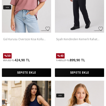
Gül Kurusu Oversize Kısa Kollu
Siyah Kendinden Kemerli Rahat
Baskılı Kız Çocuk T-Shirt - 75176
Form Erkek Palazzo Eşofman Alt -
82196
%
50
%
40
424,90
TL
899,90
TL
851,82
TL
1.489,27
TL
SEPETE EKLE
SEPETE EKLE