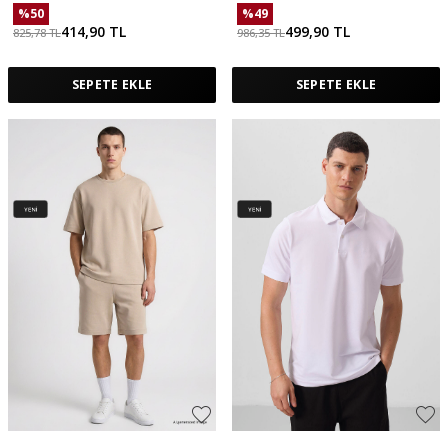
%
50
%
49
414,90
TL
499,90
TL
825,78
TL
986,35
TL
SEPETE EKLE
SEPETE EKLE