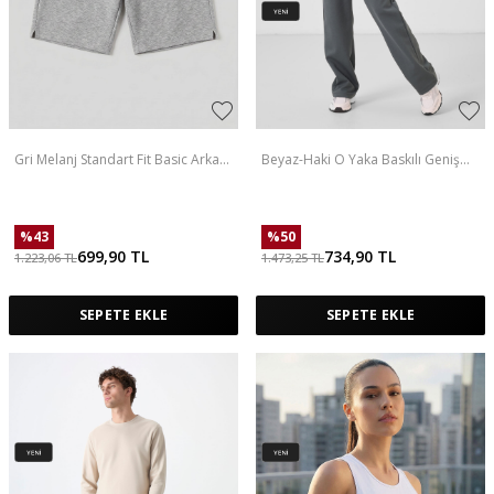
Gri Melanj Standart Fit Basic Arka
Beyaz-Haki O Yaka Baskılı Geniş
Cepli Erkek Şort - 81314
Paça Standart Fit Kız Çocuk Palazzo
Eşofman Takım - 75171
%
43
%
50
699,90
TL
734,90
TL
1.223,06
TL
1.473,25
TL
SEPETE EKLE
SEPETE EKLE