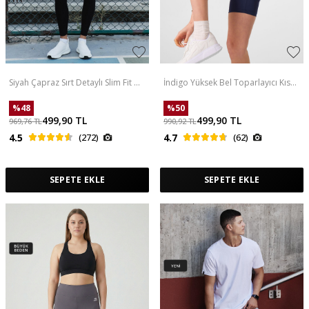
Siyah Çapraz Sırt Detaylı Slim Fit U
İndigo Yüksek Bel Toparlayıcı Kısa
Yaka Pedli Kadın Spor Büstiyer -
Biker Kadın Tayt - 91007
97121
%
48
%
50
499,90
TL
499,90
TL
969,76
TL
990,92
TL
4.5
(272)
4.7
(62)
SEPETE EKLE
SEPETE EKLE