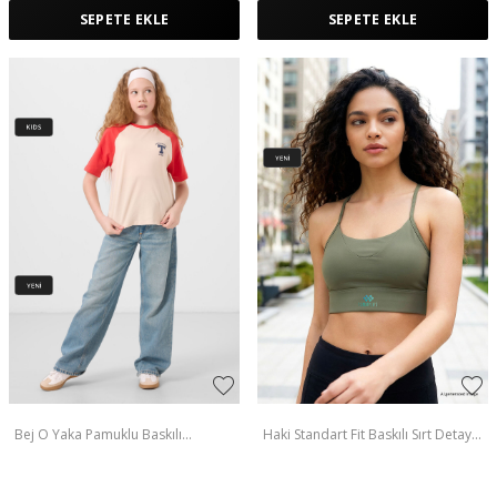
SEPETE EKLE
SEPETE EKLE
Bej O Yaka Pamuklu Baskılı
Haki Standart Fit Baskılı Sırt Detaylı
Oversize Fit Kız Çocuk T-Shirt -
Kadın Spor Büstiyer - 97300
75179