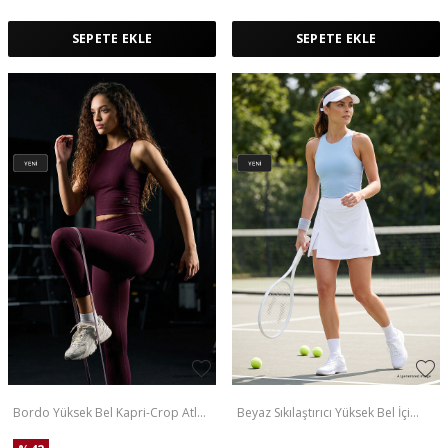
SEPETE EKLE
SEPETE EKLE
Bordo Yüksek Bel Kapri-Crop Atlet
Beyaz Sıkılaştırıcı Yüksek Bel İçi
Slim Fit Kadın Tayt Takım - 95284
Taytlı Kadın Tenis Etek - 94691