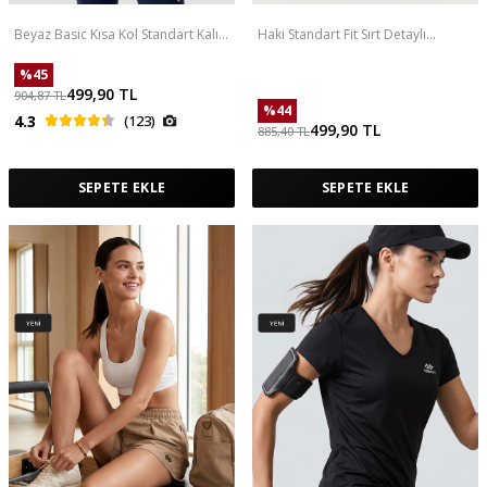
Beyaz Basic Kısa Kol Standart Kalıp
Haki Standart Fit Sırt Detaylı
V Yaka Kadın T-Shirt - 97145
Performans Kadın Spor Atlet -
97297
%
45
499,90
TL
904,87
TL
%
44
4.3
(123)
499,90
TL
885,40
TL
SEPETE EKLE
SEPETE EKLE