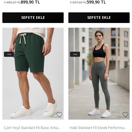
899,90
TL
599,90
TL
1.489,27
TL
1.037,60
TL
SEPETE EKLE
SEPETE EKLE
Çam Yeşil Standart Fit Basic Arka
Haki Standart Fit Esnek Performans