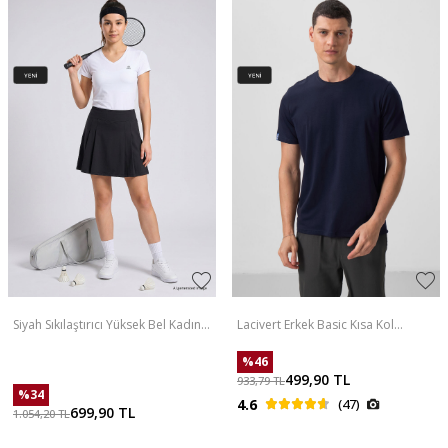
Siyah Sıkılaştırıcı Yüksek Bel Kadın
Lacivert Erkek Basic Kısa Kol
Tenis Etek - 94690
Standart Kalıp O Yaka T-shirt -
87911
%
46
499,90
TL
933,79
TL
%
34
4.6
(47)
699,90
TL
1.054,20
TL