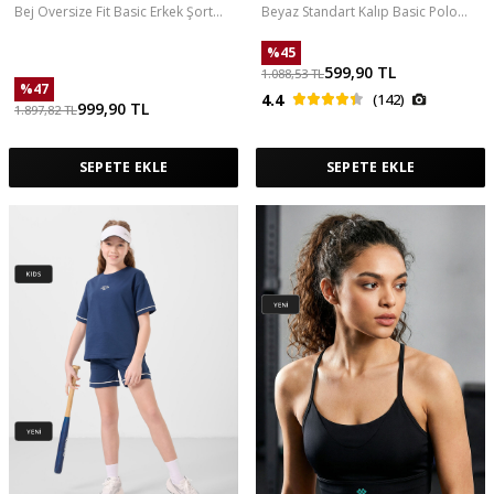
Bej Oversize Fit Basic Erkek Şort
Beyaz Standart Kalıp Basic Polo
Takım - 85292
Yaka Erkek T-Shirt - 87768
%
45
599,90
TL
1.088,53
TL
%
47
4.4
(142)
999,90
TL
1.897,82
TL
SEPETE EKLE
SEPETE EKLE