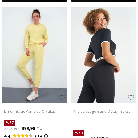
Limon Basic Pamuklu O Yaka
Antrasit Logo Baskı Detaylı Yüksek
Oversize Lastik Paça Kadın
Bel Dalgıç Kumaş Slim Fit Kadın
Eşofman Takım - 95287
Tayt - 94627
%
57
899,90
TL
2.108,59
TL
%
50
4.4
(35)