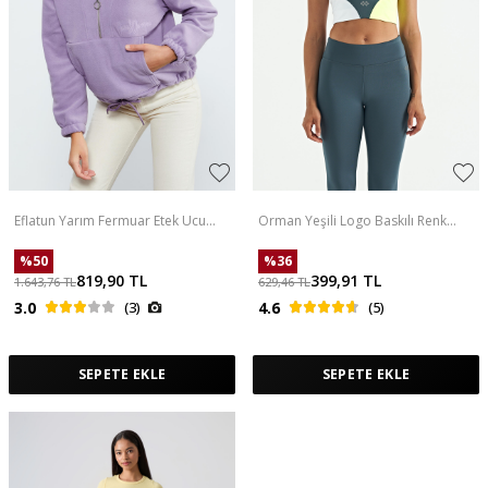
Eflatun Yarım Fermuar Etek Ucu
Orman Yeşili Logo Baskılı Renk
Büzgülü Kadın Polar Oversize
Bloklu Sırt Çapraz Detaylı Dalgıç
Sweatshirt - 97171
Kumaş Kadın Büstiyer - 97260
%
50
%
36
819,90
TL
399,91
TL
1.643,76
TL
629,46
TL
3.0
(3)
4.6
(5)
SEPETE EKLE
SEPETE EKLE