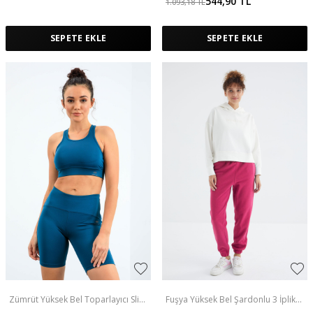
544,90
TL
1.093,18
TL
SEPETE EKLE
SEPETE EKLE
Zümrüt Yüksek Bel Toparlayıcı Slim
Fuşya Yüksek Bel Şardonlu 3 İplik
Fit Büstiyer Biker Kadın Tayt Takım
Pamuklu Basic Kadın Eşofman Altı -