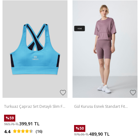
Turkuaz Çapraz Sırt Detaylı Slim Fit
Gül Kurusu Esnek Standart Fit
U Yaka Pedli Kadın Spor Büstiyer -
Performans Kadın Biker Tayt -
97121
91012
%
59
399,91
TL
969,76
TL
%
50
4.4
(16)
489,90
TL
976,06
TL