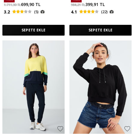
699,90
TL
399,91
TL
1.711,30
TL
984,21
TL
3.2
(5)
4.1
(22)
SEPETE EKLE
SEPETE EKLE