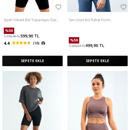
Siyah Yüksek Bel Toparlayıcı Dar
Sarı Uzun Kol Rahat Form
Kalıp Crop Biker Kadın Tayt Takım -
Kapüşonlu Kadın Sweatshirt -
95302
97115
%
50
599,90
TL
1.195,30
TL
%
59
4.4
(16)
499,90
TL
1.204,63
TL
SEPETE EKLE
SEPETE EKLE