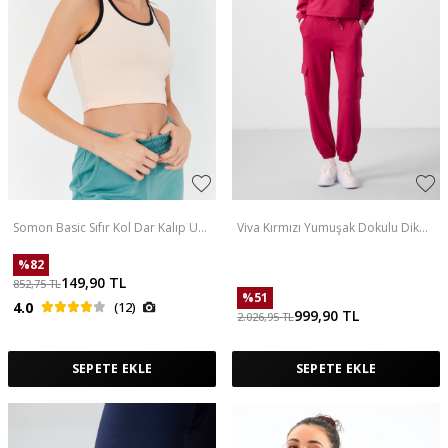
Somon Basic Sıfır Kol Dar Kalıp U
Viva Kırmızı Yumuşak Dokulu Dik
Yaka Kadın Crop Top Atlet - 97162
Yaka Gizli Fermuarlı Oversize
Kadın Eşofman Takım - 95351
%
82
149,90
TL
852,75
TL
%
51
4.0
(12)
999,90
TL
2.026,95
TL
SEPETE EKLE
SEPETE EKLE