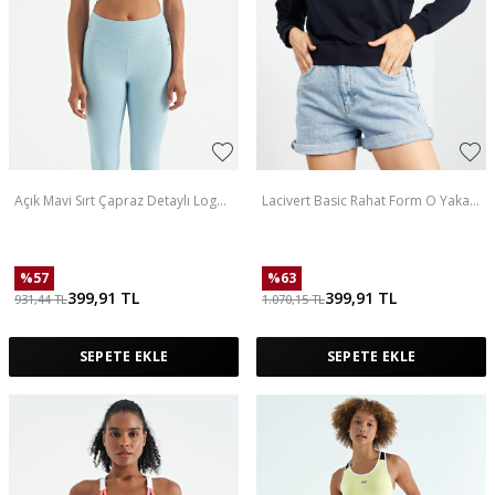
Açık Mavi Sırt Çapraz Detaylı Logo
Lacivert Basic Rahat Form O Yaka
Baskılı Dar Kalıp Fitilli Kadın
Kadın Sweatshirt - 97114
Büstiyer - 97274
%
57
%
63
399,91
TL
399,91
TL
931,44
TL
1.070,15
TL
SEPETE EKLE
SEPETE EKLE