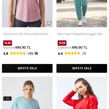
Gül Kurusu Sırt Pencereli Kısa Kol
Mint Yeşili Yüksek Bel Jogger Rahat
Standart Kalıp O Yaka Kadın T-Shirt
Form Manşetli Kadın Eşofman Alt -
- 97101
94561
%
45
%
59
499,90
TL
499,90
TL
916,10
TL
1.233,01
TL
4.8
(43)
4.4
(7)
SEPETE EKLE
SEPETE EKLE