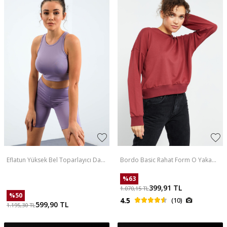
Eflatun Yüksek Bel Toparlayıcı Dar
Bordo Basic Rahat Form O Yaka
Kalıp Crop Biker Kadın Tayt Takım -
Kadın Sweatshirt - 97114
95302
%
63
399,91
TL
1.070,15
TL
%
50
4.5
(10)
599,90
TL
1.195,30
TL