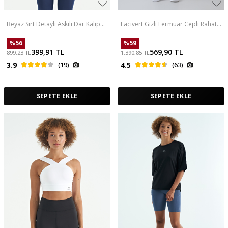
Beyaz Sırt Detaylı Askılı Dar Kalıp
Lacivert Gizli Fermuar Cepli Rahat
Kadın Büstiyer - 97254
Form Klasik Paça Kadın Eşofman
Alt - 94148
%
56
%
59
399,91
TL
569,90
TL
899,23
TL
1.390,85
TL
3.9
(19)
4.5
(63)
SEPETE EKLE
SEPETE EKLE