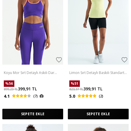
Koyu Mor Sırt Detaylı Askılı Dar
Limon Sırt Detaylı Baskılı Standart
Kalıp Kadın Büstiyer - 97254
Kalıp Kadın Atlet - 97269
%
56
%
51
399,91
TL
399,91
TL
899,23
TL
823,37
TL
4.1
(7)
5.0
(2)
SEPETE EKLE
SEPETE EKLE