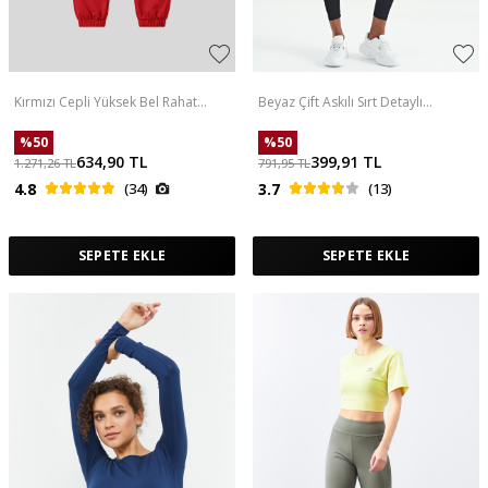
Kırmızı Cepli Yüksek Bel Rahat
Beyaz Çift Askılı Sırt Detaylı
Form Lastik Paça Kadın Eşofman
Standart Kalıp Kadın Spor Atlet -
Alt - 94583
97258
%
50
%
50
634,90
TL
399,91
TL
1.271,26
TL
791,95
TL
4.8
(34)
3.7
(13)
SEPETE EKLE
SEPETE EKLE