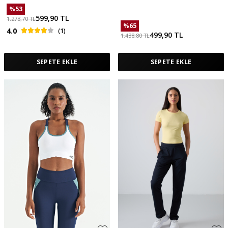
- 95303
94624
%
53
599,90
TL
1.273,70
TL
%
65
4.0
(1)
499,90
TL
1.438,80
TL
SEPETE EKLE
SEPETE EKLE