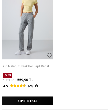
Gri Melanj Yüksek Bel Cepli Rahat
Form Klasik Paça Kadın Eşofman
Alt - 94185
%
59
559,90
TL
1.359,37
TL
4.5
(24)
SEPETE EKLE