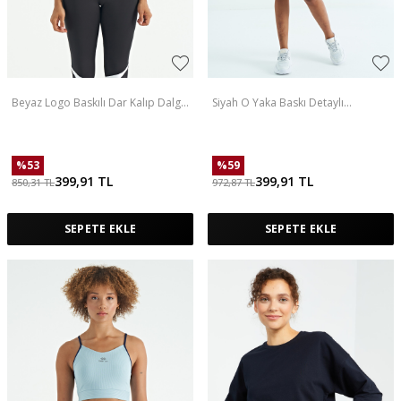
Beyaz Logo Baskılı Dar Kalıp Dalgıç
Siyah O Yaka Baskı Detaylı
Kumaş Kadın Büstiyer - 97259
Oversize Kısa Kol Kadın T-Shirt -
97263
%
53
%
59
399,91
TL
399,91
TL
850,31
TL
972,87
TL
SEPETE EKLE
SEPETE EKLE