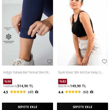
İndigo Yüksek Bel Termal Slim Fit
Siyah Basic Sıfır Kol Dar Kalıp U
Dar Paça Kadın Tayt - 94577
Yaka Kadın Crop Top Atlet - 97162
%
50
%
82
514,90
TL
149,90
TL
1.029,56
TL
852,75
TL
4.5
(47)
4.4
(62)
SEPETE EKLE
SEPETE EKLE