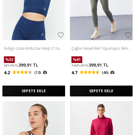
İndigo Uzun Kollu Dar Kalıp O Yaka
Çağla Yüksek Bel Toparlayıcı Slim
Kadın Crop Top T-Shirt - 97150
Fit Dar Paça Kadın Tayt - 94568
%
52
%
61
399,91
TL
399,91
TL
827,75
TL
1.021,23
TL
4.2
(13)
4.7
(46)
SEPETE EKLE
SEPETE EKLE