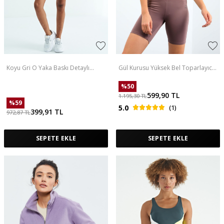
Koyu Gri O Yaka Baskı Detaylı
Gül Kurusu Yüksek Bel Toparlayıcı
Oversize Kısa Kol Kadın T-Shirt -
Dar Kalıp Crop Biker Kadın Tayt
97263
Takım - 95302
%
50
599,90
TL
1.195,30
TL
%
59
5.0
(1)
399,91
TL
972,87
TL
SEPETE EKLE
SEPETE EKLE