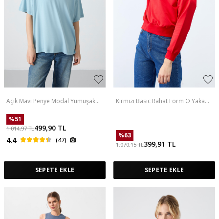
Açık Mavi Penye Modal Yumuşak
Kırmızı Basic Rahat Form O Yaka
Tuşeli Oversize Fit Basic Kadın T-
Kadın Sweatshirt - 97114
Shirt- 97285
%
51
499,90
TL
1.014,97
TL
%
63
4.4
(47)
399,91
TL
1.070,15
TL
SEPETE EKLE
SEPETE EKLE