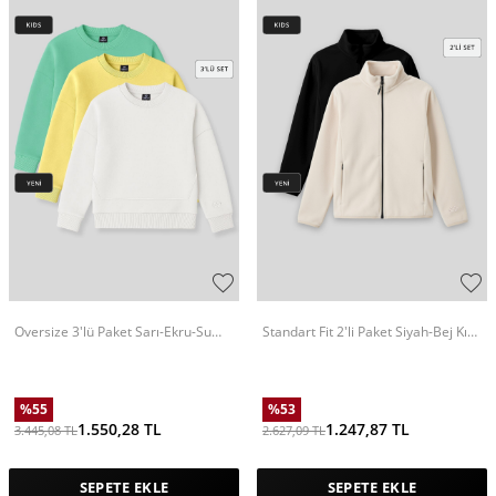
Oversize 3'lü Paket Sarı-Ekru-Su
Standart Fit 2'li Paket Siyah-Bej Kız
Yeşili Kız Çocuk Sweatshirt - 75150
Çocuk Polar Sweatshirt - 75154
%
55
%
53
1.550,28
TL
1.247,87
TL
3.445,08
TL
2.627,09
TL
SEPETE EKLE
SEPETE EKLE