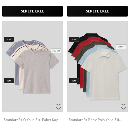
SEPETE EKLE
SEPETE EKLE
Standart Fit O Yaka 3'lü Paket Koyu
Standart Fit Basic Polo Yaka 5'li
Mavi-Ekru-Gri Melanj Kız Çocuk T-
Paket Unisex Çocuk T-Shirt - 11330
Shirt - 75177