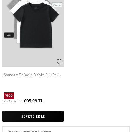
Standart Fit Basic O Yaka 3'lü Paket
Gri Melanj-Antrasit-Beyaz Unisex
Çocuk T-Shirt - 11328
%
55
1.005,09
TL
2.233,54
TL
SEPETE EKLE
Toplam
53
ürün görüntüleniyor.