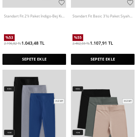
Standart Fit 2'li Paket İndigo-Bej Kız
Standart Fit Basic 3'lü Paket Siyah-
Çocuk Eşofman Alt - 75155
Gül Kurusu-Koyu Bej Kız Çocuk Tayt
- 75188
%
53
%
55
1.043,48
TL
1.107,91
TL
2.196,82
TL
2.462,03
TL
SEPETE EKLE
SEPETE EKLE