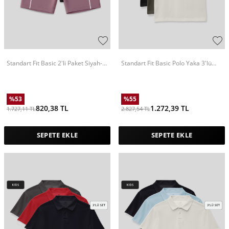
Standart Fit Basic 2'li Paket Siyah-
Standart Fit Basic Polo Yaka 3'lü
Gül Kurusu Kız Çocuk Biker Tayt -
Paket Siyah-Haki-Ekru Unisex
75189
Çocuk T-Shirt - 11330
%
53
%
55
820,38
TL
1.272,39
TL
1.727,11
TL
2.827,54
TL
SEPETE EKLE
SEPETE EKLE