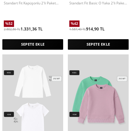
Standart Fit Kapüşonlu 2'li Paket
Standart Fit Basic O Yaka 2'li Paket
İndigo-Fiesta Polar Kız Çocuk
Siyah Unisex Çocuk T-Shirt
Sweatshirt - 75152
%
52
%
42
1.331,36
TL
914,90
TL
2.802,86
TL
1.587,40
TL
SEPETE EKLE
SEPETE EKLE