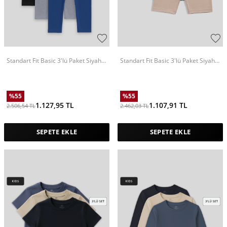
Standart Fit Basic 3'lü Paket Siyah-
Standart Fit Basic 3'lü Paket Siyah-
Gri-İndigo Kız Çocuk Tayt - 75047
Haki-Koyu Bej Kız Çocuk Tayt -
75188
%
55
%
55
1.127,95
TL
1.107,91
TL
2.506,54
TL
2.462,03
TL
SEPETE EKLE
SEPETE EKLE