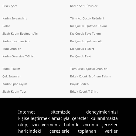
Erkek Şort
Kadın Setli Ürünler
Kadın Sweatshirt
Tüm Kız Çocuk Ürünleri
Polar
Kız Çocuk Eşofman Takım
Siyah Kadın Eşofman Altı
Kız Çocuk Tayt Takım
Kadın Eşofman Altı
Kız Çocuk Eşofman Alt
Tüm Ürünler
Kız Çocuk T-Shirt
Kadın Oversize T-Shirt
Kız Çocuk Tayt
Tunik Takım
Tüm Erkek Çocuk Ürünleri
Çok Satanlar
Erkek Çocuk Eşofman Takım
Kadın Spor Giyim
Büyük Beden
Siyah Kadın Tayt
Erkek Çocuk T-Shirt
Erkek Setli Ürünler
Erkek Spor Giyim
İnternet sitemizde deneyimlerinizi
kişiselleştirmek amacıyla çerezler kullanılmakta
olup, izin vermeniz halinde zorunlu çerezler
Sosyal Medya
haricindeki çerezlerle toplanan veriler