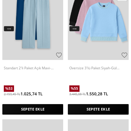
Standart 2'li Paket Açık Mavi-
Oversize 3'lü Paket Siyah-Gül
Parlament Kız Çocuk Eşofman Alt
Kurusu-Açık Mavi Kız
-75144
Çocuk Sweatshirt - 75150
%
53
%
55
1.025,74
TL
1.550,28
TL
2.159,45
TL
3.445,08
TL
SEPETE EKLE
SEPETE EKLE