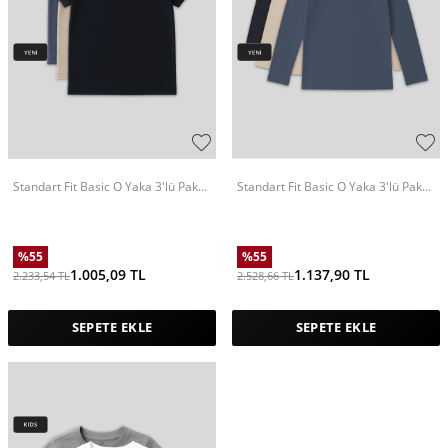
Standart Fit Basic O Yaka 3'lü Paket
Standart Fit Basic O Yaka 3'lü Paket
Lacivert-Bej-Koyu Mavi Unisex
Lacivert-Bej-Koyu Mavi Unisex
Çocuk T-Shirt - 11328
Çocuk T-Shirt - 11329
%
55
%
55
1.005,09
TL
1.137,90
TL
2.233,54
TL
2.528,66
TL
SEPETE EKLE
SEPETE EKLE