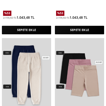
Melanj Kız Çocuk Eşofman Alt -
Kız Çocuk Eşofman Alt - 75155
75155
%
53
%
53
1.043,48
TL
1.043,48
TL
2.196,82
TL
2.196,82
TL
SEPETE EKLE
SEPETE EKLE