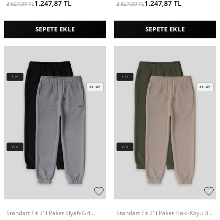
1.247,87
TL
1.247,87
TL
2.627,09
TL
2.627,09
TL
SEPETE EKLE
SEPETE EKLE
Standart Fit 2'li Paket Siyah-Gri
Standart Fit 2'li Paket Haki-Koyu Bej