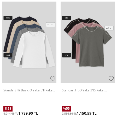
Standart Fit Basic O Yaka 5'li Paket
Standart Fit O Yaka 3'lü Paket
Unisex Çocuk T-Shirt - 11329
Siyah-Haki-Gül Kurusu Kız Çocuk T-
Shirt - 75177
%
58
%
55
1.789,90
TL
1.150,59
TL
4.214,43
TL
2.556,86
TL