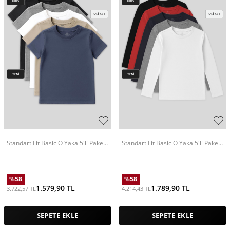
Standart Fit Basic O Yaka 5'li Paket
Standart Fit Basic O Yaka 5'li Paket
Unisex Çocuk T-Shirt - 11328
Unisex Çocuk T-Shirt - 11329
%
58
%
58
1.579,90
TL
1.789,90
TL
3.722,57
TL
4.214,43
TL
SEPETE EKLE
SEPETE EKLE