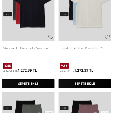
Standart Fit Basic Polo Yaka 3'lü
Standart Fit Basic Polo Yaka 3'lü
Paket Lacivert-Koyu Gri-Fiesta
Paket Lacivert-Ekru-Açık Mavi
Unisex Çocuk T-Shirt - 11330
Unisex Çocuk T-Shirt - 11330
%
55
%
55
1.272,39
TL
1.272,39
TL
2.827,54
TL
2.827,54
TL
SEPETE EKLE
SEPETE EKLE