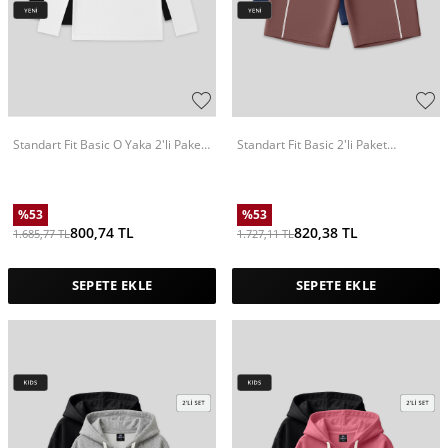
Standart Fit Basic O Yaka 2'li Paket
Standart Fit Basic 2'li Paket
Siyah-Beyaz Unisex Çocuk T-Shirt -
Kahverengi-Parlament Kız Çocuk
11329
Biker Tayt - 75189
%
53
%
53
800,74
TL
820,38
TL
1.685,77
TL
1.727,11
TL
SEPETE EKLE
SEPETE EKLE