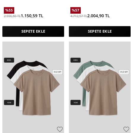
%
55
%
57
1.150,59
TL
2.004,90
TL
2.556,86
TL
4.712,57
TL
SEPETE EKLE
SEPETE EKLE