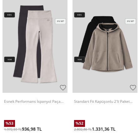
Esnek Performans İspanyol Paça
Standart Fit Kapüşonlu 2'li Paket
2'li Paket Antrasit-Taş Kız Çocuk
Siyah-Koyu Bej Polar Kız Çocuk
Tayt - 75193
Sweatshirt - 75152
%
53
%
52
936,98
TL
1.331,36
TL
1.972,59
TL
2.802,86
TL