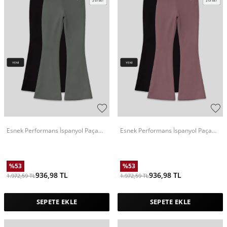
Esnek Performans İspanyol Paça
Esnek Performans İspanyol Paça
2'li Paket Siyah-Haki Kız Çocuk Tayt
2'li Paket Siyah-Gül Kurusu Kız
- 75193
Çocuk Tayt - 75193
%
53
%
53
936,98
TL
936,98
TL
1.972,59
TL
1.972,59
TL
SEPETE EKLE
SEPETE EKLE