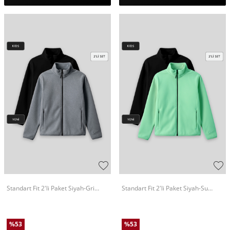
Standart Fit 2'li Paket Siyah-Gri
Standart Fit 2'li Paket Siyah-Su
Melanj Kız Çocuk Polar Sweatshirt -
Yeşili Kız Çocuk Polar Sweatshirt -
75154
75154
%
53
%
53