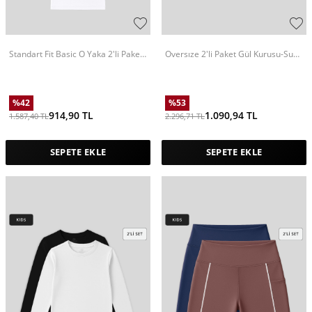
Standart Fit Basic O Yaka 2'li Paket
Oversıze 2'li Paket Gül Kurusu-Su
Beyaz Unisex Çocuk T-Shirt
Yeşili Kız Çocuk Sweatshirt - 75150
%
42
%
53
914,90
TL
1.090,94
TL
1.587,40
TL
2.296,71
TL
SEPETE EKLE
SEPETE EKLE