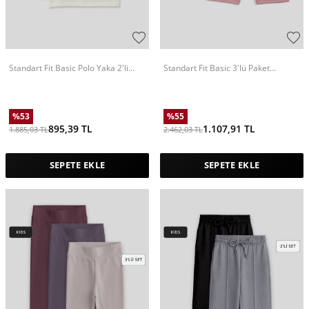
Standart Fit Basic Polo Yaka 2'li
Standart Fit Basic 3'lü Paket
Paket Siyah-Ekru Unisex Çocuk T-
Eflatun-Gül Kurusu-Koyu Gri Kız
Shirt - 11330
Çocuk Tayt - 75188
%
53
%
55
895,39
TL
1.107,91
TL
1.885,03
TL
2.462,03
TL
SEPETE EKLE
SEPETE EKLE