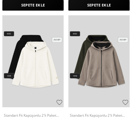
SEPETE EKLE
SEPETE EKLE
Standart Fit Kapüşonlu 2'li Paket
Standart Fit Kapüşonlu 2'li Paket
Siyah-Ekru Polar Kız Çocuk
Haki-Koyu Bej Polar Kız Çocuk
Sweatshirt - 75152
Sweatshirt - 75152