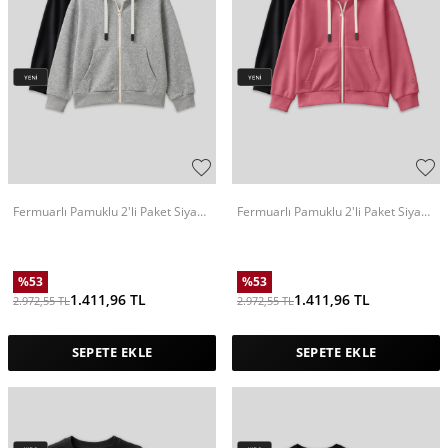
Fermuarlı Pamuklu 2'li Paket Siyah-
Fermuarlı Pamuklu 2'li Paket Siyah-
Gri Melanj Kız Çocuk Sweatshirt -
Yaban Gülü Kız Çocuk Sweatshirt -
75149
75149
%
53
%
53
1.411,96
TL
1.411,96
TL
2.972,55
TL
2.972,55
TL
SEPETE EKLE
SEPETE EKLE