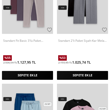
Standart Fit Basic 3'lü Paket
Standart 2'li Paket Siyah-Kar Melanj
Eflatun-Koyu Bej-Kahverengi Kız
Kız Çocuk Eşofman Alt -75144
Çocuk Tayt - 75047
%
55
%
53
1.127,95
TL
1.025,74
TL
2.506,54
TL
2.159,45
TL
SEPETE EKLE
SEPETE EKLE