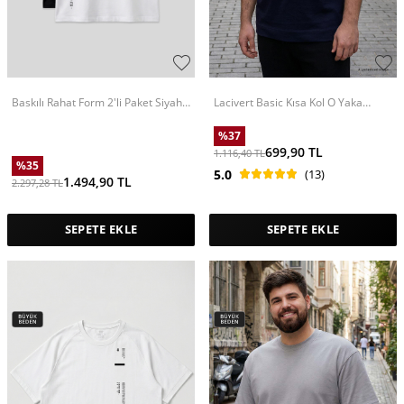
Baskılı Rahat Form 2'li Paket Siyah-
Lacivert Basic Kısa Kol O Yaka
Beyaz Büyük Beden Erkek T-Shirt -
Büyük Beden Erkek T-Shirt - 88072
88472
%
37
699,90
TL
1.116,40
TL
%
35
5.0
(13)
1.494,90
TL
2.297,28
TL
SEPETE EKLE
SEPETE EKLE