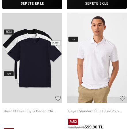
SEPETE EKLE
SEPETE EKLE
Basic O Yaka Büyük Beden 3'lü
Beyaz Standart Kalıp Basic Polo
Paket Siyah-Beyaz-Lacivert Erkek T-
Yaka Erkek T-Shirt - 87748
Shirt 88072
%
52
599,90
TL
1.239,44
TL