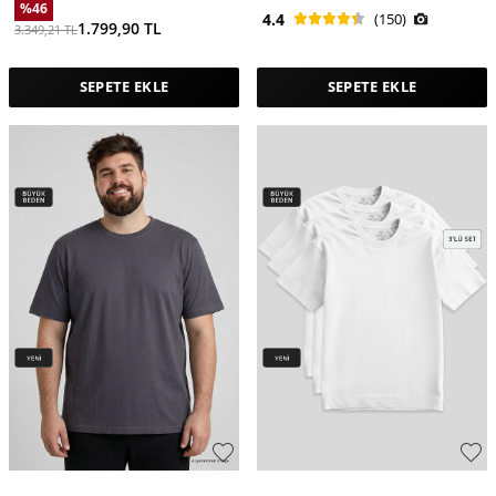
%
46
4.4
(150)
1.799,90
TL
3.349,21
TL
SEPETE EKLE
SEPETE EKLE