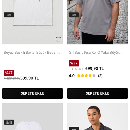
Beyaz Baskılı Battal Büyük Beden
Gri Basic Kısa Kol O Yaka Büyük
Kısa Kollu Erkek T-Shirt - 88465
Beden Erkek T-Shirt - 88072
%
37
699,90
TL
1.116,40
TL
%
47
4.0
(2)
599,90
TL
1.137,99
TL
SEPETE EKLE
SEPETE EKLE