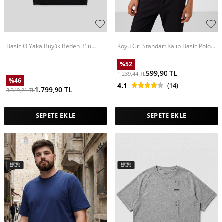
Basic O Yaka Büyük Beden 3'lü
Koyu Gri Standart Kalıp Basic Polo
Paket Siyah Erkek T-Shirt 88072
Yaka Erkek T-Shirt - 87748
%
52
599,90
TL
1.239,44
TL
%
46
4.1
(14)
1.799,90
TL
3.349,21
TL
SEPETE EKLE
SEPETE EKLE