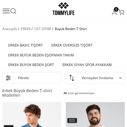
0
Anasayfa
/
ERKEK
/
ÜST GİYİM
/
Büyük Beden T-Shirt
ERKEK BASIC TİŞÖRT
ERKEK OVERSIZE TİŞÖRT
ERKEK BÜYÜK BEDEN EŞOFMAN TAKIM
ERKEK BÜYÜK BEDEN ŞORT
ERKEK SİYAH SPOR AYAKKABI
Filtrele
Erkek Büyük Beden T-shirt
49
ürün görüntüleniyor.
Modelleri