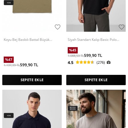
Koyu Bej Baskılı Battal Büyük
Siyah Standart Kalıp Basic Polo
Beden Kısa Kollu Erkek T-Shirt -
Yaka Erkek T-Shirt - 87768
88465
%
45
599,90
TL
1.088,53
TL
%
47
4.5
(276)
599,90
TL
1.137,99
TL
SEPETE EKLE
SEPETE EKLE