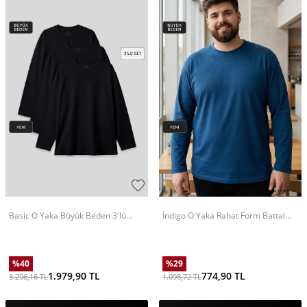
Basic O Yaka Büyük Beden 3'lü
İndigo O Yaka Rahat Form Battal
Paket Siyah Erkek T-Shirt - 88107
Büyük Beden Uzun Kollu Erkek T-
Shirt - 88107
%
40
%
29
1.979,90
TL
774,90
TL
3.296,16
TL
1.098,72
TL