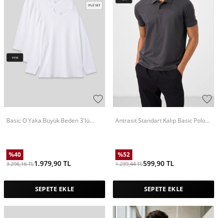
Basic O Yaka Büyük Beden 3'lü
Antrasit Standart Kalıp Basic Polo
Paket Beyaz Erkek T-Shirt - 88107
Yaka Erkek T-Shirt - 87748
%
40
%
52
1.979,90
TL
599,90
TL
3.296,16
TL
1.239,44
TL
SEPETE EKLE
SEPETE EKLE