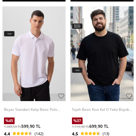
Beyaz Standart Kalıp Basic Polo
Siyah Basic Kısa Kol O Yaka Büyük
Yaka Erkek T-Shirt - 87768
Beden Erkek T-Shirt - 88072
%
45
%
37
599,90
TL
699,90
TL
1.088,53
TL
1.116,40
TL
4.4
(142)
4.5
(13)