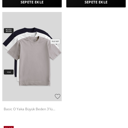
SEPETE EKLE
SEPETE EKLE
Basic O Yaka Büyük Beden 3'lü
Paket Beyaz-Lacivert-Koyu Bej
Erkek T-Shirt 88072