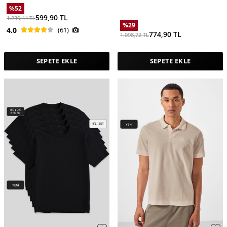
Shirt - 88107
%
52
599,90
TL
1.239,44
TL
%
29
4.0
(61)
774,90
TL
1.098,72
TL
SEPETE EKLE
SEPETE EKLE