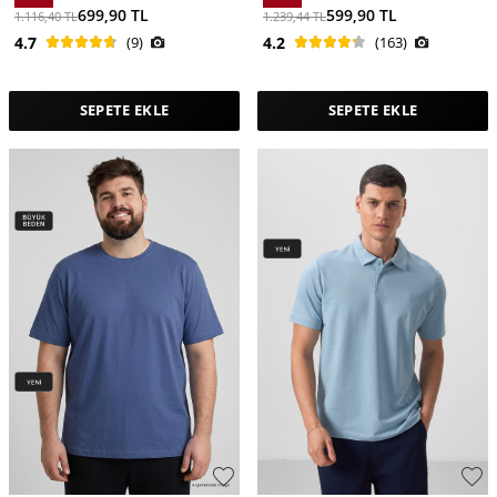
699,90
TL
599,90
TL
1.116,40
TL
1.239,44
TL
4.7
(9)
4.2
(163)
SEPETE EKLE
SEPETE EKLE