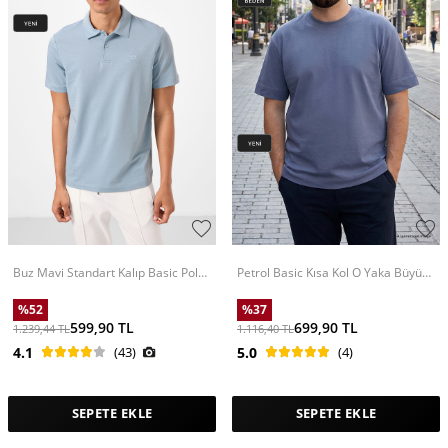
Buz Mavi Standart Kalıp Basic Polo
Petrol Basic Kısa Kol O Yaka Büyük
Yaka Erkek T-Shirt - 87748
Beden Erkek T-Shirt - 88072
%
52
%
37
599,90
TL
699,90
TL
1.239,44
TL
1.116,40
TL
4.1
(43)
5.0
(4)
SEPETE EKLE
SEPETE EKLE