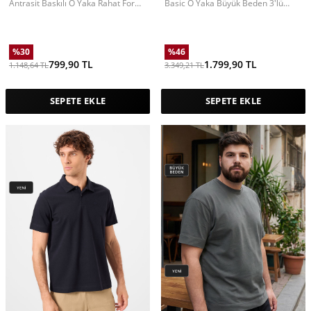
Antrasit Baskılı O Yaka Rahat Form
Basic O Yaka Büyük Beden 3'lü
Battal Büyük Beden Erkek T-Shirt -
Paket Beyaz Erkek T-Shirt 88072
88472
%
30
%
46
799,90
TL
1.799,90
TL
1.148,64
TL
3.349,21
TL
SEPETE EKLE
SEPETE EKLE