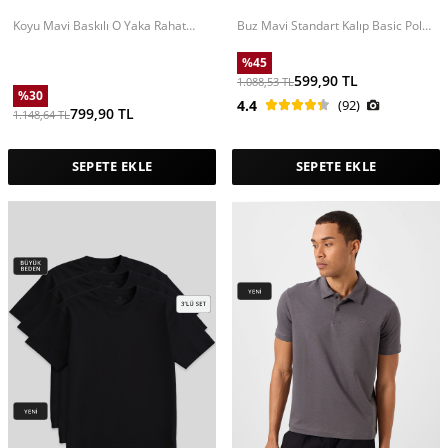
Koyu Mavi Baskılı O Yaka Rahat
Buz Mavi Standart Kalıp Basic Polo
Form Battal Büyük Beden Erkek T-
Yaka Erkek T-Shirt - 87768
Shirt - 88472
%
45
599,90
TL
1.088,53
TL
%
30
4.4
(92)
799,90
TL
1.148,64
TL
SEPETE EKLE
SEPETE EKLE