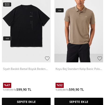
Siyah Baskılı Battal Büyük Beden
Koyu Bej Standart Kalıp Basic Polo
Kısa Kollu Erkek T-Shirt - 88465
Yaka Erkek T-Shirt - 87748
%
47
%
52
599,90
TL
599,90
TL
1.137,99
TL
1.239,44
TL
SEPETE EKLE
SEPETE EKLE