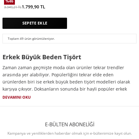
%
46
1.799,90
TL
3.349,21
TL
SEPETE EKLE
Toplam
49
ürün görüntüleniyor.
Erkek Büyük Beden Tişört
Zaman zaman geçmişte moda olan ürünler tekrar trendler
arasında yer alabiliyor. Popülerliğini tekrar elde eden
ürünlerden biri ise erkek büyük beden tişört modelleri olarak
karşıya çıkıyor. Doksanların sonunda bir hayli popüler erkek
büyük beden tişört seçenekleri farklı model, renk ve desen
DEVAMINI OKU
alternatifleri ile geri dönmüş durumda. Uygun fiyatlı, ucuz
büyük beden erkek tişört modelleri kullanıcılara gün boyu rahat
bir deneyim sunuyor. Sunmuş olduğu rahat bir hissin yanı sıra
E-BÜLTEN ABONELİĞİ
daha casual buluşmalar için uygun bir kombin parçası olan
erkek büyük beden tişört seçenekleri arkadaş buluşması, hafta
Kampanya ve yeniliklerden haberdar olmak için e-bültenimize kayıt olun.
sonu etkinlikleri gibi zamanlarda sizlere eşlik ediyor. Renk,