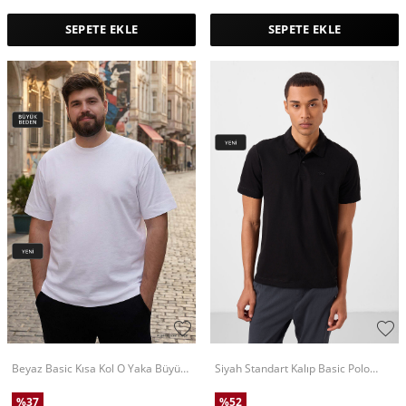
SEPETE EKLE
SEPETE EKLE
Beyaz Basic Kısa Kol O Yaka Büyük
Siyah Standart Kalıp Basic Polo
Beden Erkek T-Shirt - 88072
Yaka Erkek T-Shirt - 87748
%
37
%
52