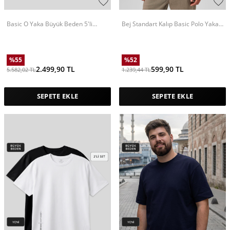
Basic O Yaka Büyük Beden 5'li
Bej Standart Kalıp Basic Polo Yaka
Paket Siyah Erkek T-Shirt 88072
Erkek T-Shirt - 87748
%
55
%
52
2.499,90
TL
599,90
TL
5.582,02
TL
1.239,44
TL
SEPETE EKLE
SEPETE EKLE