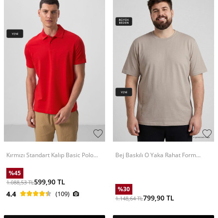
Kırmızı Standart Kalıp Basic Polo
Bej Baskılı O Yaka Rahat Form
Yaka Erkek T-Shirt - 87768
Battal Büyük Beden Erkek T-Shirt -
88472
%
45
599,90
TL
1.088,53
TL
%
30
4.4
(109)
799,90
TL
1.148,64
TL