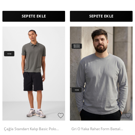
SEPETE EKLE
SEPETE EKLE
Çağla Standart Kalıp Basic Polo
Gri O Yaka Rahat Form Battal
Yaka Erkek T-Shirt - 87748
Büyük Beden Uzun Kollu Erkek T-