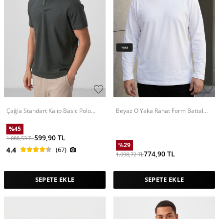
Çağla Standart Kalıp Basic Polo
Beyaz O Yaka Rahat Form Battal
Yaka Erkek T-Shirt - 87768
Büyük Beden Uzun Kollu Erkek T-
Shirt - 88107
%
45
599,90
TL
1.088,53
TL
%
29
4.4
(67)
774,90
TL
1.098,72
TL
SEPETE EKLE
SEPETE EKLE