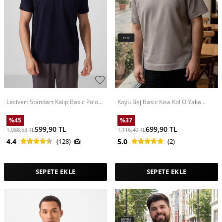
Lacivert Standart Kalıp Basic Polo
Koyu Bej Basic Kısa Kol O Yaka
Yaka Erkek T-Shirt - 87768
Büyük Beden Erkek T-Shirt - 88072
%
45
%
37
599,90
TL
699,90
TL
1.088,53
TL
1.116,40
TL
4.4
(128)
5.0
(2)
SEPETE EKLE
SEPETE EKLE