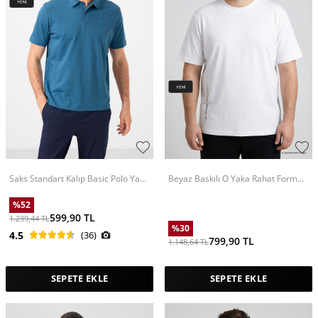
Saks Standart Kalıp Basic Polo Yaka
Beyaz Baskılı O Yaka Rahat Form
Erkek T-Shirt - 87748
Battal Büyük Beden Erkek T-Shirt -
88472
%
52
599,90
TL
1.239,44
TL
%
30
4.5
(36)
799,90
TL
1.148,64
TL
SEPETE EKLE
SEPETE EKLE