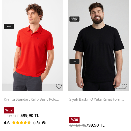
Kırmızı Standart Kalıp Basic Polo
Siyah Baskılı O Yaka Rahat Form
Yaka Erkek T-Shirt - 87748
Battal Büyük Beden Erkek T-Shirt -
88472
%
52
599,90
TL
1.239,44
TL
%
30
4.6
(45)
799,90
TL
1.148,64
TL