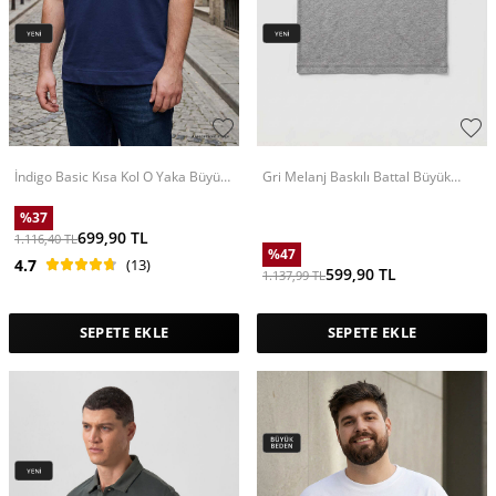
İndigo Basic Kısa Kol O Yaka Büyük
Gri Melanj Baskılı Battal Büyük
Beden Erkek T-Shirt - 88072
Beden Kısa Kollu Erkek T-Shirt -
88465
%
37
699,90
TL
1.116,40
TL
%
47
4.7
(13)
599,90
TL
1.137,99
TL
SEPETE EKLE
SEPETE EKLE