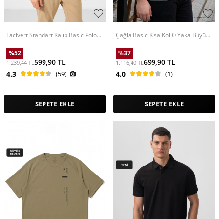
Lacivert Standart Kalıp Basic Polo
Çağla Basic Kısa Kol O Yaka Büyük
Yaka Erkek T-Shirt - 87748
Beden Erkek T-Shirt - 88072
%
52
%
37
599,90
TL
699,90
TL
1.239,44
TL
1.116,40
TL
4.3
(59)
4.0
(1)
SEPETE EKLE
SEPETE EKLE