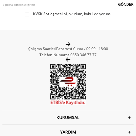
GÖNDER
desen, kesim alternatifleri geniş bir skalada kullanıcıları ile
buluşan bu ürünler aynı zamanda geniş ebat seçeneklerine de
KVKK Sözleşmesi'ni
, okudum, kabul ediyorum.
sahip. 5XL ve 6XL büyük beden erkek tişört modelleri farklı
beden ölçüsüne sahip tüm kullanıcıların kendi bedenleri için
uygun ebatlı bir ürünü bulmalarına fırsat tanıyor. Bu sayede
farklı yaş grubu veya beden ölçüsüne sahip bireyler erkek
büyük beden tişörtlerini gönül rahatlığı ile tercih
Çalışma Saatleri
Pazartesi-Cuma / 09:00 - 18:00
Telefon Numarası
0850 346 77 77
edebilmektedir. Bunun yanı sıra uygun fiyatlı, ucuz büyük
beden erkek tişört modelleri farklı bütçeye sahip kişilerin kendi
bütçelerine uygun bir modeli temin edebilmelerine yardımcı
oluyor. İster desensiz olan veya tek renge sahip olabilen bu
ürünler, arzu eden kullanıcılar tarafından farklı renk paletleri
veya desen seçeneklerini de taşıyabilmektedir.
Büyük Beden Erkek Tişört Modelleri ve
Fiyatları Nelerdir
KURUMSAL
Hafta sonu etkinlikleri veya iş arkadaşları ile yapılan pazar günü
kahvaltısı gibi zamanlar çoğu kişi şıklığı elden bırakmak
YARDIM
istemeyebiliyor. Bir yandan da rahat bir kombine de sahip