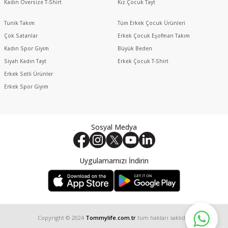
Kadın Oversize T-Shirt
Kız Çocuk Tayt
Tunik Takım
Tüm Erkek Çocuk Ürünleri
Çok Satanlar
Erkek Çocuk Eşofman Takım
Kadın Spor Giyim
Büyük Beden
Siyah Kadın Tayt
Erkek Çocuk T-Shirt
Erkek Setli Ürünler
Erkek Spor Giyim
Sosyal Medya
Uygulamamızı İndirin
Copyright © 2024
Tommylife.com.tr
tüm hakları saklıdır.