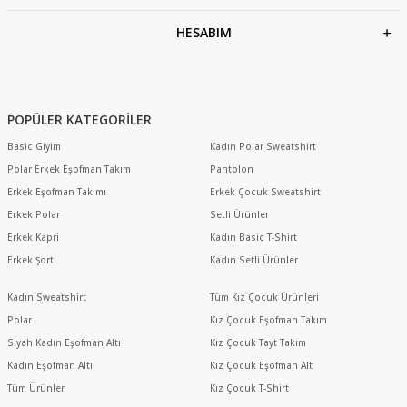
HESABIM
POPÜLER KATEGORİLER
Basic Giyim
Kadın Polar Sweatshirt
Polar Erkek Eşofman Takım
Pantolon
Erkek Eşofman Takımı
Erkek Çocuk Sweatshirt
Erkek Polar
Setli Ürünler
Erkek Kapri
Kadın Basic T-Shirt
Erkek Şort
Kadın Setli Ürünler
Kadın Sweatshirt
Tüm Kız Çocuk Ürünleri
Polar
Kız Çocuk Eşofman Takım
Siyah Kadın Eşofman Altı
Kız Çocuk Tayt Takım
Kadın Eşofman Altı
Kız Çocuk Eşofman Alt
Tüm Ürünler
Kız Çocuk T-Shirt