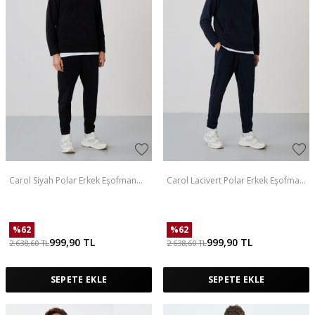
Carol Siyah Polar Erkek Eşofman
Carol Lacivert Polar Erkek Eşofman
Takım - 85226
Takım - 85226
%
62
%
62
999,90
TL
999,90
TL
2.638,60
TL
2.638,60
TL
SEPETE EKLE
SEPETE EKLE