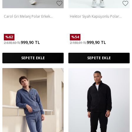
Carol Gri Melanj Polar Erkek
Hektor Siyah Kapüşonlu Polar
Eşofman Takım - 85226
Erkek Eşofman Takım - 85227
%
62
%
54
999,90
TL
999,90
TL
2.638,60
TL
2.180,01
TL
SEPETE EKLE
SEPETE EKLE