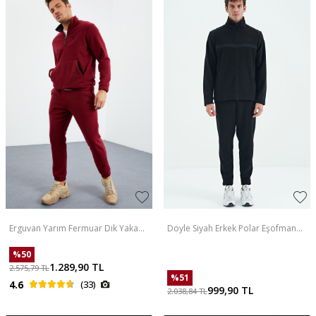
Erguvan Yarım Fermuar Dik Yaka
Doyle Siyah Erkek Polar Eşofman
Lastik Paça Polar Erkek Eşofman
Takım - 85225
Takımı - 85159
%
50
1.289,90
TL
2.575,79
TL
%
51
4.6
(33)
999,90
TL
2.038,84
TL