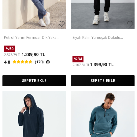
Petrol Yarım Fermuar Dik Yaka
Siyah Kalın Yumuşak Dokulu
Lastik Paça Polar Erkek Eşofman
Comfort Fit Nakışlı Erkek Eşofman
Takımı - 85159
Takım - 85269
%
50
1.289,90
TL
2.575,79
TL
%
34
4.8
(170)
1.399,90
TL
2.107,34
TL
SEPETE EKLE
SEPETE EKLE