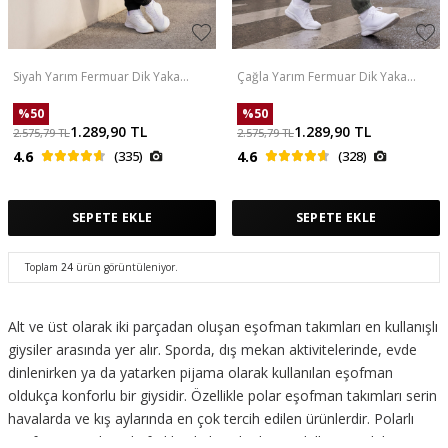
Siyah Yarım Fermuar Dik Yaka
Çağla Yarım Fermuar Dik Yaka
Lastik Paça Polar Erkek Eşofman
Lastik Paça Polar Erkek Eşofman
Takımı - 85159
Takımı - 85159
%
50
%
50
1.289,90
TL
1.289,90
TL
2.575,79
TL
2.575,79
TL
4.6
(335)
4.6
(328)
SEPETE EKLE
SEPETE EKLE
Toplam
24
ürün görüntüleniyor.
Alt ve üst olarak iki parçadan oluşan eşofman takımları en kullanışlı
giysiler arasında yer alır. Sporda, dış mekan aktivitelerinde, evde
dinlenirken ya da yatarken pijama olarak kullanılan eşofman
oldukça konforlu bir giysidir. Özellikle polar eşofman takımları serin
havalarda ve kış aylarında en çok tercih edilen ürünlerdir. Polarlı
eşofman ürünlerinde farklı erkek ve kadın modelleri görebilirsiniz.