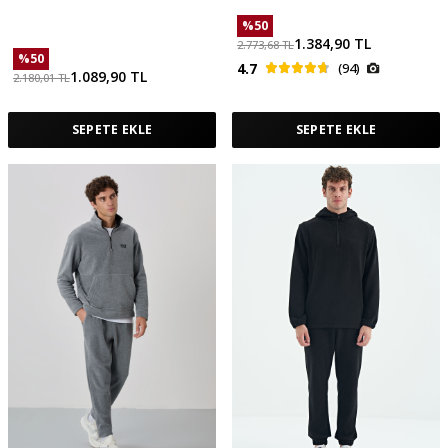
Erkek Eşofman Takım - 85227
Cepli Standart Kalıp Erkek Polar
Eşofman Takımı - 85193
%
50
1.384,90
TL
2.773,68
TL
%
50
4.7
(94)
1.089,90
TL
2.180,01
TL
SEPETE EKLE
SEPETE EKLE