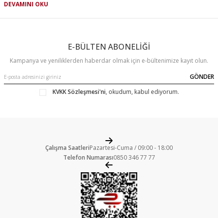
DEVAMINI OKU
Erkek polar eşofman takımına ihtiyacınız varsa
TOMMYLIFE
ürünlerini inceleyebilirsiniz. Hem rahat hem de şık görünen erkek
polar eşofman takımı modelleri arasında zevkinize uygun ürünü
satın alabilirsiniz. Erkek polar eşofman takımı sadece kendinize
E-BÜLTEN ABONELİĞİ
değil sevdiklerinize de hediye olarak alabileceğiniz bir giysidir.
Kampanya ve yeniliklerden haberdar olmak için e-bültenimize kayıt olun.
Erkek Polar Eşofman Takımı Ürünleri
GÖNDER
Polar kumaş ile üretilen giysiler hem sıcak tutar hem de anti
KVKK Sözleşmesi'ni
, okudum, kabul ediyorum.
alerjiktir. İnsan vücudu için sağlıklı bir kumaştır. Bu yüzden polar
eşofman takımları rahatlıkla kullanılabilir. Uzun süre ve rahat
kullanım için erkek polar eşofman takım ürünleri uygun beden
ölçüsüne dikkat edilerek alınmalıdır. Eşofman takımı seçerken
öncelikle içinde rahat edeceğiniz ürünlere yönelmek isteyebilirsiniz.
Çalışma Saatleri
Pazartesi-Cuma / 09:00 - 18:00
Erkek eşofman türlerinde erkek polar alt üst takım eşofman olarak
Telefon Numarası
0850 346 77 77
ya da alt üst ayrı ayrı giyilebilir. Fermuarlı erkek polar eşofman
takımı üst grubunda tam ya da yarım fermuar kullanılabilir. Tam
fermuarlı polarları tişört ya da çok soğuk havalarda uzun kollu
basic tişörtlerle de giymek mümkündür. Kanguru cep erkek polar
üst eşofman modelleri de polar eşofman takımları arasında sıklıkla