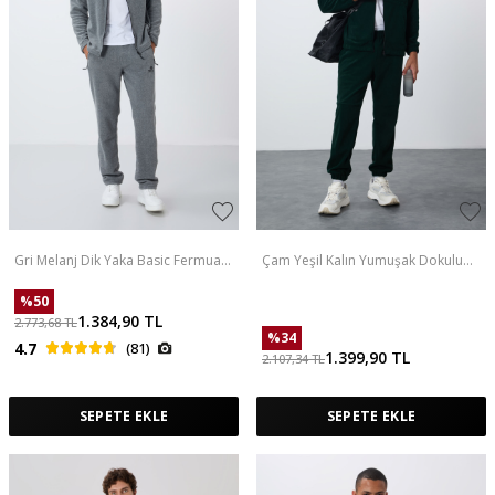
Gri Melanj Dik Yaka Basic Fermuar
Çam Yeşil Kalın Yumuşak Dokulu
Cepli Standart Kalıp Erkek Polar
Comfort Fit Nakışlı Erkek Eşofman
Eşofman Takımı - 85193
Takım - 85269
%
50
1.384,90
TL
2.773,68
TL
%
34
4.7
(81)
1.399,90
TL
2.107,34
TL
SEPETE EKLE
SEPETE EKLE