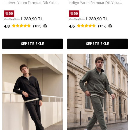
Lacivert Yarım Fermuar Dik Yaka
İndigo Yarım Fermuar Dik Yaka
Lastik Paça Polar Erkek Eşofman
Lastik Paça Polar Erkek Eşofman
Takımı - 85159
Takımı - 85159
%
50
%
50
1.289,90
TL
1.289,90
TL
2.575,79
TL
2.575,79
TL
4.8
(186)
4.6
(152)
SEPETE EKLE
SEPETE EKLE