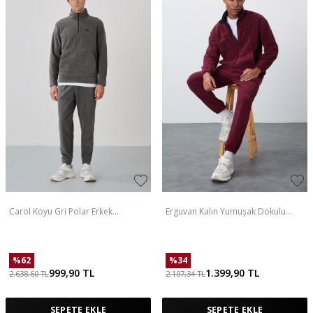
Carol Koyu Gri Polar Erkek
Erguvan Kalın Yumuşak Dokulu
Eşofman Takım - 85226
Comfort Fit Nakışlı Erkek Eşofman
Takım - 85269
%
62
%
34
999,90
TL
1.399,90
TL
2.638,60
TL
2.107,34
TL
SEPETE EKLE
SEPETE EKLE