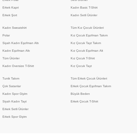
Erkek Kapri
Kadın Basic T-Shirt
Erkek Şort
Kadın Setli Ürünler
Kadın Sweatshirt
Tüm Kız Çocuk Ürünleri
Polar
Kız Çocuk Eşofman Takım
Siyah Kadın Eşofman Altı
Kız Çocuk Tayt Takım
Kadın Eşofman Altı
Kız Çocuk Eşofman Alt
Tüm Ürünler
Kız Çocuk T-Shirt
Kadın Oversize T-Shirt
Kız Çocuk Tayt
Tunik Takım
Tüm Erkek Çocuk Ürünleri
Çok Satanlar
Erkek Çocuk Eşofman Takım
Kadın Spor Giyim
Büyük Beden
Siyah Kadın Tayt
Erkek Çocuk T-Shirt
Erkek Setli Ürünler
Erkek Spor Giyim
İnternet sitemizde deneyimlerinizi
kişiselleştirmek amacıyla çerezler kullanılmakta
olup, izin vermeniz halinde zorunlu çerezler