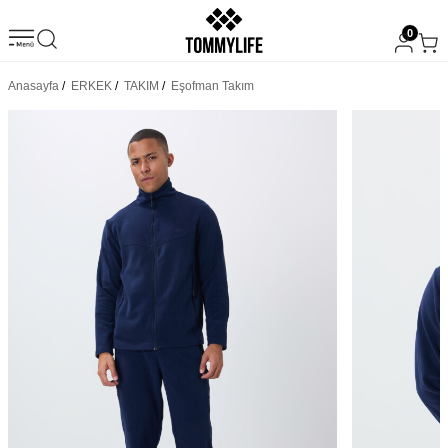
0
Anasayfa
/
ERKEK
/
TAKIM
/
Eşofman Takım