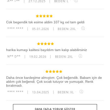
A** T**
|
27.12.2025
|
BEDEN: L
·
Cok begendik tsk esime aldim 107 kg xxl tam geldi
**** ****
|
05.01.2026
|
BEDEN: 2XL
·
harika kumaşı kalitesi bayıldım tam kalıp alabilirsiniz
N** D**
|
19.02.2026
|
BEDEN: 2XL
·
Daha önce kardeşime almıştım. Çok beğendik. Babam için de
aldım çok beğendi. Çok sıcak tutuyor ve yumuşak. Renk
bırakmadı.
**** ****
|
13.04.2025
|
BEDEN: XL
·
DAHA FAZLA YORUM GÖSTER