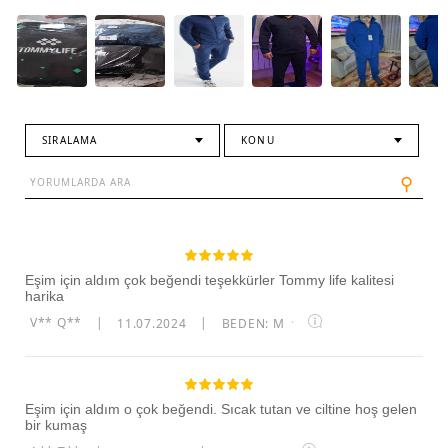
SIRALAMA
KONU
⚲
Eşim için aldım çok beğendi teşekkürler Tommy life kalitesi
harika
V** Q**
|
11.07.2024
|
BEDEN: M
·
Eşim için aldım o çok beğendi. Sıcak tutan ve ciltine hoş gelen
bir kumaş