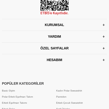
KURUMSAL
YARDIM
ÖZEL SAYFALAR
HESABIM
POPÜLER KATEGORİLER
Basic Giyim
Kadın Polar Sweatshirt
Polar Erkek Eşofman Takım
Pantolon
Erkek Eşofman Takımı
Erkek Çocuk Sweatshirt
Erkek Polar
Setli Ürünler