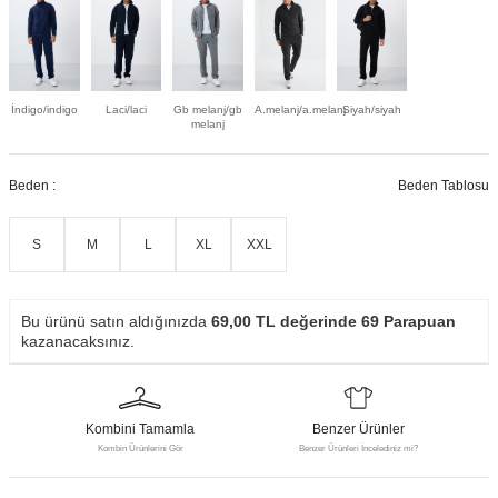
İndigo/indigo
Laci/laci
Gb melanj/gb
A.melanj/a.melanj
Siyah/siyah
melanj
Beden :
Beden Tablosu
S
M
L
XL
XXL
Bu ürünü satın aldığınızda
69,00
TL değerinde
69
Parapuan
kazanacaksınız.
Kombini Tamamla
Benzer Ürünler
Kombin Ürünlerini Gör
Benzer Ürünleri İncelediniz mi?