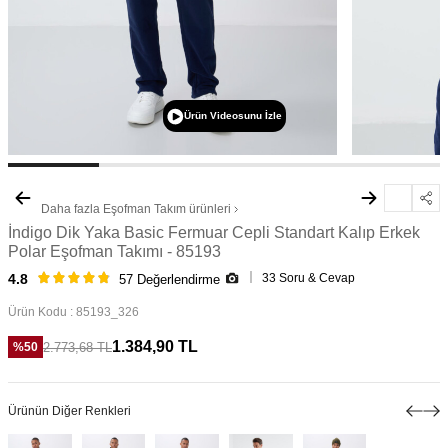
Ürün Videosunu İzle
Daha fazla
Eşofman Takım
ürünleri
İndigo Dik Yaka Basic Fermuar Cepli Standart Kalıp Erkek
Polar Eşofman Takımı - 85193
33 Soru & Cevap
4.8
57 Değerlendirme
Ürün Kodu :
85193_326
1.384,90
TL
2.773,68
TL
%
50
Ürünün Diğer Renkleri