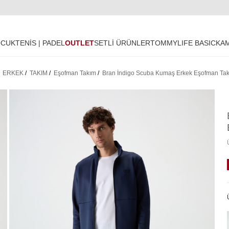
OCUK
TENİS | PADEL
OUTLET
SETLİ ÜRÜNLER
TOMMYLIFE BASIC
KA
/
ERKEK
/
TAKIM
/
Eşofman Takım
/
Bran İndigo Scuba Kumaş Erkek Eşofman Tak