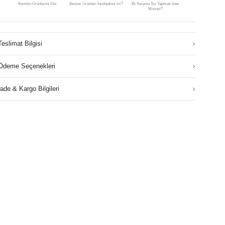
Kombin Ürünlerini Gör
Benzer Ürünleri İncelediniz mi?
İlk Yorumu Siz Yapmak İster
Misiniz?
Teslimat Bilgisi
Ödeme Seçenekleri
İade & Kargo Bilgileri