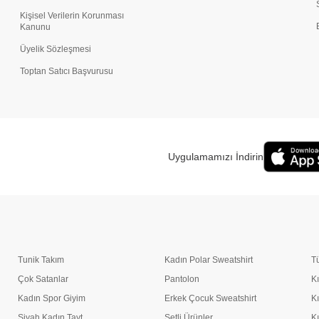
Kişisel Verilerin Korunması
Kanunu
Üyelik Sözleşmesi
Toptan Satıcı Başvurusu
Uygulamamızı İndirin
Tunik Takım
Kadın Polar Sweatshirt
T
Çok Satanlar
Pantolon
K
Kadın Spor Giyim
Erkek Çocuk Sweatshirt
K
Siyah Kadın Tayt
Setli Ürünler
K