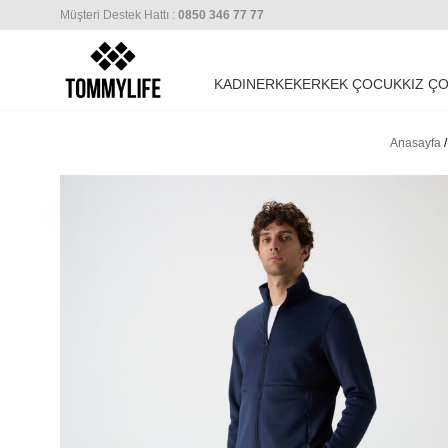
Müşteri Destek Hattı :
0850 346 77 77
KADIN
ERKEK
ERKEK ÇOCUK
KIZ Ç
Anasayfa