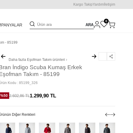
Kargo Takip
Yardım
İletişim
0
ARA
MPANYALAR
ım - 85199
Daha fazla
Eşofman Takım
ürünleri
Bran İndigo Scuba Kumaş Erkek
Eşofman Takım - 85199
Ürün Kodu :
85199_326
1.299,90
TL
2.602,86
TL
%
50
Ürünün Diğer Renkleri