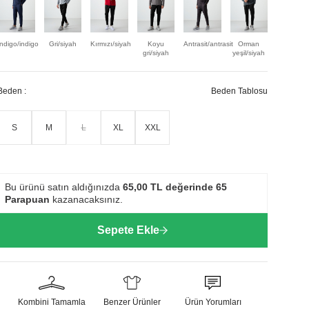
İndigo/indigo
Gri/siyah
Kırmızı/siyah
Koyu
Antrasit/antrasit
Orman
Siyah/siy
gri/siyah
yeşil/siyah
Beden :
Beden Tablosu
S
M
L
XL
XXL
Bu ürünü satın aldığınızda
65,00
TL değerinde
65
Parapuan
kazanacaksınız.
Sepete Ekle
Kombini Tamamla
Benzer Ürünler
Ürün Yorumları