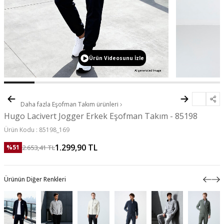
Ürün Videosunu İzle
Daha fazla
Eşofman Takım
ürünleri
Hugo Lacivert Jogger Erkek Eşofman Takım - 85198
Ürün Kodu :
85198_169
1.299,90
TL
2.653,41
TL
%
51
Ürünün Diğer Renkleri