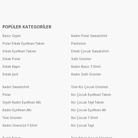
POPÜLER KATEGORİLER
Basic Giyim
Kadın Polar Sweatshirt
Polar Erkek Eşofman Takım
Pantolon
Erkek Eşofman Takımı
Erkek Çocuk Sweatshirt
Erkek Polar
Setli Ürünler
Erkek Kapri
Kadın Basic T-Shirt
Erkek Şort
Kadın Setli Ürünler
Kadın Sweatshirt
Tüm Kız Çocuk Ürünleri
Polar
Kız Çocuk Eşofman Takım
Siyah Kadın Eşofman Altı
Kız Çocuk Tayt Takım
Kadın Eşofman Altı
Kız Çocuk Eşofman Alt
Tüm Ürünler
Kız Çocuk T-Shirt
Kadın Oversize T-Shirt
Kız Çocuk Tayt
Tunik Takım
Tüm Erkek Çocuk Ürünleri