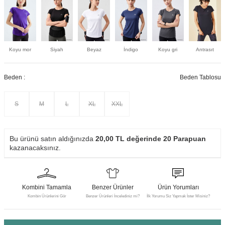
Koyu mor
Siyah
Beyaz
İndigo
Koyu gri
Antrasıt
Beden :
Beden Tablosu
S
M
L
XL
XXL
Bu ürünü satın aldığınızda
20,00
TL değerinde
20
Parapuan
kazanacaksınız.
Kombini Tamamla
Benzer Ürünler
Ürün Yorumları
Kombin Ürünlerini Gör
Benzer Ürünleri İncelediniz mi?
İlk Yorumu Siz Yapmak İster Misiniz?