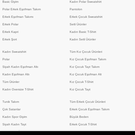
Basic Giyim
Kadın Polar Sweatshirt
Polar Erkek Eşofman Takım
Pantolon
Erkek Eşofman Takımı
Erkek Çocuk Sweatshirt
Erkek Polar
Setli Ürünler
Erkek Kapri
Kadın Basic T-Shirt
Erkek Şort
Kadın Setli Ürünler
Kadın Sweatshirt
Tüm Kız Çocuk Ürünleri
Polar
Kız Çocuk Eşofman Takım
Siyah Kadın Eşofman Altı
Kız Çocuk Tayt Takım
Kadın Eşofman Altı
Kız Çocuk Eşofman Alt
Tüm Ürünler
Kız Çocuk T-Shirt
Kadın Oversize T-Shirt
Kız Çocuk Tayt
Tunik Takım
Tüm Erkek Çocuk Ürünleri
Çok Satanlar
Erkek Çocuk Eşofman Takım
Kadın Spor Giyim
Büyük Beden
Siyah Kadın Tayt
Erkek Çocuk T-Shirt
Erkek Setli Ürünler