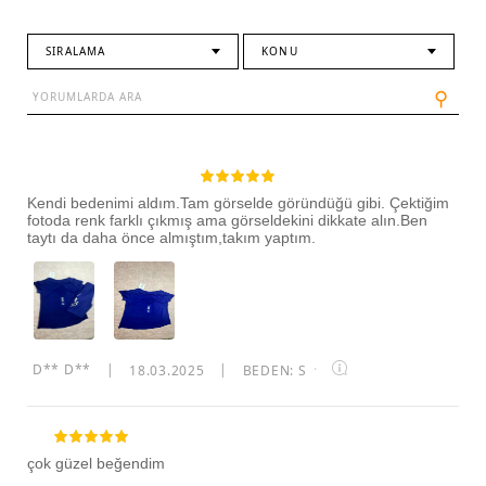
SIRALAMA
KONU
⚲
Kendi bedenimi aldım.Tam görselde göründüğü gibi. Çektiğim
fotoda renk farklı çıkmış ama görseldekini dikkate alın.Ben
taytı da daha önce almıştım,takım yaptım.
D** D**
|
18.03.2025
|
BEDEN: S
·
çok güzel beğendim