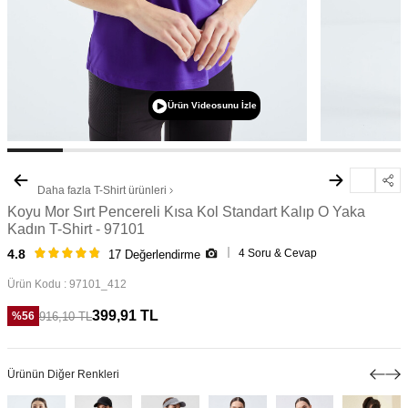
Ürün Videosunu İzle
Daha fazla
T-Shirt
ürünleri
Koyu Mor Sırt Pencereli Kısa Kol Standart Kalıp O Yaka
Kadın T-Shirt - 97101
4 Soru & Cevap
4.8
17 Değerlendirme
Ürün Kodu :
97101_412
399,91
TL
916,10
TL
%
56
Ürünün Diğer Renkleri