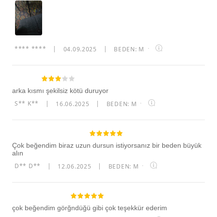
**** ****
|
04.09.2025
|
BEDEN: M
·
arka kısmı şekilsiz kötü duruyor
S** K**
|
16.06.2025
|
BEDEN: M
·
Çok beğendim biraz uzun dursun istiyorsanız bir beden büyük
alın
D** D**
|
12.06.2025
|
BEDEN: M
·
çok beğendim görğndüğü gibi çok teşekkür ederim