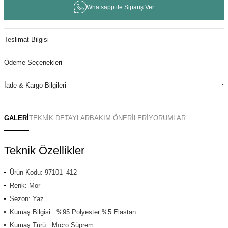
Whatsapp ile Sipariş Ver
Teslimat Bilgisi
Ödeme Seçenekleri
İade & Kargo Bilgileri
GALERİ
TEKNİK DETAYLAR
BAKIM ÖNERİLERİ
YORUMLAR
Teknik Özellikler
Ürün Kodu: 97101_412
Renk: Mor
Sezon: Yaz
Kumaş Bilgisi : %95 Polyester %5 Elastan
Kumaş Türü : Mıcro Süprem