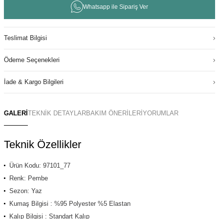
Whatsapp ile Sipariş Ver
Teslimat Bilgisi
Ödeme Seçenekleri
İade & Kargo Bilgileri
GALERİ
TEKNİK DETAYLAR
BAKIM ÖNERİLERİ
YORUMLAR
Teknik Özellikler
Ürün Kodu: 97101_77
Renk: Pembe
Sezon: Yaz
Kumaş Bilgisi : %95 Polyester %5 Elastan
Kalıp Bilgisi : Standart Kalıp