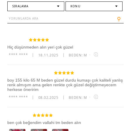
SIRALAMA
KONU
⚲
Hiç düşünmeden alın yeri çok güzel
**** ****
|
18.11.2025
|
BEDEN: M
·
boy 155 kilo 65 M beden güzel durdu kumaşı çok kaliteli yanlış
renk almışım ama gelen renkte çok güzel değiştirmeyecem
herkese öneririm
**** ****
|
08.02.2025
|
BEDEN: M
·
ben çok beğendim vallahi tm beden alın