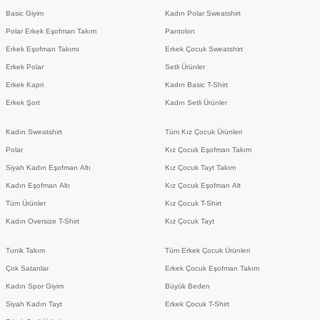
Basic Giyim
Kadın Polar Sweatshirt
Polar Erkek Eşofman Takım
Pantolon
Erkek Eşofman Takımı
Erkek Çocuk Sweatshirt
Erkek Polar
Setli Ürünler
Erkek Kapri
Kadın Basic T-Shirt
Erkek Şort
Kadın Setli Ürünler
Kadın Sweatshirt
Tüm Kız Çocuk Ürünleri
Polar
Kız Çocuk Eşofman Takım
Siyah Kadın Eşofman Altı
Kız Çocuk Tayt Takım
Kadın Eşofman Altı
Kız Çocuk Eşofman Alt
Tüm Ürünler
Kız Çocuk T-Shirt
Kadın Oversize T-Shirt
Kız Çocuk Tayt
Tunik Takım
Tüm Erkek Çocuk Ürünleri
Çok Satanlar
Erkek Çocuk Eşofman Takım
Kadın Spor Giyim
Büyük Beden
Siyah Kadın Tayt
Erkek Çocuk T-Shirt