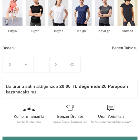
Fuşya
Siyah
Beyaz
İndigo
Koyu gri
Antrasıt
Beden :
Beden Tablosu
S
M
L
XL
XXL
Bu ürünü satın aldığınızda
20,00
TL değerinde
20
Parapuan
kazanacaksınız.
Kombini Tamamla
Benzer Ürünler
Ürün Yorumları
Kombin Ürünlerini Gör
Benzer Ürünleri İncelediniz mi?
İlk Yorumu Siz Yapmak İster Misiniz?