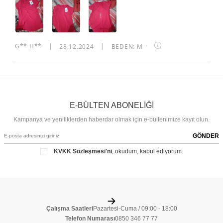
G** H**
|
28.12.2024
|
BEDEN: M
·
E-BÜLTEN ABONELİĞİ
Kampanya ve yeniliklerden haberdar olmak için e-bültenimize kayıt olun.
GÖNDER
KVKK Sözleşmesi'ni
, okudum, kabul ediyorum.
Çalışma Saatleri
Pazartesi-Cuma / 09:00 - 18:00
Telefon Numarası
0850 346 77 77