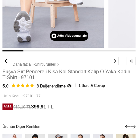
Ürün Videosunu İzle
Daha fazla
T-Shirt
ürünleri
Fuşya Sırt Pencereli Kısa Kol Standart Kalıp O Yaka Kadın
T-Shirt - 97101
1 Soru & Cevap
5.0
8 Değerlendirme
Ürün Kodu :
97101_77
399,91
TL
916,10
TL
%
56
Ürünün Diğer Renkleri