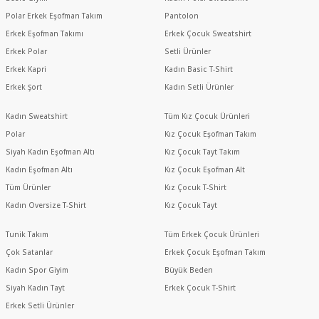
Polar Erkek Eşofman Takım
Pantolon
Erkek Eşofman Takımı
Erkek Çocuk Sweatshirt
Erkek Polar
Setli Ürünler
Erkek Kapri
Kadın Basic T-Shirt
Erkek Şort
Kadın Setli Ürünler
Kadın Sweatshirt
Tüm Kız Çocuk Ürünleri
Polar
Kız Çocuk Eşofman Takım
Siyah Kadın Eşofman Altı
Kız Çocuk Tayt Takım
Kadın Eşofman Altı
Kız Çocuk Eşofman Alt
Tüm Ürünler
Kız Çocuk T-Shirt
Kadın Oversize T-Shirt
Kız Çocuk Tayt
Tunik Takım
Tüm Erkek Çocuk Ürünleri
Çok Satanlar
Erkek Çocuk Eşofman Takım
Kadın Spor Giyim
Büyük Beden
Siyah Kadın Tayt
Erkek Çocuk T-Shirt
Erkek Setli Ürünler