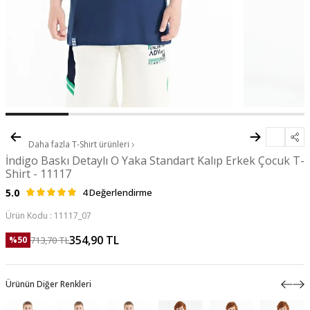
Daha fazla
T-Shirt
ürünleri
İndigo Baskı Detaylı O Yaka Standart Kalıp Erkek Çocuk T-
Shirt - 11117
5.0
4 Değerlendirme
Ürün Kodu :
11117_07
354,90
TL
713,70
TL
%
50
Ürünün Diğer Renkleri