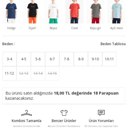
İndigo
Siyah
Beyaz
Coral
Koyu gri
Açık mavi
Beden :
Beden Tablosu
3-4
4-5
5-6
6-7
7-8
8-9
9-10
10-11
11-12
12-13
13-14
14-15
Bu ürünü satın aldığınızda
18,00
TL değerinde
18
Parapuan
kazanacaksınız.
Kombini Tamamla
Benzer Ürünler
Ürün Yorumları
Kombin Ürünlerini Gör
Benzer Ürünleri İncelediniz
İlk Yorumu Siz Yapmak İster