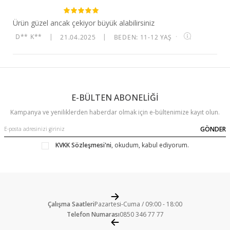
Ürün güzel ancak çekiyor büyük alabilirsiniz
D** K**
|
21.04.2025
|
BEDEN: 11-12 YAŞ
·
E-BÜLTEN ABONELİĞİ
Kampanya ve yeniliklerden haberdar olmak için e-bültenimize kayıt olun.
GÖNDER
KVKK Sözleşmesi'ni
, okudum, kabul ediyorum.
Çalışma Saatleri
Pazartesi-Cuma / 09:00 - 18:00
Telefon Numarası
0850 346 77 77