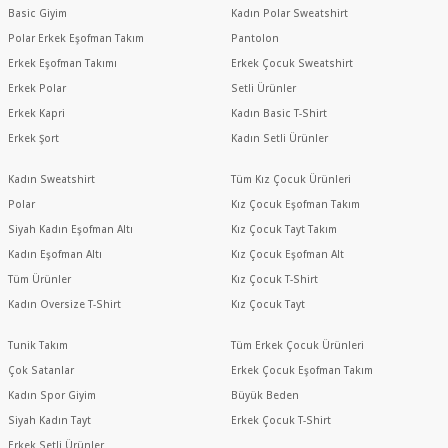
Basic Giyim
Kadın Polar Sweatshirt
Polar Erkek Eşofman Takım
Pantolon
Erkek Eşofman Takımı
Erkek Çocuk Sweatshirt
Erkek Polar
Setli Ürünler
Erkek Kapri
Kadın Basic T-Shirt
Erkek Şort
Kadın Setli Ürünler
Kadın Sweatshirt
Tüm Kız Çocuk Ürünleri
Polar
Kız Çocuk Eşofman Takım
Siyah Kadın Eşofman Altı
Kız Çocuk Tayt Takım
Kadın Eşofman Altı
Kız Çocuk Eşofman Alt
Tüm Ürünler
Kız Çocuk T-Shirt
Kadın Oversize T-Shirt
Kız Çocuk Tayt
Tunik Takım
Tüm Erkek Çocuk Ürünleri
Çok Satanlar
Erkek Çocuk Eşofman Takım
Kadın Spor Giyim
Büyük Beden
Siyah Kadın Tayt
Erkek Çocuk T-Shirt
Erkek Setli Ürünler