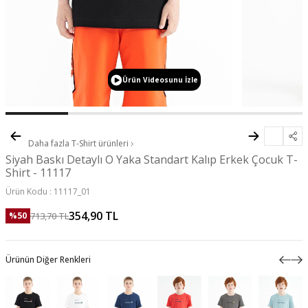
Ürün Videosunu İzle
Daha fazla
T-Shirt
ürünleri
Siyah Baskı Detaylı O Yaka Standart Kalıp Erkek Çocuk T-
Shirt - 11117
Ürün Kodu :
11117_01
354,90
TL
713,70
TL
%
50
Ürünün Diğer Renkleri