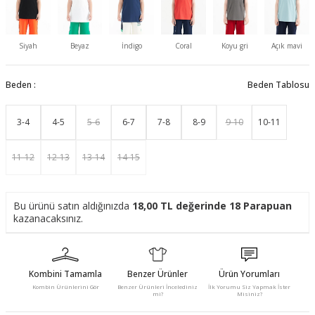
Siyah
Beyaz
İndigo
Coral
Koyu gri
Açık mavi
Beden :
Beden Tablosu
3-4
4-5
5-6
6-7
7-8
8-9
9-10
10-11
11-12
12-13
13-14
14-15
Bu ürünü satın aldığınızda
18,00
TL değerinde
18
Parapuan
kazanacaksınız.
Kombini Tamamla
Benzer Ürünler
Ürün Yorumları
Kombin Ürünlerini Gör
Benzer Ürünleri İncelediniz
İlk Yorumu Siz Yapmak İster
mi?
Misiniz?