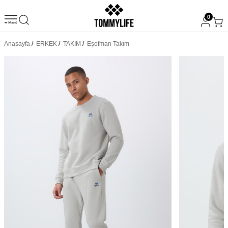
0
Anasayfa
/
ERKEK
/
TAKIM
/
Eşofman Takım