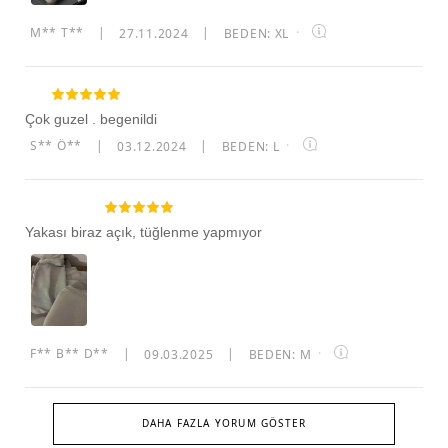
M** T**
|
27.11.2024
|
BEDEN: XL
·
Çok guzel . begenildi
S** Ö**
|
03.12.2024
|
BEDEN: L
·
Yakası biraz açık, tüğlenme yapmıyor
F** B** D**
|
09.03.2025
|
BEDEN: M
·
DAHA FAZLA YORUM GÖSTER