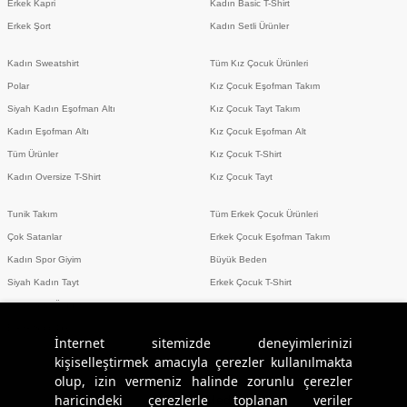
Erkek Kapri
Kadın Basic T-Shirt
Erkek Şort
Kadın Setli Ürünler
Kadın Sweatshirt
Tüm Kız Çocuk Ürünleri
Polar
Kız Çocuk Eşofman Takım
Siyah Kadın Eşofman Altı
Kız Çocuk Tayt Takım
Kadın Eşofman Altı
Kız Çocuk Eşofman Alt
Tüm Ürünler
Kız Çocuk T-Shirt
Kadın Oversize T-Shirt
Kız Çocuk Tayt
Tunik Takım
Tüm Erkek Çocuk Ürünleri
Çok Satanlar
Erkek Çocuk Eşofman Takım
Kadın Spor Giyim
Büyük Beden
Siyah Kadın Tayt
Erkek Çocuk T-Shirt
Erkek Setli Ürünler
Erkek Spor Giyim
İnternet sitemizde deneyimlerinizi
kişiselleştirmek amacıyla çerezler kullanılmakta
olup, izin vermeniz halinde zorunlu çerezler
haricindeki çerezlerle toplanan veriler
Sosyal Medya