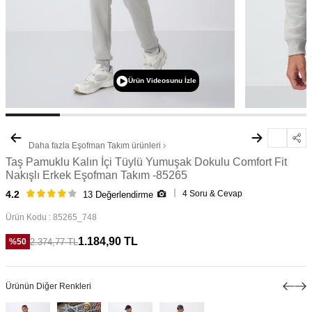
Ürün Videosunu İzle
Daha fazla
Eşofman Takım
ürünleri
Taş Pamuklu Kalın İçi Tüylü Yumuşak Dokulu Comfort Fit
Nakışlı Erkek Eşofman Takım -85265
4 Soru & Cevap
4.2
13 Değerlendirme
Ürün Kodu :
85265_748
1.184,90
TL
2.374,77
TL
%
50
Ürünün Diğer Renkleri