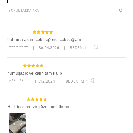
⚲
babama aldım çok beğendi çok sağlam
**** ****
|
30.04.2026
|
BEDEN: L
·
Yumuşacık ve kalın tam kalıp
B** E**
|
11.12.2024
|
BEDEN: M
·
Hızlı teslimat ve güzel paketleme