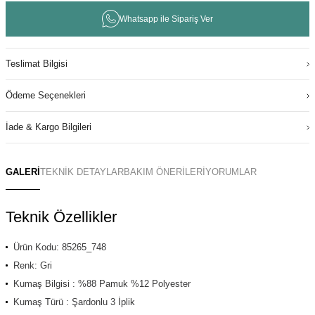
Whatsapp ile Sipariş Ver
Teslimat Bilgisi
Ödeme Seçenekleri
İade & Kargo Bilgileri
GALERİ
TEKNİK DETAYLAR
BAKIM ÖNERİLERİ
YORUMLAR
Teknik Özellikler
Ürün Kodu: 85265_748
Renk: Gri
Kumaş Bilgisi : %88 Pamuk %12 Polyester
Kumaş Türü : Şardonlu 3 İplik