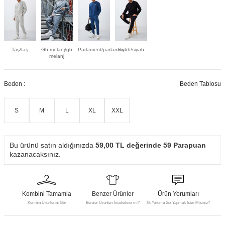
Taş/taş
Gb melanj/gb
Parlament/parlament
Siyah/siyah
melanj
Beden :
Beden Tablosu
S
M
L
XL
XXL
Bu ürünü satın aldığınızda
59,00
TL değerinde
59
Parapuan
kazanacaksınız.
Kombini Tamamla
Benzer Ürünler
Ürün Yorumları
Kombin Ürünlerini Gör
Benzer Ürünleri İncelediniz mi?
İlk Yorumu Siz Yapmak İster Misiniz?