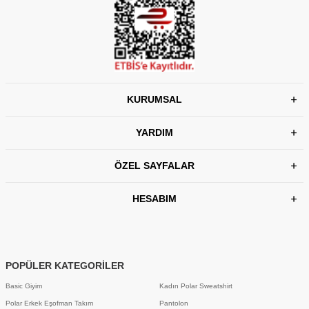
KURUMSAL
YARDIM
ÖZEL SAYFALAR
HESABIM
POPÜLER KATEGORİLER
Basic Giyim
Kadın Polar Sweatshirt
Polar Erkek Eşofman Takım
Pantolon