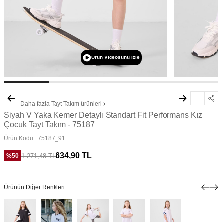
Ürün Videosunu İzle
Daha fazla
Tayt Takım
ürünleri
Siyah V Yaka Kemer Detaylı Standart Fit Performans Kız
Çocuk Tayt Takım - 75187
Ürün Kodu :
75187_91
634,90
TL
1.271,48
TL
%
50
Ürünün Diğer Renkleri