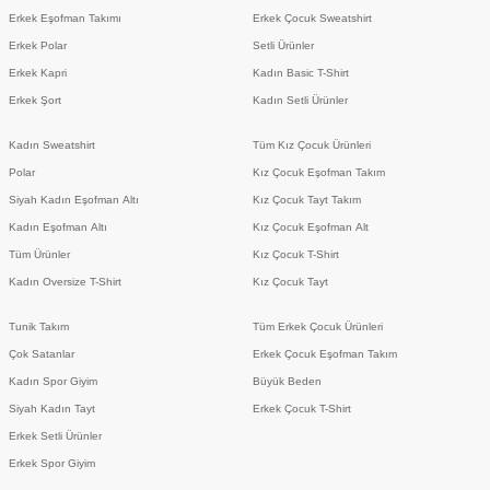
Erkek Eşofman Takımı
Erkek Çocuk Sweatshirt
Erkek Polar
Setli Ürünler
Erkek Kapri
Kadın Basic T-Shirt
Erkek Şort
Kadın Setli Ürünler
Kadın Sweatshirt
Tüm Kız Çocuk Ürünleri
Polar
Kız Çocuk Eşofman Takım
Siyah Kadın Eşofman Altı
Kız Çocuk Tayt Takım
Kadın Eşofman Altı
Kız Çocuk Eşofman Alt
Tüm Ürünler
Kız Çocuk T-Shirt
Kadın Oversize T-Shirt
Kız Çocuk Tayt
Tunik Takım
Tüm Erkek Çocuk Ürünleri
Çok Satanlar
Erkek Çocuk Eşofman Takım
Kadın Spor Giyim
Büyük Beden
Siyah Kadın Tayt
Erkek Çocuk T-Shirt
Erkek Setli Ürünler
Erkek Spor Giyim