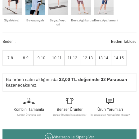
Siyah/siyah
Beyaz/sıyah
Beyaz/koyu
Beyaz/gülkurusu
Beyaz/parlament
gri
Beden :
Beden Tablosu
7-8
8-9
9-10
10-11
11-12
12-13
13-14
14-15
Bu ürünü satın aldığınızda
32,00
TL değerinde
32
Parapuan
kazanacaksınız.
Kombini Tamamla
Benzer Ürünler
Ürün Yorumları
Kombin Ürünlerini Gör
Benzer Ürünleri İncelediniz mi?
İlk Yorumu Siz Yapmak İster Misiniz?
Whatsapp ile Sipariş Ver