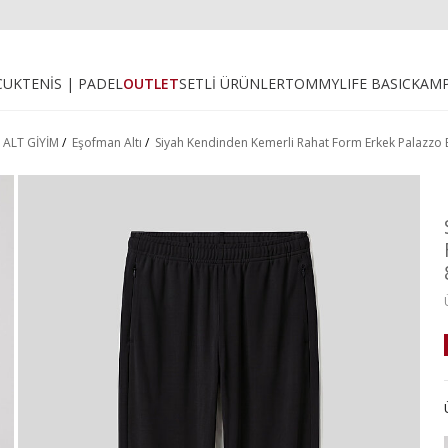
CUK
TENİS | PADEL
OUTLET
SETLİ ÜRÜNLER
TOMMYLIFE BASIC
KAM
/
ALT GİYİM
/
Eşofman Altı
/
Siyah Kendinden Kemerli Rahat Form Erkek Palazzo 