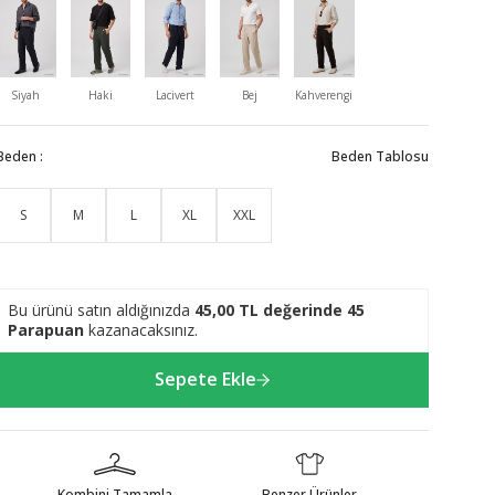
Siyah
Haki
Lacivert
Bej
Kahverengi
Beden :
Beden Tablosu
S
M
L
XL
XXL
Bu ürünü satın aldığınızda
45,00
TL değerinde
45
Parapuan
kazanacaksınız.
Sepete Ekle
Kombini Tamamla
Benzer Ürünler