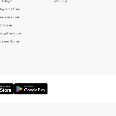
19 Mayıs
Üye Girişi
Bayrama Özel
Anneler Günü
23 Nisan
Sevgililer Günü
Efsane Günler