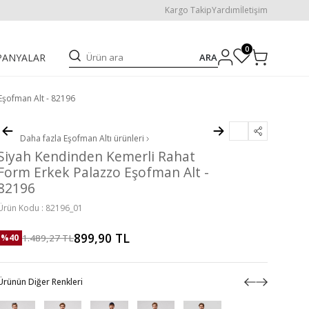
Kargo Takip
Yardım
İletişim
0
ARA
PANYALAR
Eşofman Alt - 82196
Daha fazla
Eşofman Altı
ürünleri
Siyah Kendinden Kemerli Rahat
Form Erkek Palazzo Eşofman Alt -
82196
Ürün Kodu :
82196_01
899,90
TL
1.489,27
TL
%
40
Ürünün Diğer Renkleri