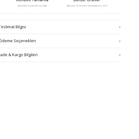
Kombin Ürünlerini Gör
Benzer Ürünleri İncelediniz mi?
Teslimat Bilgisi
Ödeme Seçenekleri
İade & Kargo Bilgileri