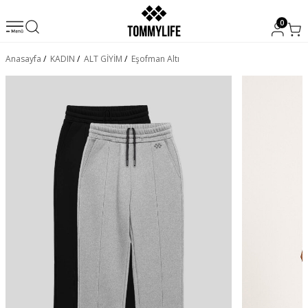
0
Anasayfa
/
KADIN
/
ALT GİYİM
/
Eşofman Altı