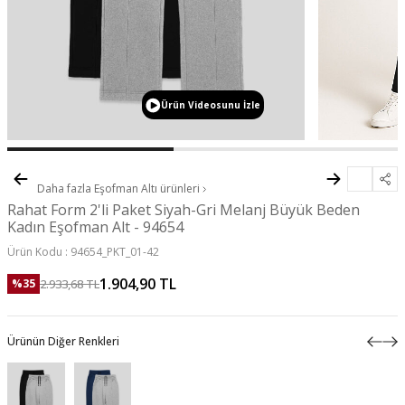
Ürün Videosunu İzle
Daha fazla
Eşofman Altı
ürünleri
Rahat Form 2'li Paket Siyah-Gri Melanj Büyük Beden
Kadın Eşofman Alt - 94654
Ürün Kodu :
94654_PKT_01-42
1.904,90
TL
2.933,68
TL
%
35
Ürünün Diğer Renkleri