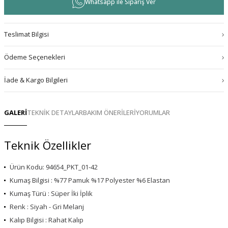
Whatsapp ile Sipariş Ver
Teslimat Bilgisi
Ödeme Seçenekleri
İade & Kargo Bilgileri
GALERİ
TEKNİK DETAYLAR
BAKIM ÖNERİLERİ
YORUMLAR
Teknik Özellikler
Ürün Kodu: 94654_PKT_01-42
Kumaş Bilgisi : %77 Pamuk %17 Polyester %6 Elastan
Kumaş Türü : Süper İki İplik
Renk : Siyah - Gri Melanj
Kalıp Bilgisi : Rahat Kalıp