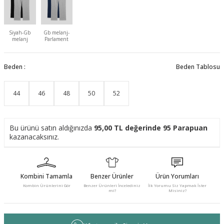
Siyah-Gb
Gb melanj-
melanj
Parlament
Beden :
Beden Tablosu
44
46
48
50
52
Bu ürünü satın aldığınızda
95,00
TL değerinde
95
Parapuan
kazanacaksınız.
Kombini Tamamla
Benzer Ürünler
Ürün Yorumları
Kombin Ürünlerini Gör
Benzer Ürünleri İncelediniz
İlk Yorumu Siz Yapmak İster
mi?
Misiniz?