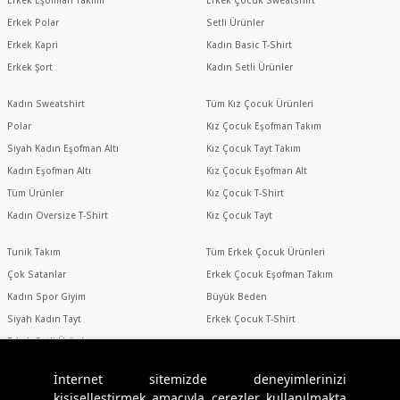
Erkek Polar
Setli Ürünler
Erkek Kapri
Kadın Basic T-Shirt
Erkek Şort
Kadın Setli Ürünler
Kadın Sweatshirt
Tüm Kız Çocuk Ürünleri
Polar
Kız Çocuk Eşofman Takım
Siyah Kadın Eşofman Altı
Kız Çocuk Tayt Takım
Kadın Eşofman Altı
Kız Çocuk Eşofman Alt
Tüm Ürünler
Kız Çocuk T-Shirt
Kadın Oversize T-Shirt
Kız Çocuk Tayt
Tunik Takım
Tüm Erkek Çocuk Ürünleri
Çok Satanlar
Erkek Çocuk Eşofman Takım
Kadın Spor Giyim
Büyük Beden
Siyah Kadın Tayt
Erkek Çocuk T-Shirt
Erkek Setli Ürünler
Erkek Spor Giyim
İnternet sitemizde deneyimlerinizi
kişiselleştirmek amacıyla çerezler kullanılmakta