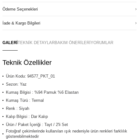
Ödeme Seçenekleri
İade & Kargo Bilgileri
GALERİ
TEKNİK DETAYLAR
BAKIM ÖNERİLERİ
YORUMLAR
Teknik Özellikler
Ürün Kodu: 94577_PKT_01
Sezon: Yaz
Kumaş Bilgisi : %94 Pamuk %6 Elastan
Kumaş Türü : Termal
Renk : Siyah
Kalıp Bilgisi : Dar Kalıp
Ürün / Paket İçeriği : Tayt / 2'li Set
Fotoğraf çekimlerinde kullanılan ışık nedeniyle ürün renkleri farklılık
gösterebilmektedir