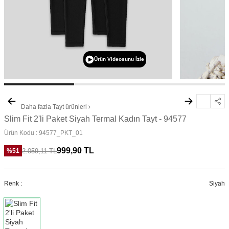
Ürün Videosunu İzle
Daha fazla
Tayt
ürünleri
Slim Fit 2'li Paket Siyah Termal Kadın Tayt - 94577
Ürün Kodu :
94577_PKT_01
999,90
TL
2.059,11
TL
%
51
Renk :
Siyah