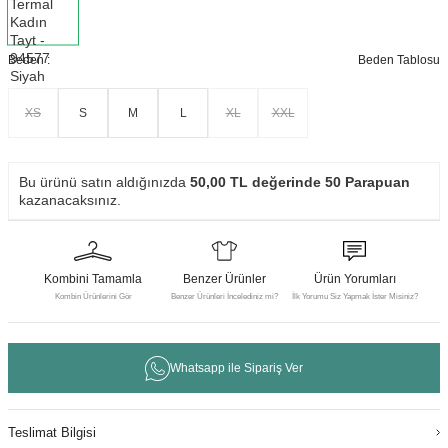
Beden :
Beden Tablosu
XS
S
M
L
XL
XXL
Bu ürünü satın aldığınızda
50,00
TL değerinde
50
Parapuan
kazanacaksınız.
Kombini Tamamla
Benzer Ürünler
Ürün Yorumları
Kombin Ürünlerini Gör
Benzer Ürünleri İncelediniz mi?
İlk Yorumu Siz Yapmak İster Misiniz?
Whatsapp ile Sipariş Ver
Teslimat Bilgisi