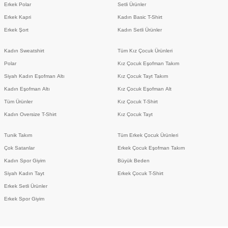
Erkek Polar
Setli Ürünler
Erkek Kapri
Kadın Basic T-Shirt
Erkek Şort
Kadın Setli Ürünler
Kadın Sweatshirt
Tüm Kız Çocuk Ürünleri
Polar
Kız Çocuk Eşofman Takım
Siyah Kadın Eşofman Altı
Kız Çocuk Tayt Takım
Kadın Eşofman Altı
Kız Çocuk Eşofman Alt
Tüm Ürünler
Kız Çocuk T-Shirt
Kadın Oversize T-Shirt
Kız Çocuk Tayt
Tunik Takım
Tüm Erkek Çocuk Ürünleri
Çok Satanlar
Erkek Çocuk Eşofman Takım
Kadın Spor Giyim
Büyük Beden
Siyah Kadın Tayt
Erkek Çocuk T-Shirt
Erkek Setli Ürünler
Erkek Spor Giyim