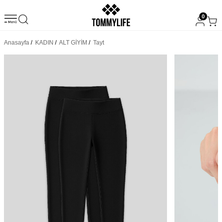
0
Anasayfa
/
KADIN
/
ALT GİYİM
/
Tayt