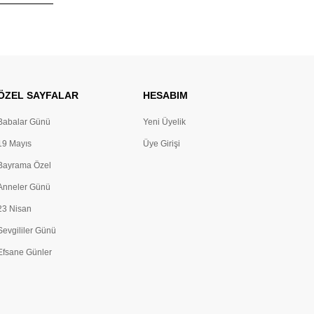
ÖZEL SAYFALAR
HESABIM
Babalar Günü
Yeni Üyelik
19 Mayıs
Üye Girişi
Bayrama Özel
Anneler Günü
23 Nisan
Sevgililer Günü
Efsane Günler