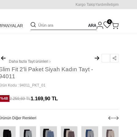
Kargo Takip
Yardım
İletişim
0
ARA
MPANYALAR
Daha fazla
Tayt
ürünleri
Slim Fit 2'li Paket Siyah Kadın Tayt -
94011
Ürün Kodu :
94011_PKT_01
1.169,90
TL
2.259,69
TL
%
48
Ürünün Diğer Renkleri