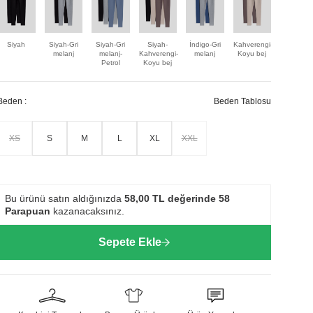
Siyah
Siyah-Gri
Siyah-Gri
Siyah-
İndigo-Gri
Kahverengi-
melanj
melanj-
Kahverengi-
melanj
Koyu bej
Petrol
Koyu bej
Beden :
Beden Tablosu
XS
S
M
L
XL
XXL
Bu ürünü satın aldığınızda
58,00
TL değerinde
58
Parapuan
kazanacaksınız.
Sepete Ekle