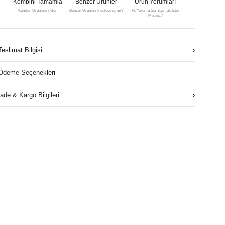
Kombini Tamamla
Benzer Ürünler
Ürün Yorumları
Kombin Ürünlerini Gör
Benzer Ürünleri İncelediniz mi?
İlk Yorumu Siz Yapmak İster
Misiniz?
Teslimat Bilgisi
Ödeme Seçenekleri
İade & Kargo Bilgileri