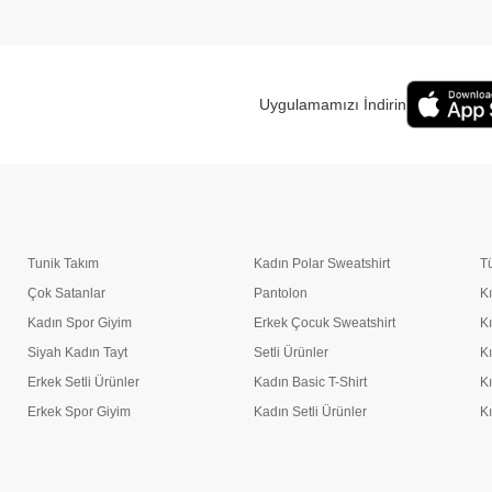
Uygulamamızı İndirin
Tunik Takım
Kadın Polar Sweatshirt
T
Çok Satanlar
Pantolon
K
Kadın Spor Giyim
Erkek Çocuk Sweatshirt
K
Siyah Kadın Tayt
Setli Ürünler
K
Erkek Setli Ürünler
Kadın Basic T-Shirt
K
Erkek Spor Giyim
Kadın Setli Ürünler
K