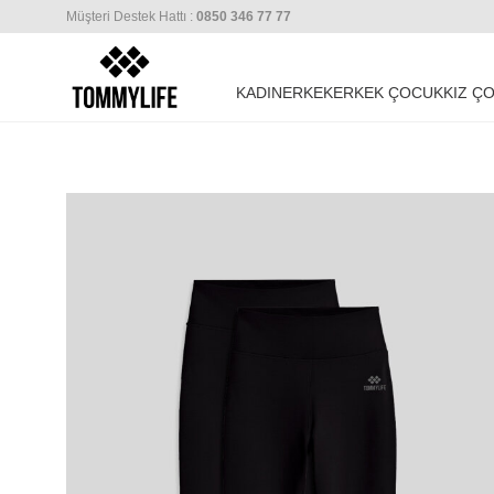
Müşteri Destek Hattı :
0850 346 77 77
KADIN
ERKEK
ERKEK ÇOCUK
KIZ Ç