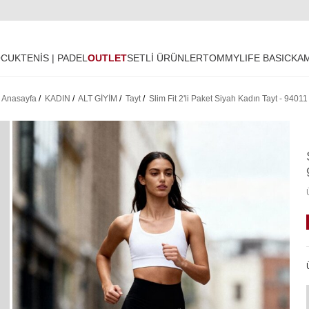
OCUK
TENİS | PADEL
OUTLET
SETLİ ÜRÜNLER
TOMMYLIFE BASIC
KA
Anasayfa
/
KADIN
/
ALT GİYİM
/
Tayt
/
Slim Fit 2'li Paket Siyah Kadın Tayt - 94011