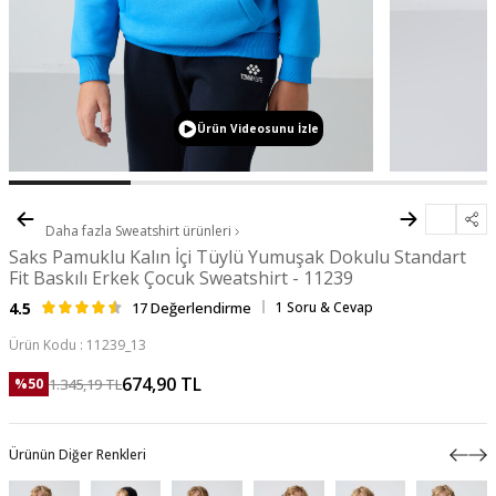
Ürün Videosunu İzle
Daha fazla
Sweatshirt
ürünleri
Saks Pamuklu Kalın İçi Tüylü Yumuşak Dokulu Standart
Fit Baskılı Erkek Çocuk Sweatshirt - 11239
4.5
17 Değerlendirme
1 Soru & Cevap
Ürün Kodu :
11239_13
674,90
TL
1.345,19
TL
%
50
Ürünün Diğer Renkleri