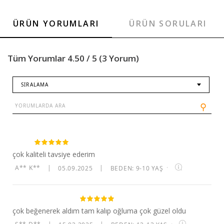
ÜRÜN YORUMLARI
ÜRÜN SORULARI
Tüm Yorumlar 4.50 / 5 (3 Yorum)
SIRALAMA
⚲
çok kaliteli tavsiye ederim
A** K**
|
05.09.2025
|
BEDEN: 9-10 YAŞ
·
çok beğenerek aldım tam kalıp oğluma çok güzel oldu