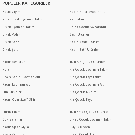
POPÜLER KATEGORİLER
Basic Giyim
Kadın Polar Sweatshirt
Polar Erkek Eşofman Takım
Pantolon
Erkek Eşofman Takımı
Erkek Çocuk Sweatshirt
Erkek Polar
Setli Ürünler
Erkek Kapri
Kadın Basic T-Shirt
Erkek Şort
Kadın Setli Ürünler
Kadın Sweatshirt
Tüm Kız Çocuk Ürünleri
Polar
Kız Çocuk Eşofman Takım
Siyah Kadın Eşofman Altı
Kız Çocuk Tayt Takım
Kadın Eşofman Altı
Kız Çocuk Eşofman Alt
Tüm Ürünler
Kız Çocuk T-Shirt
Kadın Oversize T-Shirt
Kız Çocuk Tayt
Tunik Takım
Tüm Erkek Çocuk Ürünleri
Çok Satanlar
Erkek Çocuk Eşofman Takım
Kadın Spor Giyim
Büyük Beden
Siyah Kadın Tayt
Erkek Çocuk T-Shirt