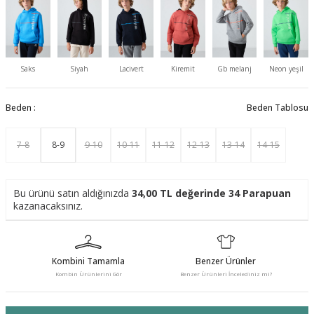
Saks
Siyah
Lacivert
Kiremit
Gb melanj
Neon yeşil
Beden :
Beden Tablosu
7-8
8-9
9-10
10-11
11-12
12-13
13-14
14-15
Bu ürünü satın aldığınızda
34,00
TL değerinde
34
Parapuan
kazanacaksınız.
Kombini Tamamla
Benzer Ürünler
Kombin Ürünlerini Gör
Benzer Ürünleri İncelediniz mi?