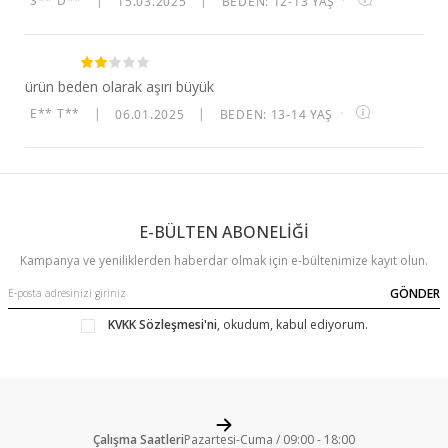
S** D**
|
15.03.2025
|
BEDEN: 12-13 YAŞ
·
ürün beden olarak aşırı büyük
E** T**
|
06.01.2025
|
BEDEN: 13-14 YAŞ
·
E-BÜLTEN ABONELİĞİ
Kampanya ve yeniliklerden haberdar olmak için e-bültenimize kayıt olun.
GÖNDER
KVKK Sözleşmesi'ni
, okudum, kabul ediyorum.
Çalışma Saatleri
Pazartesi-Cuma / 09:00 - 18:00