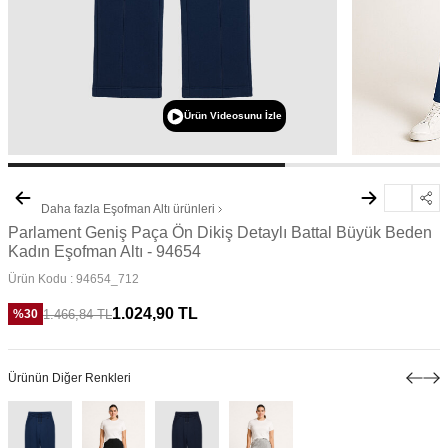
Ürün Videosunu İzle
Daha fazla
Eşofman Altı
ürünleri
Parlament Geniş Paça Ön Dikiş Detaylı Battal Büyük Beden
Kadın Eşofman Altı - 94654
Ürün Kodu :
94654_712
1.024,90
TL
1.466,84
TL
%
30
Ürünün Diğer Renkleri