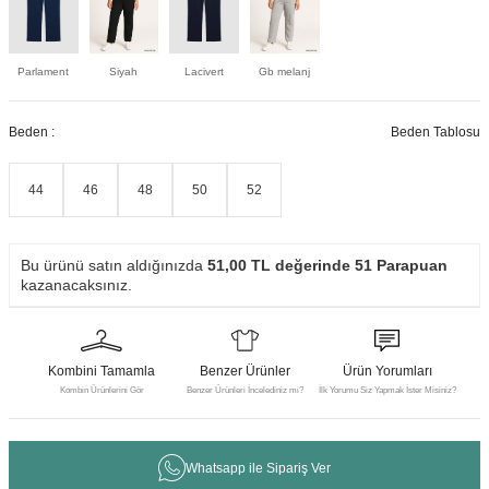
Parlament
Siyah
Lacivert
Gb melanj
Beden :
Beden Tablosu
44
46
48
50
52
Bu ürünü satın aldığınızda
51,00
TL değerinde
51
Parapuan
kazanacaksınız.
Kombini Tamamla
Benzer Ürünler
Ürün Yorumları
Kombin Ürünlerini Gör
Benzer Ürünleri İncelediniz mi?
İlk Yorumu Siz Yapmak İster Misiniz?
Whatsapp ile Sipariş Ver