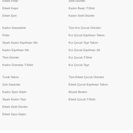
Erkek Polar
Setli Ürünler
Erkek Kapri
Kadın Basic T-Shirt
Erkek Şort
Kadın Setli Ürünler
Kadın Sweatshirt
Tüm Kız Çocuk Ürünleri
Polar
Kız Çocuk Eşofman Takım
Siyah Kadın Eşofman Altı
Kız Çocuk Tayt Takım
Kadın Eşofman Altı
Kız Çocuk Eşofman Alt
Tüm Ürünler
Kız Çocuk T-Shirt
Kadın Oversize T-Shirt
Kız Çocuk Tayt
Tunik Takım
Tüm Erkek Çocuk Ürünleri
Çok Satanlar
Erkek Çocuk Eşofman Takım
Kadın Spor Giyim
Büyük Beden
Siyah Kadın Tayt
Erkek Çocuk T-Shirt
Erkek Setli Ürünler
Erkek Spor Giyim