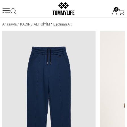
0
Anasayfa
/
KADIN
/
ALT GİYİM
/
Eşofman Altı