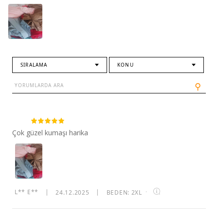
SIRALAMA
KONU
⚲
Çok güzel kumaşı harika
L** E**
|
24.12.2025
|
BEDEN: 2XL
·