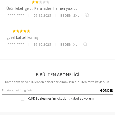
Ürün lekeli geldi. Para iadesi hemen yapıldı.
**** ****
|
09.12.2025
|
BEDEN: 2XL
·
güzel kaliteli kumaş
**** ****
|
19.10.2025
|
BEDEN: XL
·
E-BÜLTEN ABONELİĞİ
Kampanya ve yeniliklerden haberdar olmak için e-bültenimize kayıt olun.
GÖNDER
KVKK Sözleşmesi'ni
, okudum, kabul ediyorum.