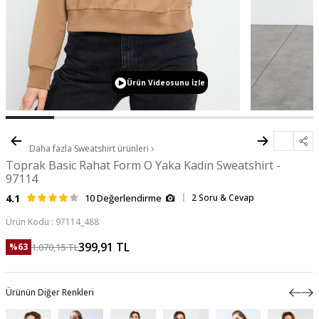
Ürün Videosunu İzle
Daha fazla
Sweatshirt
ürünleri
Toprak Basic Rahat Form O Yaka Kadın Sweatshirt -
97114
4.1
10 Değerlendirme
2 Soru & Cevap
Ürün Kodu :
97114_488
399,91
TL
1.070,15
TL
%
63
Ürünün Diğer Renkleri