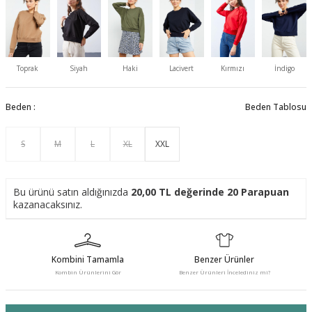
Toprak
Siyah
Haki
Lacivert
Kırmızı
İndigo
Beden :
Beden Tablosu
S
M
L
XL
XXL
Bu ürünü satın aldığınızda
20,00
TL değerinde
20
Parapuan
kazanacaksınız.
Kombini Tamamla
Benzer Ürünler
Kombin Ürünlerini Gör
Benzer Ürünleri İncelediniz mi?