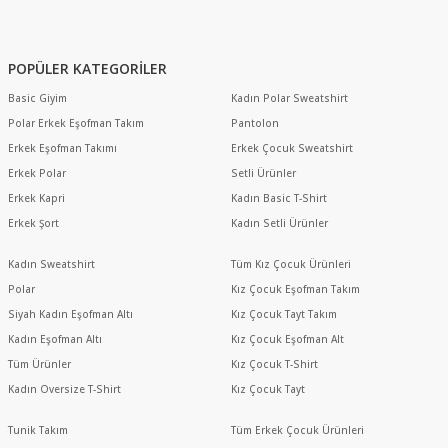
POPÜLER KATEGORİLER
Basic Giyim
Kadın Polar Sweatshirt
Polar Erkek Eşofman Takım
Pantolon
Erkek Eşofman Takımı
Erkek Çocuk Sweatshirt
Erkek Polar
Setli Ürünler
Erkek Kapri
Kadın Basic T-Shirt
Erkek Şort
Kadın Setli Ürünler
Kadın Sweatshirt
Tüm Kız Çocuk Ürünleri
Polar
Kız Çocuk Eşofman Takım
Siyah Kadın Eşofman Altı
Kız Çocuk Tayt Takım
Kadın Eşofman Altı
Kız Çocuk Eşofman Alt
Tüm Ürünler
Kız Çocuk T-Shirt
Kadın Oversize T-Shirt
Kız Çocuk Tayt
Tunik Takım
Tüm Erkek Çocuk Ürünleri