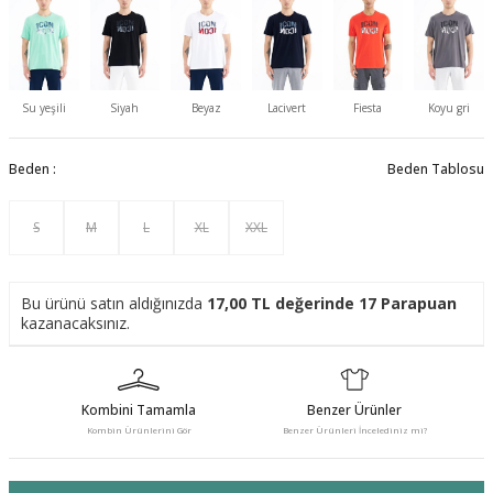
Su yeşili
Siyah
Beyaz
Lacivert
Fiesta
Koyu gri
Beden :
Beden Tablosu
S
M
L
XL
XXL
Bu ürünü satın aldığınızda
17,00
TL değerinde
17
Parapuan
kazanacaksınız.
Kombini Tamamla
Benzer Ürünler
Kombin Ürünlerini Gör
Benzer Ürünleri İncelediniz mi?