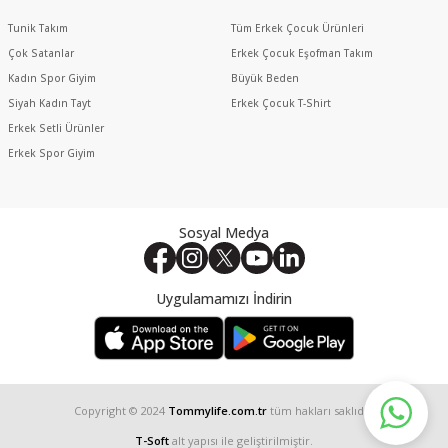
Tunik Takım
Tüm Erkek Çocuk Ürünleri
Çok Satanlar
Erkek Çocuk Eşofman Takım
Kadın Spor Giyim
Büyük Beden
Siyah Kadın Tayt
Erkek Çocuk T-Shirt
Erkek Setli Ürünler
Erkek Spor Giyim
Sosyal Medya
Uygulamamızı İndirin
Copyright © 2024
Tommylife.com.tr
tüm hakları saklıdır.
T-Soft
alt yapısı ile geliştirilmiştir.