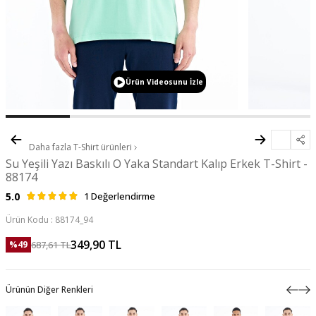
Ürün Videosunu İzle
Daha fazla
T-Shirt
ürünleri
Su Yeşili Yazı Baskılı O Yaka Standart Kalıp Erkek T-Shirt -
88174
5.0
1 Değerlendirme
Ürün Kodu :
88174_94
349,90
TL
687,61
TL
%
49
Ürünün Diğer Renkleri