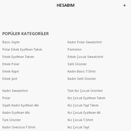
HESABIM
POPÜLER KATEGORİLER
Basic Giyim
Kadın Polar Sweatshirt
Polar Erkek Eşofman Takım
Pantolon
Erkek Eşofman Takımı
Erkek Çocuk Sweatshirt
Erkek Polar
Setli Ürünler
Erkek Kapri
Kadın Basic T-Shirt
Erkek Şort
Kadın Setli Ürünler
Kadın Sweatshirt
Tüm Kız Çocuk Ürünleri
Polar
Kız Çocuk Eşofman Takım
Siyah Kadın Eşofman Altı
Kız Çocuk Tayt Takım
Kadın Eşofman Altı
Kız Çocuk Eşofman Alt
Tüm Ürünler
Kız Çocuk T-Shirt
Kadın Oversize T-Shirt
Kız Çocuk Tayt