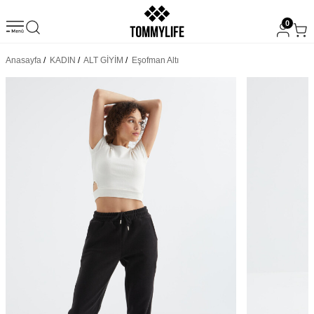
0
Anasayfa
/
KADIN
/
ALT GİYİM
/
Eşofman Altı