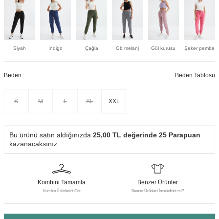
Siyah
İndigo
Çağla
Gb melanj
Gül kurusu
Şeker pembe
Beden :
Beden Tablosu
S
M
L
XL
XXL
Bu ürünü satın aldığınızda
25,00
TL değerinde
25
Parapuan
kazanacaksınız.
Kombini Tamamla
Benzer Ürünler
Kombin Ürünlerini Gör
Benzer Ürünleri İncelediniz mi?