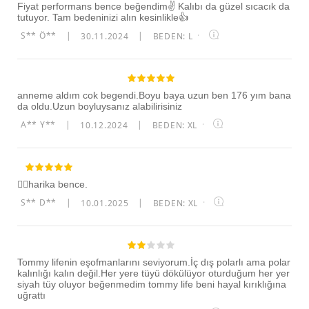
Fiyat performans bence beğendim✌️ Kalıbı da güzel sıcacık da
tutuyor. Tam bedeninizi alın kesinlikle👍
S** Ö**
|
30.11.2024
|
BEDEN: L
·
anneme aldım cok begendi.Boyu baya uzun ben 176 yım bana
da oldu.Uzun boyluysanız alabilirisiniz
A** Y**
|
10.12.2024
|
BEDEN: XL
·
👍🏻harika bence.
S** D**
|
10.01.2025
|
BEDEN: XL
·
Tommy lifenin eşofmanlarını seviyorum.İç dış polarlı ama polar
kalınlığı kalın değil.Her yere tüyü dökülüyor oturduğum her yer
siyah tüy oluyor beğenmedim tommy life beni hayal kırıklığına
uğrattı