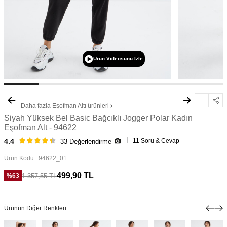
Ürün Videosunu İzle
Daha fazla
Eşofman Altı
ürünleri
Siyah Yüksek Bel Basic Bağcıklı Jogger Polar Kadın
Eşofman Alt - 94622
11 Soru & Cevap
4.4
33 Değerlendirme
Ürün Kodu :
94622_01
499,90
TL
1.357,55
TL
%
63
Ürünün Diğer Renkleri