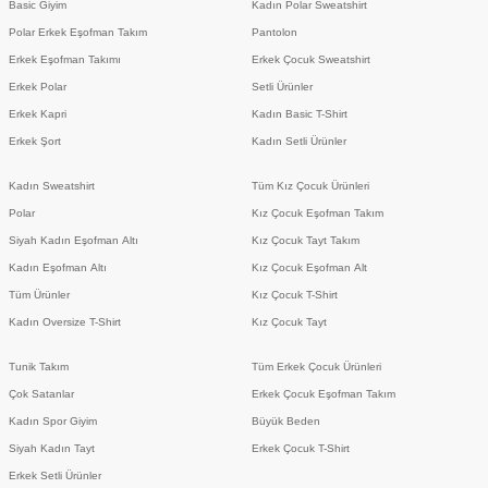
Basic Giyim
Kadın Polar Sweatshirt
Polar Erkek Eşofman Takım
Pantolon
Erkek Eşofman Takımı
Erkek Çocuk Sweatshirt
Erkek Polar
Setli Ürünler
Erkek Kapri
Kadın Basic T-Shirt
Erkek Şort
Kadın Setli Ürünler
Kadın Sweatshirt
Tüm Kız Çocuk Ürünleri
Polar
Kız Çocuk Eşofman Takım
Siyah Kadın Eşofman Altı
Kız Çocuk Tayt Takım
Kadın Eşofman Altı
Kız Çocuk Eşofman Alt
Tüm Ürünler
Kız Çocuk T-Shirt
Kadın Oversize T-Shirt
Kız Çocuk Tayt
Tunik Takım
Tüm Erkek Çocuk Ürünleri
Çok Satanlar
Erkek Çocuk Eşofman Takım
Kadın Spor Giyim
Büyük Beden
Siyah Kadın Tayt
Erkek Çocuk T-Shirt
Erkek Setli Ürünler