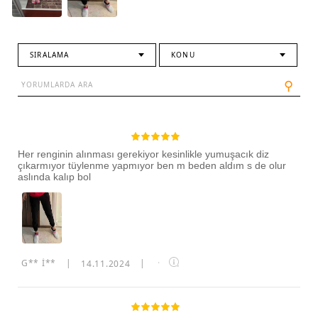
SIRALAMA
KONU
⚲
Her renginin alınması gerekiyor kesinlikle yumuşacık diz
çıkarmıyor tüylenme yapmıyor ben m beden aldım s de olur
aslında kalıp bol
G** İ**
|
14.11.2024
|
·