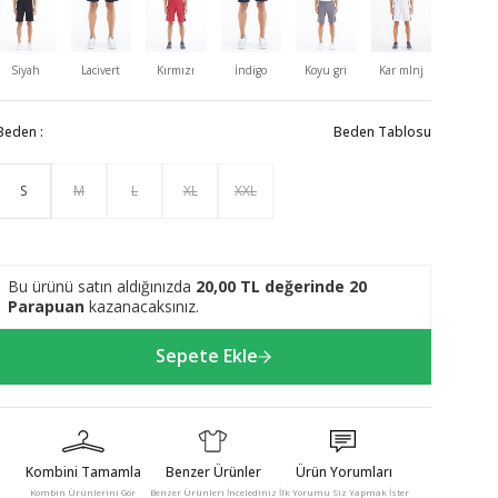
Siyah
Lacivert
Kırmızı
İndigo
Koyu gri
Kar mlnj
Gb melan
Beden :
Beden Tablosu
S
M
L
XL
XXL
Bu ürünü satın aldığınızda
20,00
TL değerinde
20
Parapuan
kazanacaksınız.
Sepete Ekle
Kombini Tamamla
Benzer Ürünler
Ürün Yorumları
Kombin Ürünlerini Gör
Benzer Ürünleri İncelediniz
İlk Yorumu Siz Yapmak İster