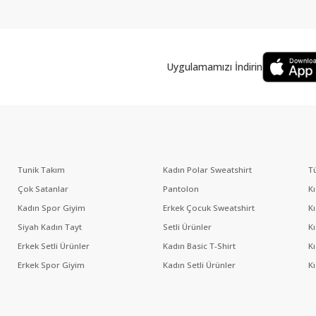
Uygulamamızı İndirin
Tunik Takım
Kadın Polar Sweatshirt
T
Çok Satanlar
Pantolon
K
Kadın Spor Giyim
Erkek Çocuk Sweatshirt
K
Siyah Kadın Tayt
Setli Ürünler
K
Erkek Setli Ürünler
Kadın Basic T-Shirt
K
Erkek Spor Giyim
Kadın Setli Ürünler
K