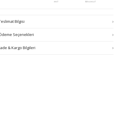
mi?
Misiniz?
Teslimat Bilgisi
Ödeme Seçenekleri
İade & Kargo Bilgileri