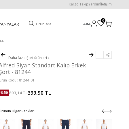
Kargo Takip
Yardım
İletişim
0
ARA
PANYALAR
244
Daha fazla
Şort
ürünleri
Alfred Siyah Standart Kalıp Erkek
Şort - 81244
Ürün Kodu :
81244_01
399,90
TL
803,14
TL
%
50
Ürünün Diğer Renkleri