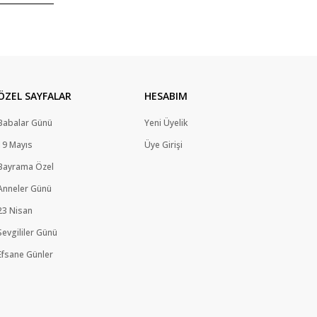
ÖZEL SAYFALAR
HESABIM
Babalar Günü
Yeni Üyelik
19 Mayıs
Üye Girişi
Bayrama Özel
Anneler Günü
23 Nisan
Sevgililer Günü
Efsane Günler