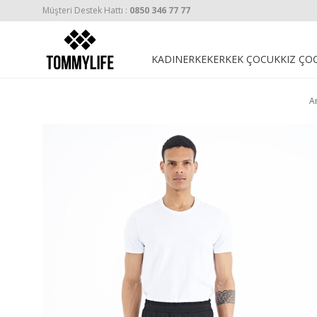
Müşteri Destek Hattı :
0850 346 77 77
KADIN
ERKEK
ERKEK ÇOCUK
KIZ ÇO
A