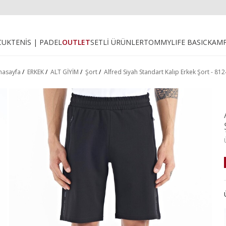
CUK
TENİS | PADEL
OUTLET
SETLİ ÜRÜNLER
TOMMYLIFE BASIC
KAM
nasayfa
/
ERKEK
/
ALT GİYİM
/
Şort
/
Alfred Siyah Standart Kalıp Erkek Şort - 81