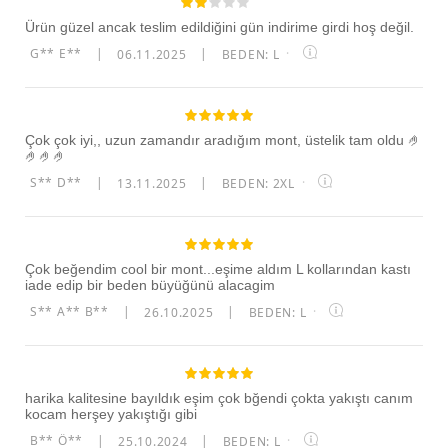
Ürün güzel ancak teslim edildiğini gün indirime girdi hoş değil.
G** E**
|
06.11.2025
|
BEDEN: L
·
Çok çok iyi,, uzun zamandır aradığım mont, üstelik tam oldu 🤌
🤌🤌🤌
S** D**
|
13.11.2025
|
BEDEN: 2XL
·
Çok beğendim cool bir mont...eşime aldım L kollarından kastı
iade edip bir beden büyüğünü alacagim
S** A** B**
|
26.10.2025
|
BEDEN: L
·
harika kalitesine bayıldık eşim çok bğendi çokta yakıştı canım
kocam herşey yakıştığı gibi
B** Ö**
|
25.10.2024
|
BEDEN: L
·