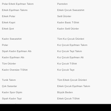
Polar Erkek Eşofman Takım
Pantolon
Erkek Eşofman Takımı
Erkek Çocuk Sweatshirt
Erkek Polar
Setli Ürünler
Erkek Kapri
Kadın Basic T-Shirt
Erkek Şort
Kadın Setli Ürünler
Kadın Sweatshirt
Tüm Kız Çocuk Ürünleri
Polar
Kız Çocuk Eşofman Takım
Siyah Kadın Eşofman Altı
Kız Çocuk Tayt Takım
Kadın Eşofman Altı
Kız Çocuk Eşofman Alt
Tüm Ürünler
Kız Çocuk T-Shirt
Kadın Oversize T-Shirt
Kız Çocuk Tayt
Tunik Takım
Tüm Erkek Çocuk Ürünleri
Çok Satanlar
Erkek Çocuk Eşofman Takım
Kadın Spor Giyim
Büyük Beden
Siyah Kadın Tayt
Erkek Çocuk T-Shirt
Erkek Setli Ürünler
Erkek Spor Giyim