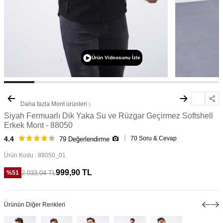
Ürün Videosunu İzle
Daha fazla
Mont
ürünleri
Siyah Fermuarlı Dik Yaka Su ve Rüzgar Geçirmez Softshell
Erkek Mont - 88050
70 Soru & Cevap
4.4
79 Değerlendirme
Ürün Kodu :
88050_01
999,90
TL
2.033,04
TL
%
51
Ürünün Diğer Renkleri