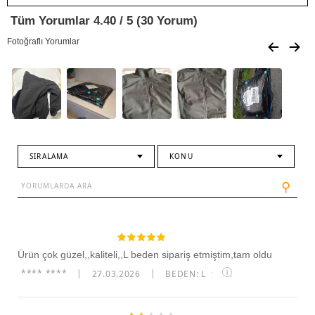
Tüm Yorumlar 4.40 / 5 (30 Yorum)
Fotoğraflı Yorumlar
SIRALAMA
KONU
⚲
Ürün çok güzel,,kaliteli,,L beden sipariş etmiştim,tam oldu
**** ****
|
27.03.2026
|
BEDEN: L
·