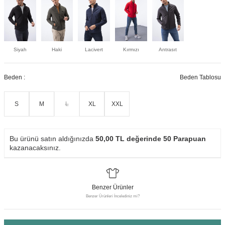
Siyah
Haki
Lacivert
Kırmızı
Antrasıt
Beden :
Beden Tablosu
S
M
L
XL
XXL
Bu ürünü satın aldığınızda
50,00
TL değerinde
50
Parapuan
kazanacaksınız.
Benzer Ürünler
Benzer Ürünleri İncelediniz mi?