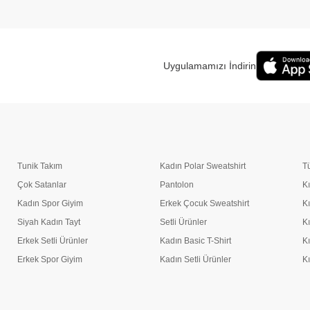
Uygulamamızı İndirin
Tunik Takım
Kadın Polar Sweatshirt
T
Çok Satanlar
Pantolon
K
Kadın Spor Giyim
Erkek Çocuk Sweatshirt
K
Siyah Kadın Tayt
Setli Ürünler
K
Erkek Setli Ürünler
Kadın Basic T-Shirt
K
Erkek Spor Giyim
Kadın Setli Ürünler
K