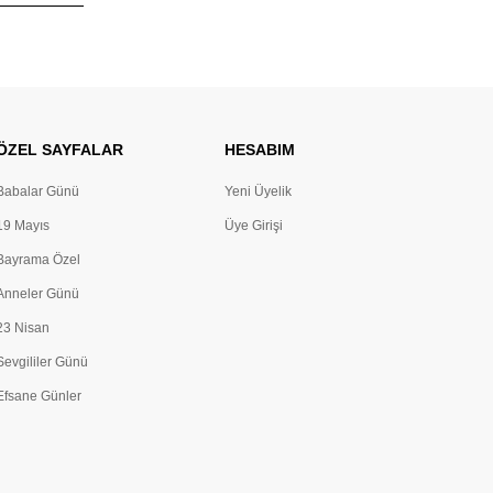
ÖZEL SAYFALAR
HESABIM
Babalar Günü
Yeni Üyelik
19 Mayıs
Üye Girişi
Bayrama Özel
Anneler Günü
23 Nisan
Sevgililer Günü
Efsane Günler