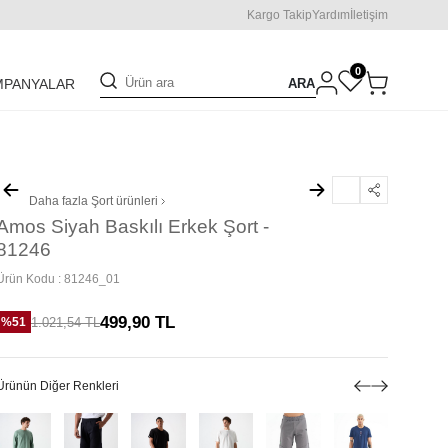
Kargo Takip
Yardım
İletişim
0
ARA
MPANYALAR
Daha fazla
Şort
ürünleri
Amos Siyah Baskılı Erkek Şort -
81246
Ürün Kodu :
81246_01
499,90
TL
1.021,54
TL
%
51
Ürünün Diğer Renkleri