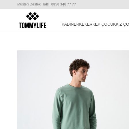
Müşteri Destek Hattı :
0850 346 77 77
KADIN
ERKEK
ERKEK ÇOCUK
KIZ Ç