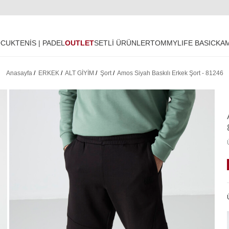
OCUK
TENİS | PADEL
OUTLET
SETLİ ÜRÜNLER
TOMMYLIFE BASIC
KA
Anasayfa
/
ERKEK
/
ALT GİYİM
/
Şort
/
Amos Siyah Baskılı Erkek Şort - 81246