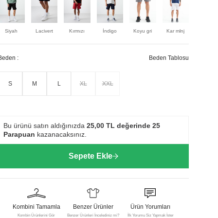
Siyah
Lacivert
Kırmızı
İndigo
Koyu gri
Kar mlnj
Gb melan
Beden :
Beden Tablosu
S
M
L
XL
XXL
Bu ürünü satın aldığınızda
25,00
TL değerinde
25
Parapuan
kazanacaksınız.
Sepete Ekle
Kombini Tamamla
Benzer Ürünler
Ürün Yorumları
Kombin Ürünlerini Gör
Benzer Ürünleri İncelediniz mi?
İlk Yorumu Siz Yapmak İster