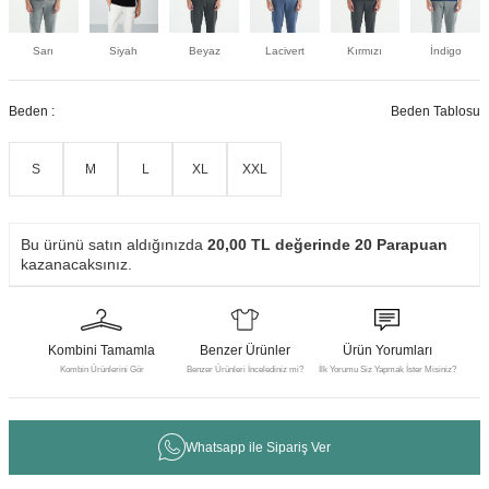
Sarı
Siyah
Beyaz
Lacivert
Kırmızı
İndigo
Beden :
Beden Tablosu
S
M
L
XL
XXL
Bu ürünü satın aldığınızda
20,00
TL değerinde
20
Parapuan
kazanacaksınız.
Kombini Tamamla
Benzer Ürünler
Ürün Yorumları
Kombin Ürünlerini Gör
Benzer Ürünleri İncelediniz mi?
İlk Yorumu Siz Yapmak İster Misiniz?
Whatsapp ile Sipariş Ver