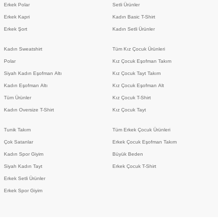
Erkek Polar
Setli Ürünler
Erkek Kapri
Kadın Basic T-Shirt
Erkek Şort
Kadın Setli Ürünler
Kadın Sweatshirt
Tüm Kız Çocuk Ürünleri
Polar
Kız Çocuk Eşofman Takım
Siyah Kadın Eşofman Altı
Kız Çocuk Tayt Takım
Kadın Eşofman Altı
Kız Çocuk Eşofman Alt
Tüm Ürünler
Kız Çocuk T-Shirt
Kadın Oversize T-Shirt
Kız Çocuk Tayt
Tunik Takım
Tüm Erkek Çocuk Ürünleri
Çok Satanlar
Erkek Çocuk Eşofman Takım
Kadın Spor Giyim
Büyük Beden
Siyah Kadın Tayt
Erkek Çocuk T-Shirt
Erkek Setli Ürünler
Erkek Spor Giyim