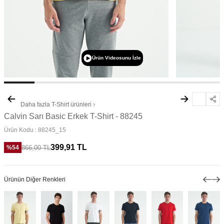
Ürün Videosunu İzle
Daha fazla
T-Shirt
ürünleri
Calvin Sarı Basic Erkek T-Shirt - 88245
Ürün Kodu :
88245_15
399,91
TL
866,00
TL
%
54
Ürünün Diğer Renkleri