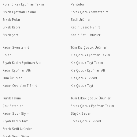
Polar Erkek Eşofman Takım
Pantolon
Erkek Eşofman Takımı
Erkek Çocuk Sweatshirt
Erkek Polar
Setli Ürünler
Erkek Kapri
Kadın Basic T-Shirt
Erkek Şort
Kadın Setli Ürünler
Kadın Sweatshirt
Tüm Kız Çocuk Ürünleri
Polar
Kız Çocuk Eşofman Takım
Siyah Kadın Eşofman Altı
Kız Çocuk Tayt Takım
Kadın Eşofman Altı
Kız Çocuk Eşofman Alt
Tüm Ürünler
Kız Çocuk T-Shirt
Kadın Oversize T-Shirt
Kız Çocuk Tayt
Tunik Takım
Tüm Erkek Çocuk Ürünleri
Çok Satanlar
Erkek Çocuk Eşofman Takım
Kadın Spor Giyim
Büyük Beden
Siyah Kadın Tayt
Erkek Çocuk T-Shirt
Erkek Setli Ürünler
Erkek Spor Giyim