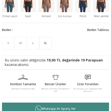
Orman yeşili
Siyah
Antrasıt
Gül kurusu
Petrol
Neon pembe
Beden :
Beden Tablosu
S
M
L
XL
Bu ürünü satın aldığınızda
19,00
TL değerinde
19
Parapuan
kazanacaksınız.
Kombini Tamamla
Benzer Ürünler
Ürün Yorumları
Kombin Ürünlerini Gör
Benzer Ürünleri İncelediniz
İlk Yorumu Siz Yapmak İster
mi?
Misiniz?
Whatsapp ile Sipariş Ver