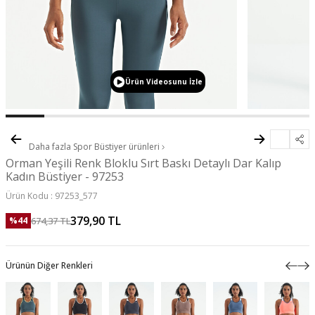
Ürün Videosunu İzle
Daha fazla
Spor Büstiyer
ürünleri
Orman Yeşili Renk Bloklu Sırt Baskı Detaylı Dar Kalıp
Kadın Büstiyer - 97253
Ürün Kodu :
97253_577
379,90
TL
674,37
TL
%
44
Ürünün Diğer Renkleri