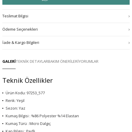
Teslimat Bilgisi
Ödeme Seçenekleri
İade & Kargo Bilgileri
GALERİ
TEKNİK DETAYLAR
BAKIM ÖNERİLERİ
YORUMLAR
Teknik Özellikler
Ürün Kodu: 97253_577
Renk: Yeşil
Sezon: Yaz
Kumaş Bilgisi : %86 Polyester %14 Elastan
Kumaş Türü : Micro Dalgıç
Kap Bilgisi : Pedli