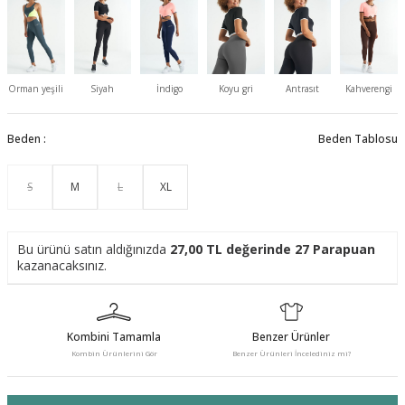
Orman yeşili
Siyah
İndigo
Koyu gri
Antrasıt
Kahverengi
Beden :
Beden Tablosu
S
M
L
XL
Bu ürünü satın aldığınızda
27,00
TL değerinde
27
Parapuan
kazanacaksınız.
Kombini Tamamla
Benzer Ürünler
Kombin Ürünlerini Gör
Benzer Ürünleri İncelediniz mi?