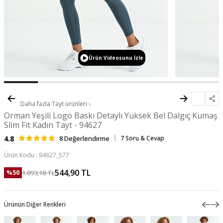
Ürün Videosunu İzle
Daha fazla
Tayt
ürünleri
Orman Yeşili Logo Baskı Detaylı Yüksek Bel Dalgıç Kumaş
Slim Fit Kadın Tayt - 94627
4.8
8 Değerlendirme
7 Soru & Cevap
Ürün Kodu :
94627_577
544,90
TL
1.093,18
TL
%
50
Ürünün Diğer Renkleri