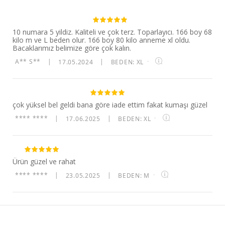
10 numara 5 yildiz. Kaliteli ve çok terz. Toparlayıcı. 166 boy 68
kilo m ve L beden olur. 166 boy 80 kilo anneme xl oldu.
Bacaklarımız belimize göre çok kalın.
A** S**
|
17.05.2024
|
BEDEN: XL
·
çok yüksel bel geldi bana göre iade ettim fakat kumaşı güzel
**** ****
|
17.06.2025
|
BEDEN: XL
·
Ürün güzel ve rahat
**** ****
|
23.05.2025
|
BEDEN: M
·