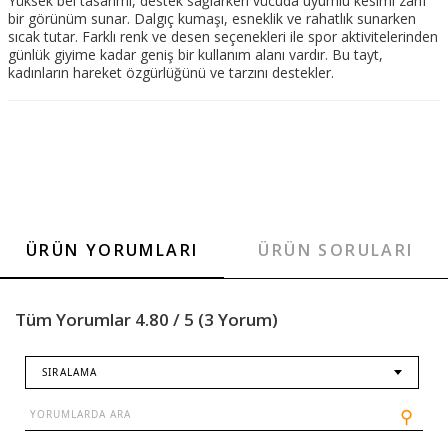
Yüksek bel tasarımı, destek sağlarken vücuda uyumlu kesimi zarif
bir görünüm sunar. Dalgıç kumaşı, esneklik ve rahatlık sunarken
sıcak tutar. Farklı renk ve desen seçenekleri ile spor aktivitelerinden
günlük giyime kadar geniş bir kullanım alanı vardır. Bu tayt,
kadınların hareket özgürlüğünü ve tarzını destekler.
ÜRÜN YORUMLARI
ÜRÜN SORULARI
Tüm Yorumlar 4.80 / 5 (3 Yorum)
SIRALAMA
⚲