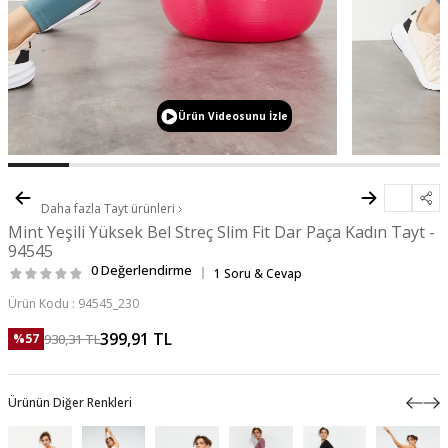
Ürün Videosunu İzle
Daha fazla
Tayt
ürünleri
Mint Yeşili Yüksek Bel Streç Slim Fit Dar Paça Kadın Tayt -
94545
0 Değerlendirme
1 Soru & Cevap
Ürün Kodu :
94545_230
399,91
TL
930,31
TL
%
57
Ürünün Diğer Renkleri