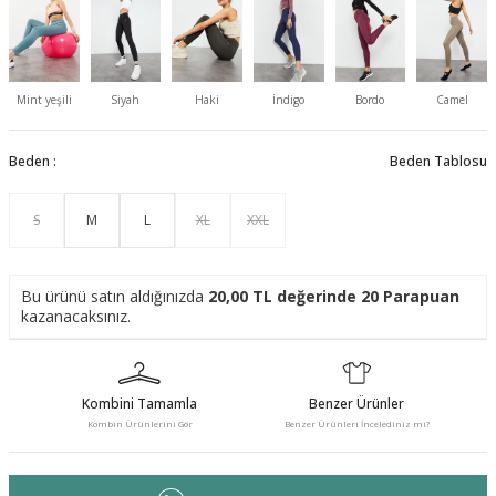
Mint yeşili
Siyah
Haki
İndigo
Bordo
Camel
Beden :
Beden Tablosu
S
M
L
XL
XXL
Bu ürünü satın aldığınızda
20,00
TL değerinde
20
Parapuan
kazanacaksınız.
Kombini Tamamla
Benzer Ürünler
Kombin Ürünlerini Gör
Benzer Ürünleri İncelediniz mi?