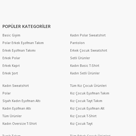
POPÜLER KATEGORİLER
Basic Giyim
Kadın Polar Sweatshirt
Polar Erkek Eşofman Takım
Pantolon
Erkek Eşofman Takımı
Erkek Çocuk Sweatshirt
Erkek Polar
Setli Ürünler
Erkek Kapri
Kadın Basic T-Shirt
Erkek Şort
Kadın Setli Ürünler
Kadın Sweatshirt
Tüm Kız Çocuk Ürünleri
Polar
Kız Çocuk Eşofman Takım
Siyah Kadın Eşofman Altı
Kız Çocuk Tayt Takım
Kadın Eşofman Altı
Kız Çocuk Eşofman Alt
Tüm Ürünler
Kız Çocuk T-Shirt
Kadın Oversize T-Shirt
Kız Çocuk Tayt
Tunik Takım
Tüm Erkek Çocuk Ürünleri