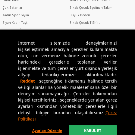
Çok Satanlar
Erkek Çocuk Eşofman Takım
Kadın Spor Giyim
Büyük Beden
Siyah Kadın Tayt
Erkek Çocuk T-Shirt
Erkek Setli Ürünler
Erkek Spor Giyim
İnternet sitemizde deneyimlerinizi
kişiselleştirmek amacıyla çerezler kullanılmakta
olup, izin vermeniz halinde zorunlu çerezler
Sosyal Medya
haricindeki çerezlerle toplanan veriler
işlenmekte ve tüm çerezler yurt dışında yerleşik
altyapı tedarikçilerimize aktarılmaktadır.
Reddet
seçeneğine tıklamanız halinde tercih
Uygulamamızı İndirin
ve ilgi alanlarına yönelik maalesef sana özel bir
deneyim sunamayacağız. Çerezler bakımından
kişisel tercihlerinizi, seçeneklerde yer alan çerez
ayarları kısmından yönetebilir, çerezlerle ilgili
detaylı bilgiye buradan ulaşabilirsiniz
Çerez
Copyright © 2024
Tommylife.com.tr
tüm hakları saklıdır.
Politikası
T-Soft
alt yapısı ile geliştirilmiştir.
Ayarları Düzenle
KABUL ET