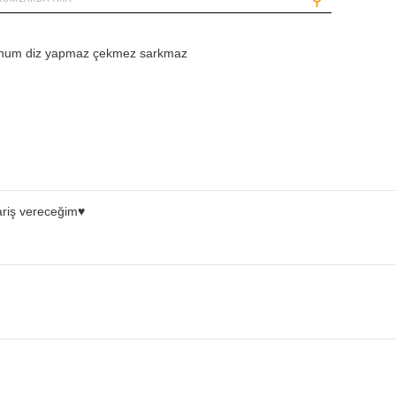
⚲
nunum diz yapmaz çekmez sarkmaz
riş vereceğim♥️