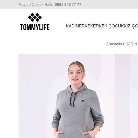
Müşteri Destek Hattı :
0850 346 77 77
KADIN
ERKEK
ERKEK ÇOCUK
KIZ Ç
Anasayfa
/
KADIN