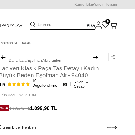
Kargo Takip
Yardım
İletişim
0
ARA
MPANYALAR
Eşofman Alt - 94040
Daha fazla
Eşofman Altı
ürünleri
Lacivert Klasik Paça Taş Detaylı Kadın
Büyük Beden Eşofman Alt - 94040
10
5 Soru &
4.9
Değerlendirme
Cevap
Ürün Kodu :
94040_04
1.099,90
TL
1.675,72
TL
%
34
Ürünün Diğer Renkleri