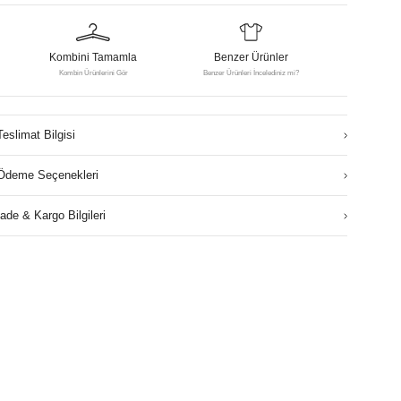
Kombini Tamamla
Benzer Ürünler
Kombin Ürünlerini Gör
Benzer Ürünleri İncelediniz mi?
Teslimat Bilgisi
Ödeme Seçenekleri
İade & Kargo Bilgileri