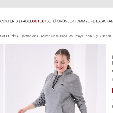
OCUK
TENİS | PADEL
OUTLET
SETLİ ÜRÜNLER
TOMMYLIFE BASIC
KA
/
ALT GİYİM
/
Eşofman Altı
/
Lacivert Klasik Paça Taş Detaylı Kadın Büyük Beden 