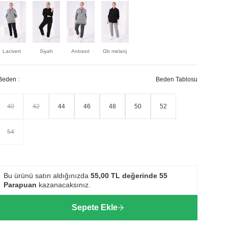
Lacivert
Siyah
Antrasıt
Gb melanj
Beden :
Beden Tablosu
40
42
44
46
48
50
52
54
Bu ürünü satın aldığınızda
55,00
TL değerinde
55
Parapuan
kazanacaksınız.
Sepete Ekle