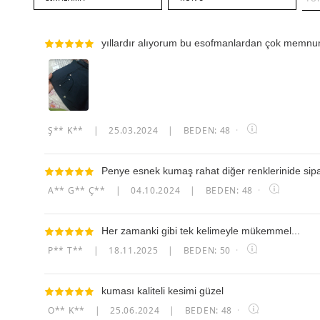
yıllardır alıyorum bu esofmanlardan çok mem
Ş** K**
|
25.03.2024
|
BEDEN: 48
·
Penye esnek kumaş rahat diğer renklerinide sipa
A** G** Ç**
|
04.10.2024
|
BEDEN: 48
·
Her zamanki gibi tek kelimeyle mükemmel...
P** T**
|
18.11.2025
|
BEDEN: 50
·
kuması kaliteli kesimi güzel
O** K**
|
25.06.2024
|
BEDEN: 48
·