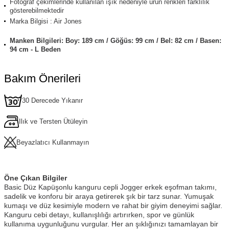
Fotoğraf çekimlerinde kullanılan ışık nedeniyle ürün renkleri farklılık
gösterebilmektedir
Marka Bilgisi : Air Jones
Manken Bilgileri: Boy: 189 cm / Göğüs: 99 cm / Bel: 82 cm / Basen:
94 cm - L Beden
Bakım Önerileri
30 Derecede Yıkanır
Ilık ve Tersten Ütüleyin
Beyazlatıcı Kullanmayın
Öne Çıkan Bilgiler
Basic Düz Kapüşonlu kanguru cepli Jogger erkek eşofman takımı,
sadelik ve konforu bir araya getirerek şık bir tarz sunar. Yumuşak
kumaşı ve düz kesimiyle modern ve rahat bir giyim deneyimi sağlar.
Kanguru cebi detayı, kullanışlılığı artırırken, spor ve günlük
kullanıma uygunluğunu vurgular. Her an şıklığınızı tamamlayan bir