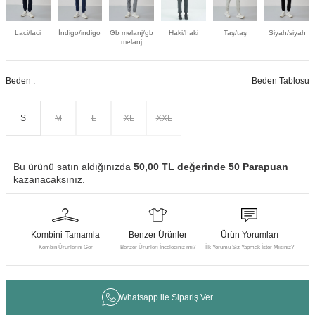
Laci/laci
İndigo/indigo
Gb melanj/gb
Haki/haki
Taş/taş
Siyah/siyah
melanj
Beden :
Beden Tablosu
S
M
L
XL
XXL
Bu ürünü satın aldığınızda
50,00
TL değerinde
50
Parapuan
kazanacaksınız.
Kombini Tamamla
Benzer Ürünler
Ürün Yorumları
Kombin Ürünlerini Gör
Benzer Ürünleri İncelediniz mi?
İlk Yorumu Siz Yapmak İster Misiniz?
Whatsapp ile Sipariş Ver