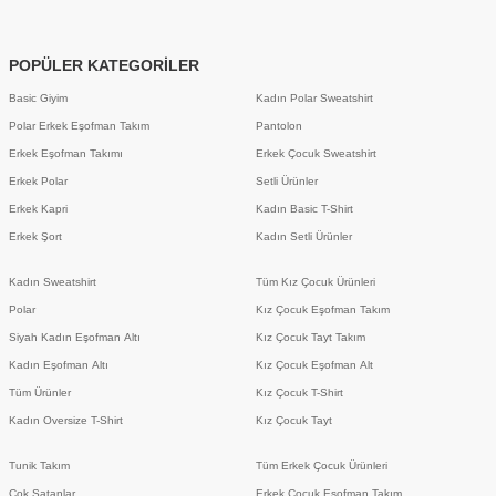
POPÜLER KATEGORİLER
Basic Giyim
Kadın Polar Sweatshirt
Polar Erkek Eşofman Takım
Pantolon
Erkek Eşofman Takımı
Erkek Çocuk Sweatshirt
Erkek Polar
Setli Ürünler
Erkek Kapri
Kadın Basic T-Shirt
Erkek Şort
Kadın Setli Ürünler
Kadın Sweatshirt
Tüm Kız Çocuk Ürünleri
Polar
Kız Çocuk Eşofman Takım
Siyah Kadın Eşofman Altı
Kız Çocuk Tayt Takım
Kadın Eşofman Altı
Kız Çocuk Eşofman Alt
Tüm Ürünler
Kız Çocuk T-Shirt
Kadın Oversize T-Shirt
Kız Çocuk Tayt
Tunik Takım
Tüm Erkek Çocuk Ürünleri
Çok Satanlar
Erkek Çocuk Eşofman Takım