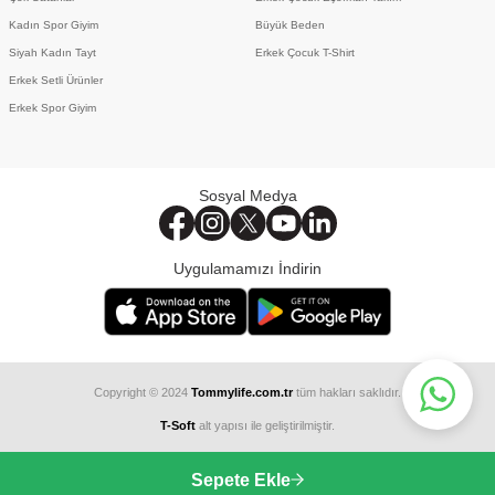
Kadın Spor Giyim
Büyük Beden
Siyah Kadın Tayt
Erkek Çocuk T-Shirt
Erkek Setli Ürünler
Erkek Spor Giyim
Sosyal Medya
Uygulamamızı İndirin
Copyright © 2024
Tommylife.com.tr
tüm hakları saklıdır.
T-Soft
alt yapısı ile geliştirilmiştir.
Sepete Ekle