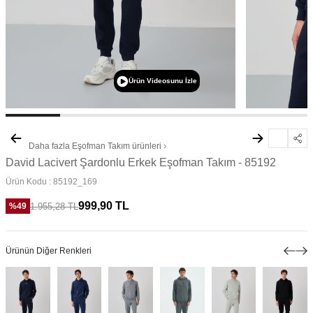
Ürün Videosunu İzle
Daha fazla
Eşofman Takım
ürünleri
David Lacivert Şardonlu Erkek Eşofman Takım - 85192
Ürün Kodu :
85192_169
999,90
TL
1.955,28
TL
%
49
Ürünün Diğer Renkleri