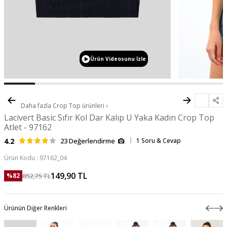
Ürün Videosunu İzle
Daha fazla
Crop Top
ürünleri
Lacivert Basic Sıfır Kol Dar Kalıp U Yaka Kadın Crop Top
Atlet - 97162
4.2
23 Değerlendirme
1 Soru & Cevap
Ürün Kodu :
97162_04
149,90
TL
852,75
TL
%
82
Ürünün Diğer Renkleri