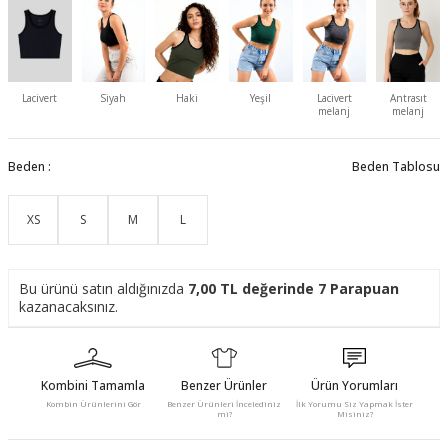
Lacivert
Siyah
Haki
Yeşil
Lacivert
Antrasıt
melanj
melanj
Beden :
Beden Tablosu
XS
S
M
L
Bu ürünü satın aldığınızda
7,00
TL değerinde
7
Parapuan
kazanacaksınız.
Kombini Tamamla
Benzer Ürünler
Ürün Yorumları
Kombin Ürünlerini Gör
Benzer Ürünleri İncelediniz
İlk Yorumu Siz Yapmak İster
mi?
Misiniz?