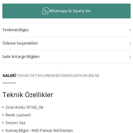
Whatsapp ile Sipariş Ver
Teslimat Bilgisi
Ödeme Seçenekleri
İade & Kargo Bilgileri
GALERİ
TEKNİK DETAYLAR
BAKIM ÖNERİLERİ
YORUMLAR
Teknik Özellikler
Ürün Kodu: 97162_04
Renk: Lacivert
Sezon: Yaz
Kumaş Bilgisi : %92 Pamuk %8 Elastan