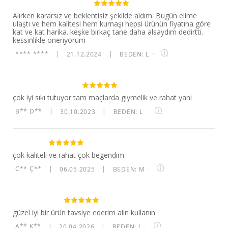
Alırken kararsız ve beklentisiz şekilde aldım. Bugün elime
ulaştı ve hem kalitesi hem kumaşı hepsi ürünün fiyatına göre
kat ve kat harika. keşke birkaç tane daha alsaydım dedirtti.
kessinlikle öneriyorum
**** ****
|
21.12.2024
|
BEDEN: L
·
çok iyi sıkı tutuyor tam maçlarda giymelik ve rahat yani
B** D**
|
30.10.2023
|
BEDEN: L
·
çok kaliteli ve rahat çok begendim
C** Ç**
|
06.05.2025
|
BEDEN: M
·
güzel iyi bir ürün tavsiye ederim alın kullanın
A** K**
|
20.04.2026
|
BEDEN: L
·