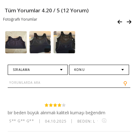
Tüm Yorumlar 4.20 / 5 (12 Yorum)
Fotoğraflı Yorumlar
SIRALAMA
KONU
⚲
bir beden büyük alınmalı kaliteli kumaşı beğendim
S** G** G**
|
04.10.2025
|
BEDEN: L
·