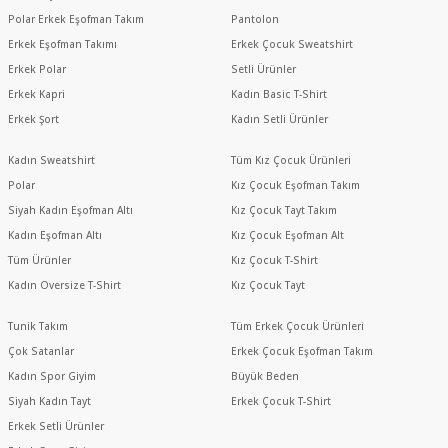
Polar Erkek Eşofman Takım
Pantolon
Erkek Eşofman Takımı
Erkek Çocuk Sweatshirt
Erkek Polar
Setli Ürünler
Erkek Kapri
Kadın Basic T-Shirt
Erkek Şort
Kadın Setli Ürünler
Kadın Sweatshirt
Tüm Kız Çocuk Ürünleri
Polar
Kız Çocuk Eşofman Takım
Siyah Kadın Eşofman Altı
Kız Çocuk Tayt Takım
Kadın Eşofman Altı
Kız Çocuk Eşofman Alt
Tüm Ürünler
Kız Çocuk T-Shirt
Kadın Oversize T-Shirt
Kız Çocuk Tayt
Tunik Takım
Tüm Erkek Çocuk Ürünleri
Çok Satanlar
Erkek Çocuk Eşofman Takım
Kadın Spor Giyim
Büyük Beden
Siyah Kadın Tayt
Erkek Çocuk T-Shirt
Erkek Setli Ürünler