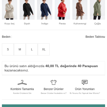
Koyu bej
Siyah
İndigo
Fiesta
Kahverengi
Çağla
Beden :
Beden Tablosu
S
M
L
XL
Bu ürünü satın aldığınızda
40,00
TL değerinde
40
Parapuan
kazanacaksınız.
Kombini Tamamla
Benzer Ürünler
Ürün Yorumları
Kombin Ürünlerini Gör
Benzer Ürünleri İncelediniz mi?
İlk Yorumu Siz Yapmak İster Misiniz?