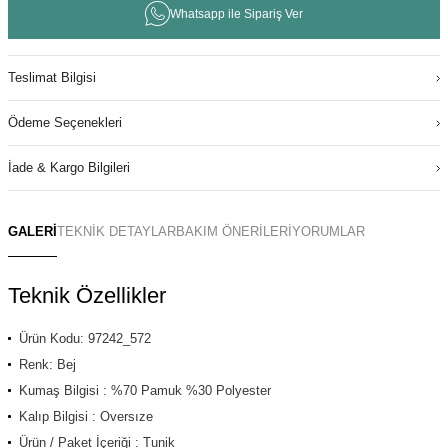
Whatsapp ile Sipariş Ver
Teslimat Bilgisi
Ödeme Seçenekleri
İade & Kargo Bilgileri
GALERİ
TEKNİK DETAYLAR
BAKIM ÖNERİLERİ
YORUMLAR
Teknik Özellikler
Ürün Kodu: 97242_572
Renk: Bej
Kumaş Bilgisi : %70 Pamuk %30 Polyester
Kalıp Bilgisi : Oversıze
Ürün / Paket İçeriği : Tunik