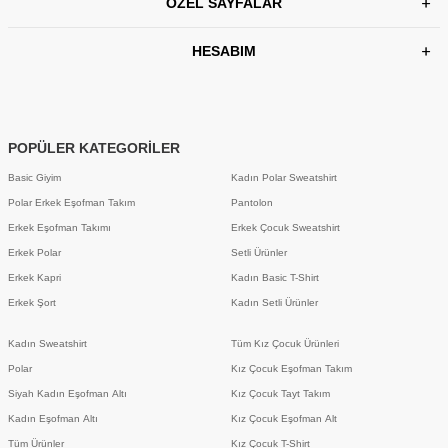
ÖZEL SAYFALAR
HESABIM
POPÜLER KATEGORİLER
Basic Giyim
Kadın Polar Sweatshirt
Polar Erkek Eşofman Takım
Pantolon
Erkek Eşofman Takımı
Erkek Çocuk Sweatshirt
Erkek Polar
Setli Ürünler
Erkek Kapri
Kadın Basic T-Shirt
Erkek Şort
Kadın Setli Ürünler
Kadın Sweatshirt
Tüm Kız Çocuk Ürünleri
Polar
Kız Çocuk Eşofman Takım
Siyah Kadın Eşofman Altı
Kız Çocuk Tayt Takım
Kadın Eşofman Altı
Kız Çocuk Eşofman Alt
Tüm Ürünler
Kız Çocuk T-Shirt