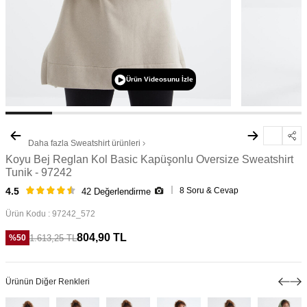
Ürün Videosunu İzle
Daha fazla
Sweatshirt
ürünleri
Koyu Bej Reglan Kol Basic Kapüşonlu Oversize Sweatshirt
Tunik - 97242
8 Soru & Cevap
4.5
42 Değerlendirme
Ürün Kodu :
97242_572
804,90
TL
1.613,25
TL
%
50
Ürünün Diğer Renkleri