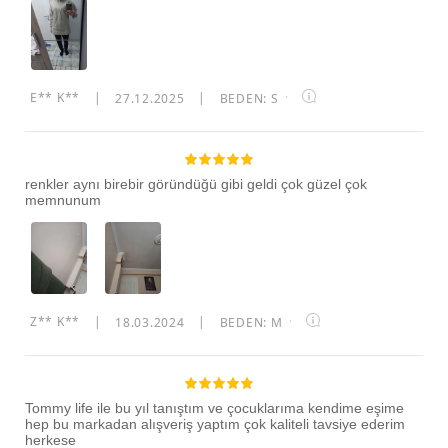
E** K**
|
27.12.2025
|
BEDEN: S
·
renkler aynı birebir göründüğü gibi geldi çok güzel çok
memnunum
Z** K**
|
18.03.2024
|
BEDEN: M
·
Tommy life ile bu yıl tanıştım ve çocuklarıma kendime eşime
hep bu markadan alışveriş yaptım çok kaliteli tavsiye ederim
herkese