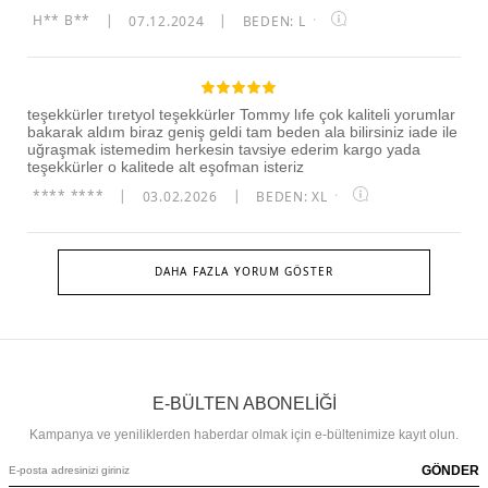
H** B**
|
07.12.2024
|
BEDEN: L
·
teşekkürler tıretyol teşekkürler Tommy lıfe çok kaliteli yorumlar
bakarak aldım biraz geniş geldi tam beden ala bilirsiniz iade ile
uğraşmak istemedim herkesin tavsiye ederim kargo yada
teşekkürler o kalitede alt eşofman isteriz
**** ****
|
03.02.2026
|
BEDEN: XL
·
DAHA FAZLA YORUM GÖSTER
E-BÜLTEN ABONELİĞİ
Kampanya ve yeniliklerden haberdar olmak için e-bültenimize kayıt olun.
GÖNDER