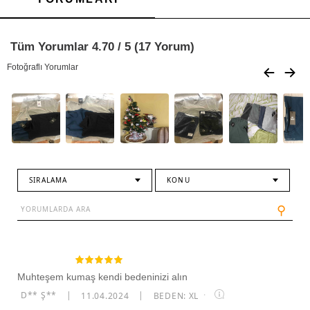
Tüm Yorumlar 4.70 / 5 (17 Yorum)
Fotoğraflı Yorumlar
SIRALAMA
KONU
⚲
Muhteşem kumaş kendi bedeninizi alın
D** Ş**
|
11.04.2024
|
BEDEN: XL
·