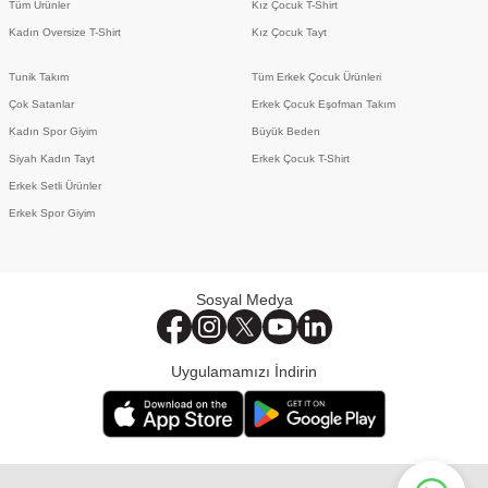
Tüm Ürünler
Kız Çocuk T-Shirt
Kadın Oversize T-Shirt
Kız Çocuk Tayt
Tunik Takım
Tüm Erkek Çocuk Ürünleri
Çok Satanlar
Erkek Çocuk Eşofman Takım
Kadın Spor Giyim
Büyük Beden
Siyah Kadın Tayt
Erkek Çocuk T-Shirt
Erkek Setli Ürünler
Erkek Spor Giyim
Sosyal Medya
Uygulamamızı İndirin