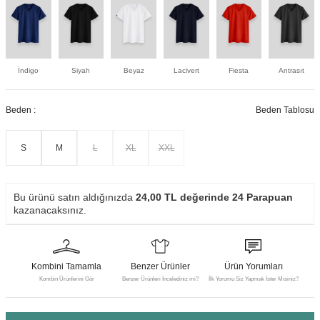
İndigo
Siyah
Beyaz
Lacivert
Fiesta
Antrasıt
Beden :
Beden Tablosu
S
M
L
XL
XXL
Bu ürünü satın aldığınızda
24,00
TL değerinde
24
Parapuan
kazanacaksınız.
Kombini Tamamla
Benzer Ürünler
Ürün Yorumları
Kombin Ürünlerini Gör
Benzer Ürünleri İncelediniz mi?
İlk Yorumu Siz Yapmak İster Misiniz?