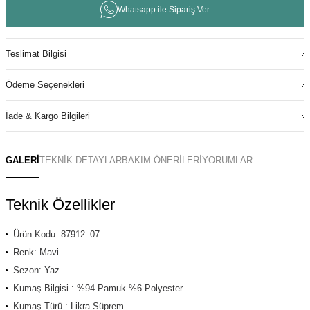
Whatsapp ile Sipariş Ver
Teslimat Bilgisi
Ödeme Seçenekleri
İade & Kargo Bilgileri
GALERİ
TEKNİK DETAYLAR
BAKIM ÖNERİLERİ
YORUMLAR
Teknik Özellikler
Ürün Kodu: 87912_07
Renk: Mavi
Sezon: Yaz
Kumaş Bilgisi : %94 Pamuk %6 Polyester
Kumaş Türü : Likra Süprem