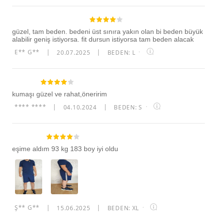
güzel, tam beden. bedeni üst sınıra yakın olan bi beden büyük
alabilir geniş istiyorsa. fit dursun istiyorsa tam beden alacak
E** G**
|
20.07.2025
|
BEDEN: L
·
kumaşı güzel ve rahat,öneririm
**** ****
|
04.10.2024
|
BEDEN: S
·
eşime aldım 93 kg 183 boy iyi oldu
Ş** G**
|
15.06.2025
|
BEDEN: XL
·