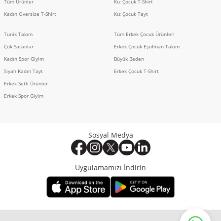
Tüm Ürünler
Kız Çocuk T-Shirt
Kadın Oversize T-Shirt
Kız Çocuk Tayt
Tunik Takım
Tüm Erkek Çocuk Ürünleri
Çok Satanlar
Erkek Çocuk Eşofman Takım
Kadın Spor Giyim
Büyük Beden
Siyah Kadın Tayt
Erkek Çocuk T-Shirt
Erkek Setli Ürünler
Erkek Spor Giyim
Sosyal Medya
Uygulamamızı İndirin