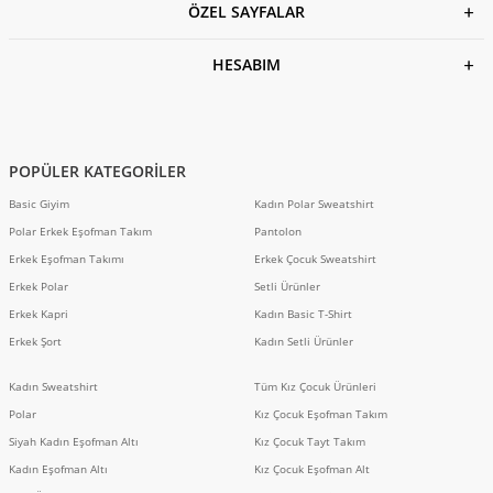
ÖZEL SAYFALAR
HESABIM
POPÜLER KATEGORİLER
Basic Giyim
Kadın Polar Sweatshirt
Polar Erkek Eşofman Takım
Pantolon
Erkek Eşofman Takımı
Erkek Çocuk Sweatshirt
Erkek Polar
Setli Ürünler
Erkek Kapri
Kadın Basic T-Shirt
Erkek Şort
Kadın Setli Ürünler
Kadın Sweatshirt
Tüm Kız Çocuk Ürünleri
Polar
Kız Çocuk Eşofman Takım
Siyah Kadın Eşofman Altı
Kız Çocuk Tayt Takım
Kadın Eşofman Altı
Kız Çocuk Eşofman Alt