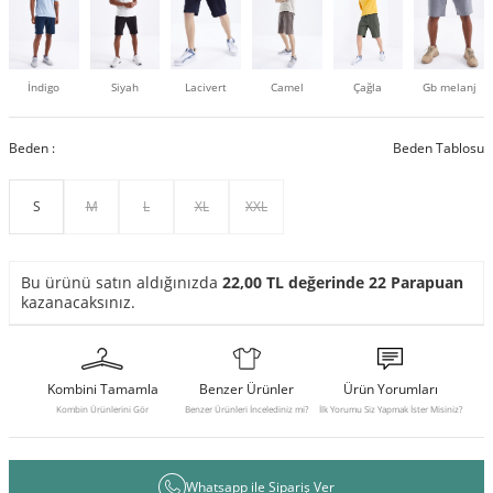
İndigo
Siyah
Lacivert
Camel
Çağla
Gb melanj
Beden :
Beden Tablosu
S
M
L
XL
XXL
Bu ürünü satın aldığınızda
22,00
TL değerinde
22
Parapuan
kazanacaksınız.
Kombini Tamamla
Benzer Ürünler
Ürün Yorumları
Kombin Ürünlerini Gör
Benzer Ürünleri İncelediniz mi?
İlk Yorumu Siz Yapmak İster Misiniz?
Whatsapp ile Sipariş Ver