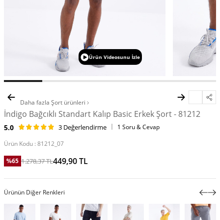
Ürün Videosunu İzle
Daha fazla
Şort
ürünleri
İndigo Bağcıklı Standart Kalıp Basic Erkek Şort - 81212
5.0
3 Değerlendirme
1 Soru & Cevap
Ürün Kodu :
81212_07
449,90
TL
1.278,37
TL
%
65
Ürünün Diğer Renkleri