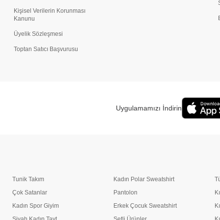
Kişisel Verilerin Korunması
Kanunu
Üyelik Sözleşmesi
Toptan Satıcı Başvurusu
Uygulamamızı İndirin
Tunik Takım
Kadın Polar Sweatshirt
T
Çok Satanlar
Pantolon
K
Kadın Spor Giyim
Erkek Çocuk Sweatshirt
K
Siyah Kadın Tayt
Setli Ürünler
K