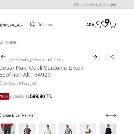
Kargo Takip
Yardım
İletişim
0
ARA
MPANYALAR
lt - 84929
Daha fazla
Eşofman Altı
ürünleri
Cesar Haki Cepli Şardonlu Erkek
Eşofman Alt - 84929
Ürün Kodu :
84929_03
599,90
TL
1.366,63
TL
%
56
Ürünün Diğer Renkleri