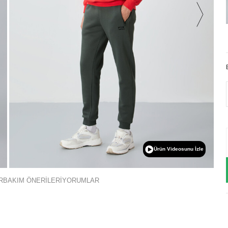
Ürün Videosunu İzle
R
BAKIM ÖNERİLERİ
YORUMLAR