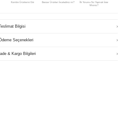
Kombin Ürünlerini Gör
Benzer Ürünleri İncelediniz mi?
İlk Yorumu Siz Yapmak İster
Misiniz?
Teslimat Bilgisi
Ödeme Seçenekleri
İade & Kargo Bilgileri