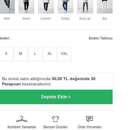
Haki
Siyah
Lacivert
İndigo
Koyu gri
Bej
Gb melan
Beden :
Beden Tablosu
S
M
L
XL
XXL
Bu ürünü satın aldığınızda
30,00
TL değerinde
30
Parapuan
kazanacaksınız.
Sepete Ekle
Kombini Tamamla
Benzer Ürünler
Ürün Yorumları