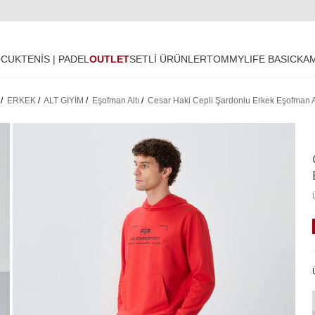
OCUK
TENİS | PADEL
OUTLET
SETLİ ÜRÜNLER
TOMMYLIFE BASIC
KA
/
ERKEK
/
ALT GİYİM
/
Eşofman Altı
/
Cesar Haki Cepli Şardonlu Erkek Eşofman A