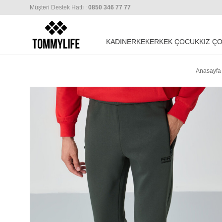
Müşteri Destek Hattı :
0850 346 77 77
KADIN
ERKEK
ERKEK ÇOCUK
KIZ Ç
Anasayfa