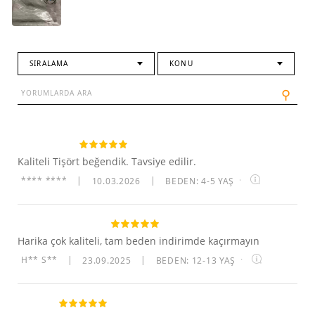
SIRALAMA
KONU
⚲
Kaliteli Tişört beğendik. Tavsiye edilir.
**** ****
|
10.03.2026
|
BEDEN: 4-5 YAŞ
·
Harika çok kaliteli, tam beden indirimde kaçırmayın
H** S**
|
23.09.2025
|
BEDEN: 12-13 YAŞ
·