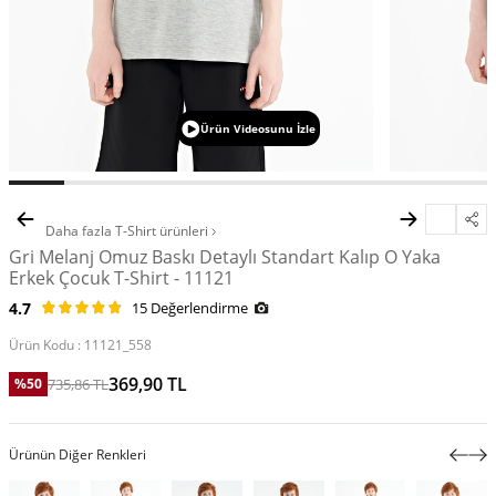
Ürün Videosunu İzle
Daha fazla
T-Shirt
ürünleri
Gri Melanj Omuz Baskı Detaylı Standart Kalıp O Yaka
Erkek Çocuk T-Shirt - 11121
4.7
15 Değerlendirme
Ürün Kodu :
11121_558
369,90
TL
735,86
TL
%
50
Ürünün Diğer Renkleri