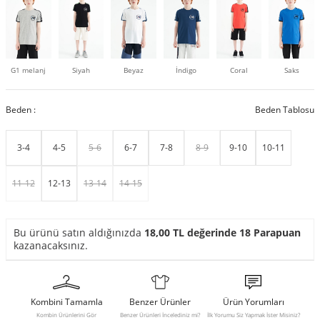
G1 melanj
Siyah
Beyaz
İndigo
Coral
Saks
Beden :
Beden Tablosu
3-4
4-5
5-6
6-7
7-8
8-9
9-10
10-11
11-12
12-13
13-14
14-15
Bu ürünü satın aldığınızda
18,00
TL değerinde
18
Parapuan
kazanacaksınız.
Kombini Tamamla
Benzer Ürünler
Ürün Yorumları
Kombin Ürünlerini Gör
Benzer Ürünleri İncelediniz mi?
İlk Yorumu Siz Yapmak İster Misiniz?