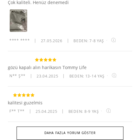
Çok kaliteli. Henüz denemedi
**** ****
|
27.05.2026
|
BEDEN: 7-8 YAŞ
·
gözü kapalı alın harikasın Tommy Life
N** Ş**
|
23.04.2025
|
BEDEN: 13-14 YAŞ
·
kalitesi guzelmis
F** T**
|
25.04.2025
|
BEDEN: 8-9 YAŞ
·
DAHA FAZLA YORUM GÖSTER