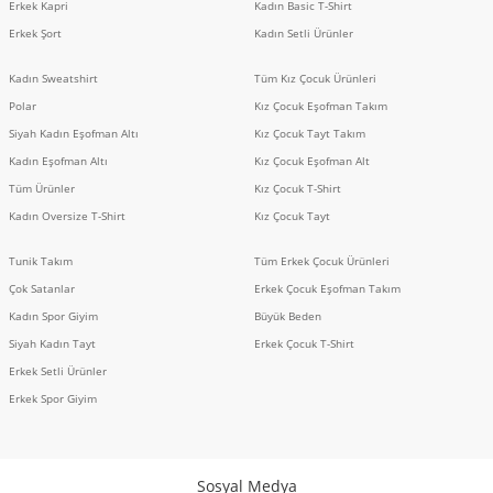
Erkek Kapri
Kadın Basic T-Shirt
Erkek Şort
Kadın Setli Ürünler
Kadın Sweatshirt
Tüm Kız Çocuk Ürünleri
Polar
Kız Çocuk Eşofman Takım
Siyah Kadın Eşofman Altı
Kız Çocuk Tayt Takım
Kadın Eşofman Altı
Kız Çocuk Eşofman Alt
Tüm Ürünler
Kız Çocuk T-Shirt
Kadın Oversize T-Shirt
Kız Çocuk Tayt
Tunik Takım
Tüm Erkek Çocuk Ürünleri
Çok Satanlar
Erkek Çocuk Eşofman Takım
Kadın Spor Giyim
Büyük Beden
Siyah Kadın Tayt
Erkek Çocuk T-Shirt
Erkek Setli Ürünler
Erkek Spor Giyim
Sosyal Medya