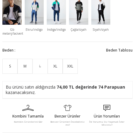
Gb
Ekru/indigo
İndigo/indigo
Çağla/siyah
Siyah/siyah
melanj/lacivert
Beden :
Beden Tablosu
S
M
L
XL
XXL
Bu ürünü satın aldığınızda
74,00
TL değerinde
74
Parapuan
kazanacaksınız.
Kombini Tamamla
Benzer Ürünler
Ürün Yorumları
Kombin Ürünlerini Gör
Benzer Ürünleri İncelediniz
İlk Yorumu Siz Yapmak İster
mi?
Misiniz?