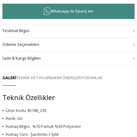
Whatsapp ile Sipariş Ver
Teslimat Bilgisi
Ödeme Seçenekleri
İade & Kargo Bilgileri
GALERİ
TEKNİK DETAYLAR
BAKIM ÖNERİLERİ
YORUMLAR
Teknik Özellikler
Ürün Kodu: 85186_293
Renk: Gri
Kumaş Bilgisi : %70 Pamuk %30 Polyester
Kumaş Türü : Şardonlu 3 İplik