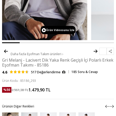
Ürün Videosunu İzle
Daha fazla
Eşofman Takım
ürünleri
Gri Melanj - Lacivert Dik Yaka Renk Geçişli İçi Polarlı Erkek
Eşofman Takımı - 85186
4.6
517 Değerlendirme
185 Soru & Cevap
Ürün Kodu :
85186_293
1.479,90
TL
2.961,38
TL
%
50
Ürünün Diğer Renkleri