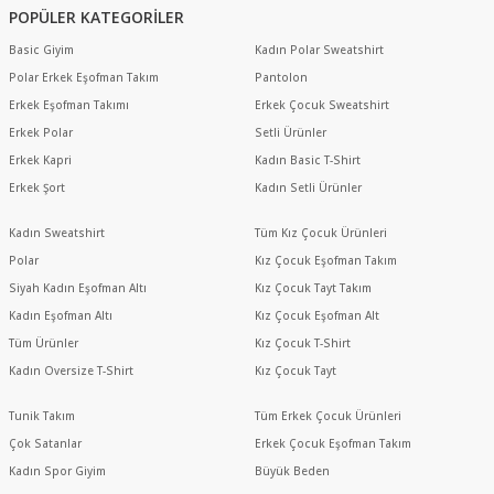
POPÜLER KATEGORİLER
Basic Giyim
Kadın Polar Sweatshirt
Polar Erkek Eşofman Takım
Pantolon
Erkek Eşofman Takımı
Erkek Çocuk Sweatshirt
Erkek Polar
Setli Ürünler
Erkek Kapri
Kadın Basic T-Shirt
Erkek Şort
Kadın Setli Ürünler
Kadın Sweatshirt
Tüm Kız Çocuk Ürünleri
Polar
Kız Çocuk Eşofman Takım
Siyah Kadın Eşofman Altı
Kız Çocuk Tayt Takım
Kadın Eşofman Altı
Kız Çocuk Eşofman Alt
Tüm Ürünler
Kız Çocuk T-Shirt
Kadın Oversize T-Shirt
Kız Çocuk Tayt
Tunik Takım
Tüm Erkek Çocuk Ürünleri
Çok Satanlar
Erkek Çocuk Eşofman Takım
Kadın Spor Giyim
Büyük Beden