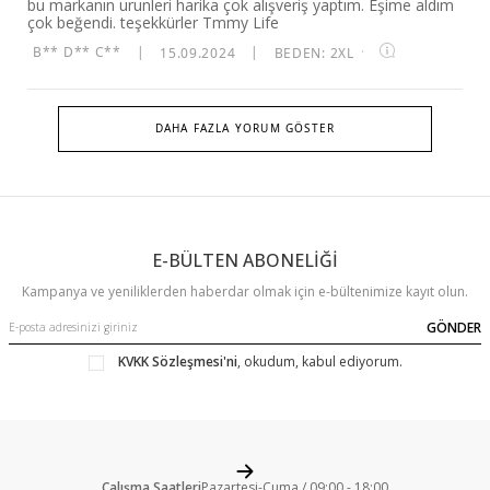
bu markanın urunleri harika çok alışveriş yaptım. Eşime aldım
çok beğendi. teşekkürler Tmmy Life
B** D** C**
|
15.09.2024
|
BEDEN: 2XL
·
DAHA FAZLA YORUM GÖSTER
E-BÜLTEN ABONELİĞİ
Kampanya ve yeniliklerden haberdar olmak için e-bültenimize kayıt olun.
GÖNDER
KVKK Sözleşmesi'ni
, okudum, kabul ediyorum.
Çalışma Saatleri
Pazartesi-Cuma / 09:00 - 18:00