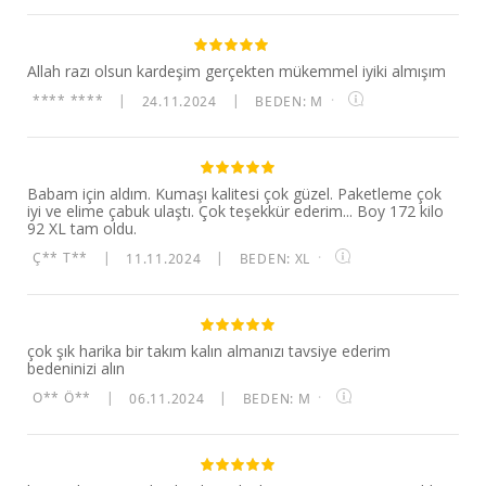
Allah razı olsun kardeşim gerçekten mükemmel iyiki almışım
**** ****
|
24.11.2024
|
BEDEN: M
·
Babam için aldım. Kumaşı kalitesi çok güzel. Paketleme çok
iyi ve elime çabuk ulaştı. Çok teşekkür ederim... Boy 172 kilo
92 XL tam oldu.
Ç** T**
|
11.11.2024
|
BEDEN: XL
·
çok şık harika bir takım kalın almanızı tavsiye ederim
bedeninizi alın
O** Ö**
|
06.11.2024
|
BEDEN: M
·