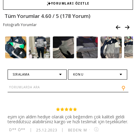
YORUMLARI ÖZETLE
Tüm Yorumlar 4.60 / 5 (178 Yorum)
Fotoğraflı Yorumlar
SIRALAMA
KONU
⚲
eşim için aldim hediye olarak çok beğendim çok kaliteli geldi
tereddütsüz alabilirsiniz kargo ve hızlı teslimat için teşekkürler.
D** Ö**
|
25.12.2023
|
BEDEN: M
·