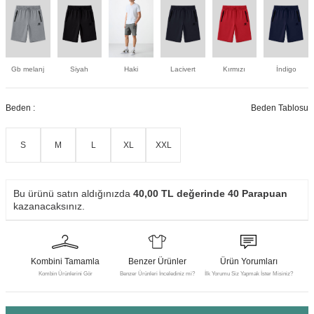
Gb melanj
Siyah
Haki
Lacivert
Kırmızı
İndigo
Beden :
Beden Tablosu
S
M
L
XL
XXL
Bu ürünü satın aldığınızda
40,00
TL değerinde
40
Parapuan
kazanacaksınız.
Kombini Tamamla
Benzer Ürünler
Ürün Yorumları
Kombin Ürünlerini Gör
Benzer Ürünleri İncelediniz mi?
İlk Yorumu Siz Yapmak İster Misiniz?