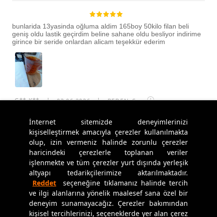
bunlarida 13yasinda oğluma aldim 165boy 50kilo filan beli
geniş oldu lastik geçirdim beline sahane oldu besliyor indirime
girince bir seride onlardan alicam teşekkür ederim
G** K**
|
03.06.2026
|
BEDEN: S
·
İnternet sitemizde deneyimlerinizi
kişiselleştirmek amacıyla çerezler kullanılmakta
olup, izin vermeniz halinde zorunlu çerezler
Süper şahane. Tam bedeninizi alınız.
haricindeki çerezlerle toplanan veriler
**** ****
|
03.06.2026
|
BEDEN: L
·
işlenmekte ve tüm çerezler yurt dışında yerleşik
altyapı tedarikçilerimize aktarılmaktadır.
Reddet
seçeneğine tıklamanız halinde tercih
DAHA FAZLA YORUM GÖSTER
ve ilgi alanlarına yönelik maalesef sana özel bir
deneyim sunamayacağız. Çerezler bakımından
kişisel tercihlerinizi, seçeneklerde yer alan çerez