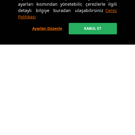
ayarları kısmından yönetebilir, çerezlerle ilgili
detaylı bilgiye buradan ulaşabilirsiniz
Çerez
Politikası
E-BÜLTEN ABONELİĞİ
Kampanya ve yeniliklerden haberdar olmak için e-bültenimize kayıt olun.
Ayarları Düzenle
KABUL ET
Sepete Ekle
GÖNDER
KVKK Sözleşmesi'ni
, okudum, kabul ediyorum.
Çalışma Saatleri
Pazartesi-Cuma / 09:00 - 18:00
Telefon Numarası
0850 346 77 77