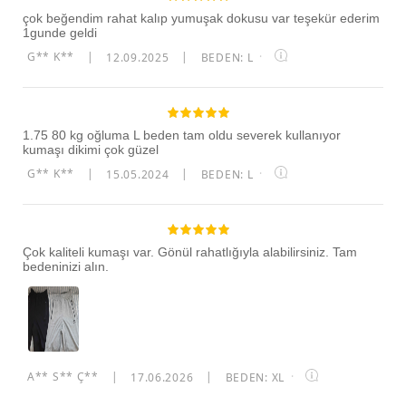
çok beğendim rahat kalıp yumuşak dokusu var teşekür ederim
1gunde geldi
G** K**
|
12.09.2025
|
BEDEN: L
·
1.75 80 kg oğluma L beden tam oldu severek kullanıyor
kumaşı dikimi çok güzel
G** K**
|
15.05.2024
|
BEDEN: L
·
Çok kaliteli kumaşı var. Gönül rahatlığıyla alabilirsiniz. Tam
bedeninizi alın.
A** S** Ç**
|
17.06.2026
|
BEDEN: XL
·