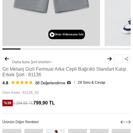
Ürün Videosunu İzle
Daha fazla
Şort
ürünleri
Gri Melanj Gizli Fermuar Arka Cepli Bağcıklı Standart Kalıp
Erkek Şort - 81136
29 Soru & Cevap
4.8
88 Değerlendirme
Ürün Kodu :
81136_42
799,90
TL
1.294,65
TL
%
38
Ürünün Diğer Renkleri