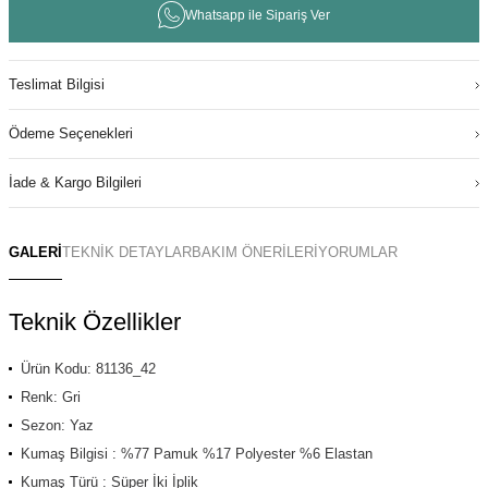
Whatsapp ile Sipariş Ver
Teslimat Bilgisi
Ödeme Seçenekleri
İade & Kargo Bilgileri
GALERİ
TEKNİK DETAYLAR
BAKIM ÖNERİLERİ
YORUMLAR
Teknik Özellikler
Ürün Kodu: 81136_42
Renk: Gri
Sezon: Yaz
Kumaş Bilgisi : %77 Pamuk %17 Polyester %6 Elastan
Kumaş Türü : Süper İki İplik