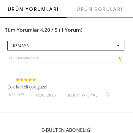
ÜRÜN YORUMLARI
ÜRÜN SORULARI
Tüm Yorumlar 4.20 / 5 (1 Yorum)
SIRALAMA
⚲
Çok kaliteli çok güzel
N** D**
|
12.05.2025
|
BEDEN: 9-10 YAŞ
·
E-BÜLTEN ABONELİĞİ