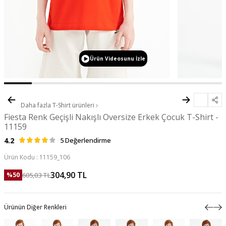
Ürün Videosunu İzle
Daha fazla
T-Shirt
ürünleri
Fiesta Renk Geçişli Nakışlı Oversize Erkek Çocuk T-Shirt -
11159
4.2
5 Değerlendirme
Ürün Kodu :
11159_106
304,90
TL
605,03
TL
%
50
Ürünün Diğer Renkleri