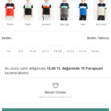
Fiesta
Siyah
Lacivert
Koyu gri
Saks
Açık yeşil
Beden :
Beden Tablosu
7-8
8-9
9-10
10-11
11-12
12-13
13-14
14-15
Bu ürünü satın aldığınızda
15,00
TL değerinde
15
Parapuan
kazanacaksınız.
Benzer Ürünler
Benzer Ürünleri İncelediniz mi?