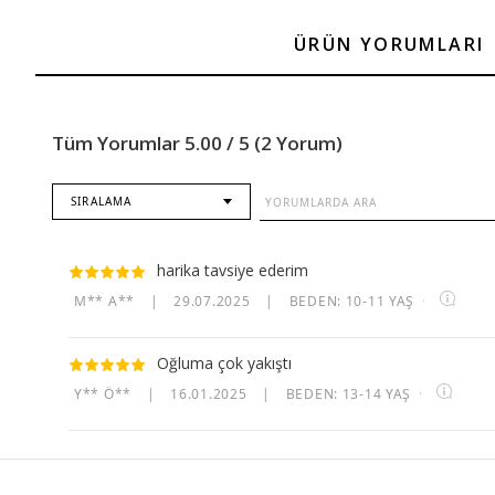
ÜRÜN YORUMLARI
Tüm Yorumlar 5.00 / 5 (2 Yorum)
SIRALAMA
harika tavsiye ederim
M** A**
|
29.07.2025
|
BEDEN: 10-11 YAŞ
·
Oğluma çok yakıştı
Y** Ö**
|
16.01.2025
|
BEDEN: 13-14 YAŞ
·