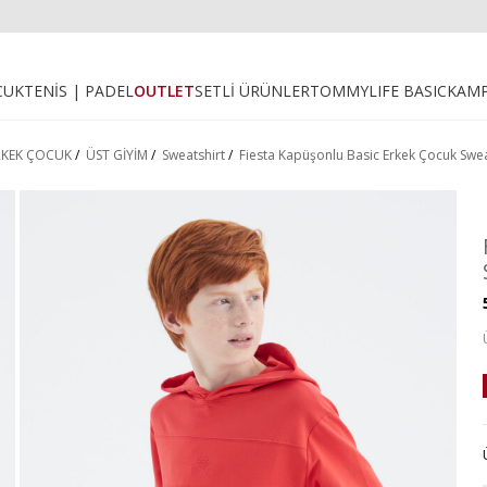
CUK
TENİS | PADEL
OUTLET
SETLİ ÜRÜNLER
TOMMYLIFE BASIC
KAM
RKEK ÇOCUK
/
ÜST GİYİM
/
Sweatshirt
/
Fiesta Kapüşonlu Basic Erkek Çocuk Swea