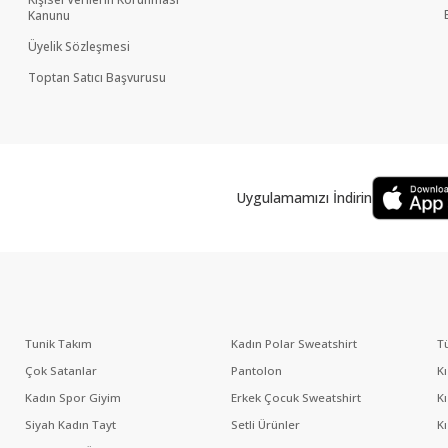
Kanunu
Üyelik Sözleşmesi
Toptan Satıcı Başvurusu
Uygulamamızı İndirin
Tunik Takım
Kadın Polar Sweatshirt
T
Çok Satanlar
Pantolon
K
Kadın Spor Giyim
Erkek Çocuk Sweatshirt
K
Siyah Kadın Tayt
Setli Ürünler
K