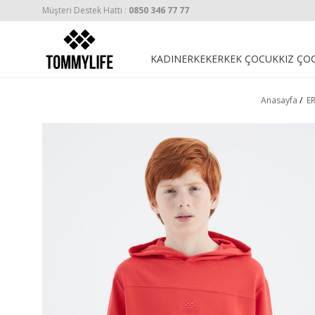
Müşteri Destek Hattı :
0850 346 77 77
KADIN
ERKEK
ERKEK ÇOCUK
KIZ ÇO
Anasayfa
/
E