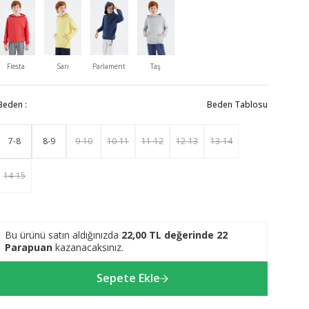
Fiesta
Sarı
Parlament
Taş
Beden :
Beden Tablosu
7-8
8-9
9-10
10-11
11-12
12-13
13-14
14-15
Bu ürünü satın aldığınızda
22,00
TL değerinde
22
Parapuan
kazanacaksınız.
Sepete Ekle