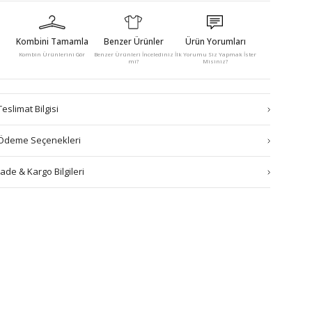
Kombini Tamamla
Benzer Ürünler
Ürün Yorumları
Kombin Ürünlerini Gör
Benzer Ürünleri İncelediniz
İlk Yorumu Siz Yapmak İster
mi?
Misiniz?
Teslimat Bilgisi
Ödeme Seçenekleri
İade & Kargo Bilgileri