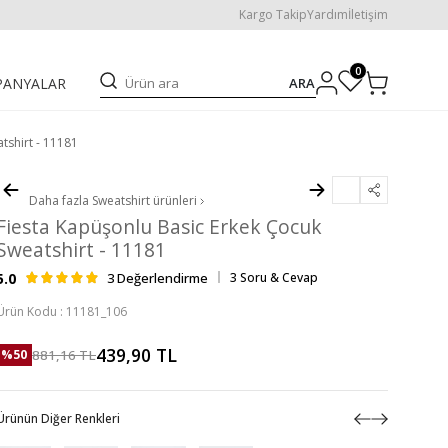
Kargo Takip
Yardım
İletişim
0
ARA
PANYALAR
tshirt - 11181
Daha fazla
Sweatshirt
ürünleri
Fiesta Kapüşonlu Basic Erkek Çocuk
Sweatshirt - 11181
5.0
3 Değerlendirme
3 Soru & Cevap
Ürün Kodu :
11181_106
439,90
TL
881,16
TL
%
50
Ürünün Diğer Renkleri