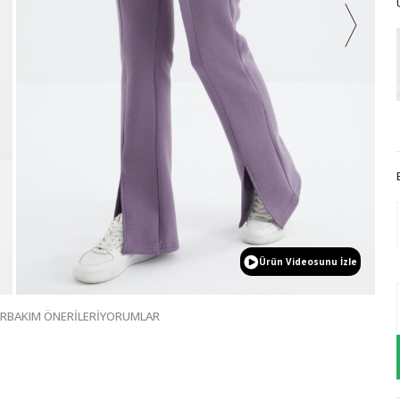
Ürün Videosunu İzle
AR
BAKIM ÖNERİLERİ
YORUMLAR