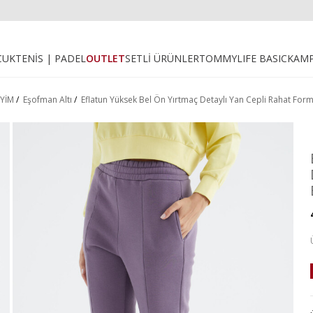
CUK
TENİS | PADEL
OUTLET
SETLİ ÜRÜNLER
TOMMYLIFE BASIC
KAM
İYİM
/
Eşofman Altı
/
Eflatun Yüksek Bel Ön Yırtmaç Detaylı Yan Cepli Rahat For