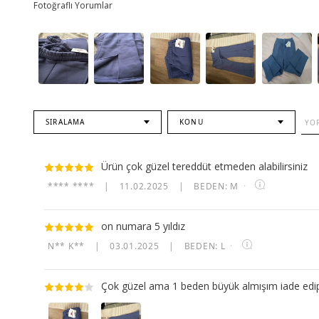
Fotoğraflı Yorumlar
SIRALAMA
KONU
Ürün çok güzel tereddüt etmeden alabilirsiniz
**** ****
|
11.02.2025
|
BEDEN: M
·
on numara 5 yıldız
N** K**
|
03.01.2025
|
BEDEN: L
·
Çok güzel ama 1 beden büyük almışım iade edip 