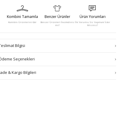
Kombini Tamamla
Benzer Ürünler
Ürün Yorumları
Kombin Ürünlerini Gör
Benzer Ürünleri İncelediniz
İlk Yorumu Siz Yapmak İster
mi?
Misiniz?
Teslimat Bilgisi
Ödeme Seçenekleri
İade & Kargo Bilgileri