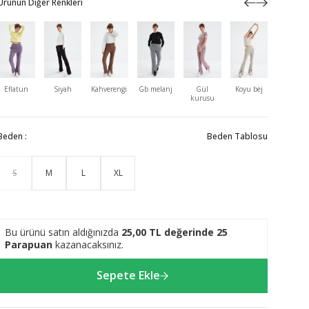
Ürünün Diğer Renkleri
Eflatun
Siyah
Kahverengi
Gb melanj
Gül
Koyu bej
Ekru
kurusu
Beden :
Beden Tablosu
S
M
L
XL
Bu ürünü satın aldığınızda
25,00
TL değerinde
25
Parapuan
kazanacaksınız.
Sepete Ekle