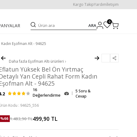
Kargo Takip
Yardım
İletişim
0
ARA
PANYALAR
m Kadın Eşofman Alt - 94625
Daha fazla
Eşofman Altı
ürünleri
Eflatun Yüksek Bel Ön Yırtmaç
Detaylı Yan Cepli Rahat Form Kadın
Eşofman Alt - 94625
16
5 Soru &
4.2
Değerlendirme
Cevap
Ürün Kodu :
94625_556
499,90
TL
1.483,90
TL
%
66