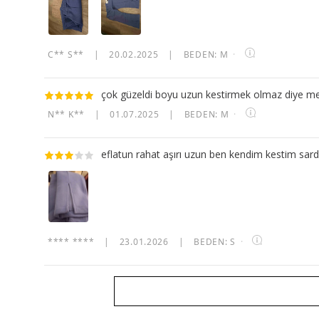
C** S**
|
20.02.2025
|
BEDEN: M
·
çok güzeldi boyu uzun kestirmek olmaz diye m
N** K**
|
01.07.2025
|
BEDEN: M
·
eflatun rahat aşırı uzun ben kendim kestim sa
**** ****
|
23.01.2026
|
BEDEN: S
·