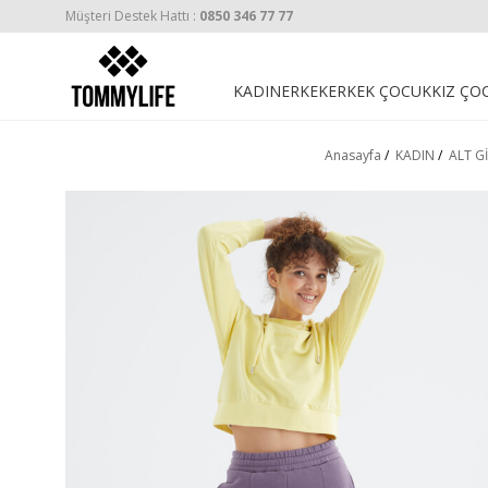
Müşteri Destek Hattı :
0850 346 77 77
KADIN
ERKEK
ERKEK ÇOCUK
KIZ ÇO
Anasayfa
/
KADIN
/
ALT G