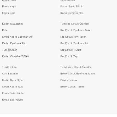
Erkek Kapri
Kadın Basic T-Shirt
Erkek Şort
Kadın Setli Ürünler
Kadın Sweatshirt
Tüm Kız Çocuk Ürünleri
Polar
Kız Çocuk Eşofman Takım
Siyah Kadın Eşofman Altı
Kız Çocuk Tayt Takım
Kadın Eşofman Altı
Kız Çocuk Eşofman Alt
Tüm Ürünler
Kız Çocuk T-Shirt
Kadın Oversize T-Shirt
Kız Çocuk Tayt
Tunik Takım
Tüm Erkek Çocuk Ürünleri
Çok Satanlar
Erkek Çocuk Eşofman Takım
Kadın Spor Giyim
Büyük Beden
Siyah Kadın Tayt
Erkek Çocuk T-Shirt
Erkek Setli Ürünler
Erkek Spor Giyim