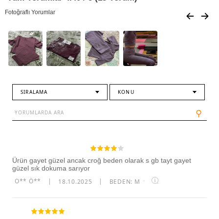
Fotoğraflı Yorumlar
SIRALAMA
KONU
⚲
Ürün gayet güzel ancak croğ beden olarak s gb tayt gayet
güzel sık dokuma sarıyor
O** Ö**
|
18.10.2025
|
BEDEN: M
·