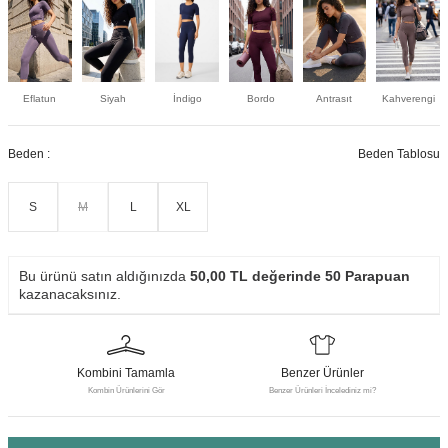
Eflatun
Siyah
İndigo
Bordo
Antrasıt
Kahverengi
Beden :
Beden Tablosu
S
M
L
XL
Bu ürünü satın aldığınızda
50,00
TL değerinde
50
Parapuan
kazanacaksınız.
Kombini Tamamla
Benzer Ürünler
Kombin Ürünlerini Gör
Benzer Ürünleri İncelediniz mi?