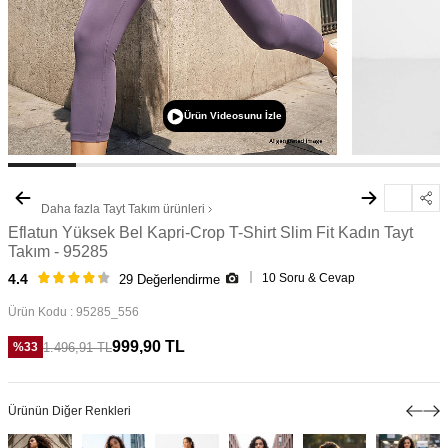
Ürün Videosunu İzle
Daha fazla
Tayt Takım
ürünleri
Eflatun Yüksek Bel Kapri-Crop T-Shirt Slim Fit Kadın Tayt
Takım - 95285
10 Soru & Cevap
4.4
29 Değerlendirme
Ürün Kodu :
95285_556
999,90
TL
1.496,91
TL
%
33
Ürünün Diğer Renkleri