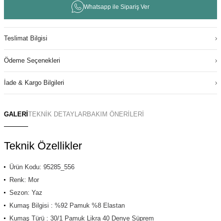
Whatsapp ile Sipariş Ver
Teslimat Bilgisi
Ödeme Seçenekleri
İade & Kargo Bilgileri
GALERİ
TEKNİK DETAYLAR
BAKIM ÖNERİLERİ
Teknik Özellikler
Ürün Kodu: 95285_556
Renk: Mor
Sezon: Yaz
Kumaş Bilgisi : %92 Pamuk %8 Elastan
Kumaş Türü : 30/1 Pamuk Likra 40 Denye Süprem