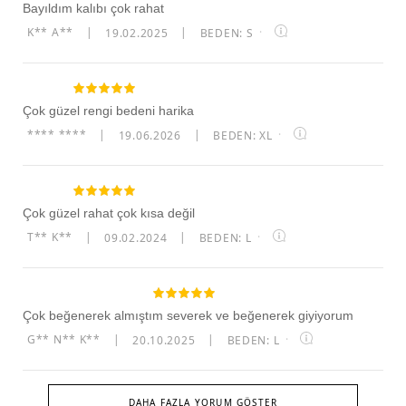
Bayıldım kalıbı çok rahat
K** A**
|
19.02.2025
|
BEDEN: S
·
Çok güzel rengi bedeni harika
**** ****
|
19.06.2026
|
BEDEN: XL
·
Çok güzel rahat çok kısa değil
T** K**
|
09.02.2024
|
BEDEN: L
·
Çok beğenerek almıştım severek ve beğenerek giyiyorum
G** N** K**
|
20.10.2025
|
BEDEN: L
·
DAHA FAZLA YORUM GÖSTER