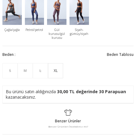
Çağla/çağla
Petrol/petrol
Gül
Siyah-
kurusu/gül
gümüş/siyah
kurusu
Beden :
Beden Tablosu
S
M
L
XL
Bu ürünü satın aldığınızda
30,00
TL değerinde
30
Parapuan
kazanacaksınız.
Benzer Ürünler
Benzer Ürünleri İncelediniz mi?