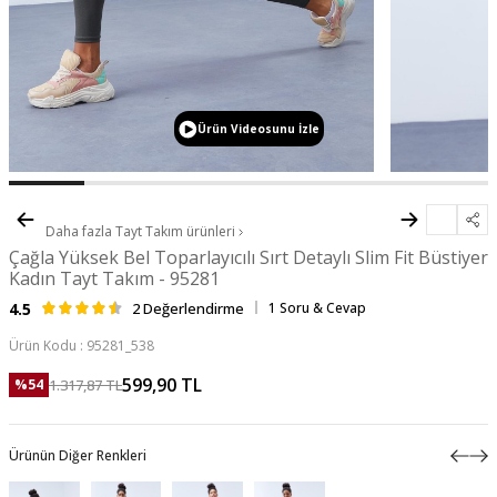
Ürün Videosunu İzle
Daha fazla
Tayt Takım
ürünleri
Çağla Yüksek Bel Toparlayıcılı Sırt Detaylı Slim Fit Büstiyer
Kadın Tayt Takım - 95281
4.5
2 Değerlendirme
1 Soru & Cevap
Ürün Kodu :
95281_538
599,90
TL
1.317,87
TL
%
54
Ürünün Diğer Renkleri