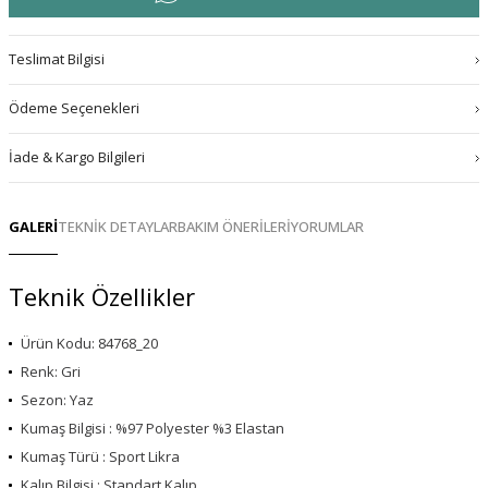
Teslimat Bilgisi
Ödeme Seçenekleri
İade & Kargo Bilgileri
GALERİ
TEKNİK DETAYLAR
BAKIM ÖNERİLERİ
YORUMLAR
Teknik Özellikler
Ürün Kodu: 84768_20
Renk: Gri
Sezon: Yaz
Kumaş Bilgisi : %97 Polyester %3 Elastan
Kumaş Türü : Sport Likra
Kalıp Bilgisi : Standart Kalıp