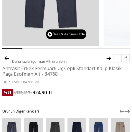
Ürün Videosunu İzle
Daha fazla
Eşofman Altı
ürünleri
Antrasit Erkek Fermuarlı Üç Cepli Standart Kalıp Klasik
Paça Eşofman Alt - 84768
Ürün Kodu :
84768_20
924,90
TL
1.333,42
TL
%
31
Ürünün Diğer Renkleri