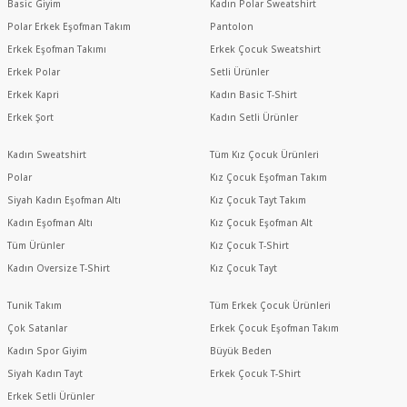
Basic Giyim
Kadın Polar Sweatshirt
Polar Erkek Eşofman Takım
Pantolon
Erkek Eşofman Takımı
Erkek Çocuk Sweatshirt
Erkek Polar
Setli Ürünler
Erkek Kapri
Kadın Basic T-Shirt
Erkek Şort
Kadın Setli Ürünler
Kadın Sweatshirt
Tüm Kız Çocuk Ürünleri
Polar
Kız Çocuk Eşofman Takım
Siyah Kadın Eşofman Altı
Kız Çocuk Tayt Takım
Kadın Eşofman Altı
Kız Çocuk Eşofman Alt
Tüm Ürünler
Kız Çocuk T-Shirt
Kadın Oversize T-Shirt
Kız Çocuk Tayt
Tunik Takım
Tüm Erkek Çocuk Ürünleri
Çok Satanlar
Erkek Çocuk Eşofman Takım
Kadın Spor Giyim
Büyük Beden
Siyah Kadın Tayt
Erkek Çocuk T-Shirt
Erkek Setli Ürünler