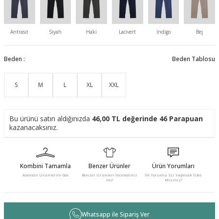
Antrasıt
Siyah
Haki
Lacivert
İndigo
Bej
Beden :
Beden Tablosu
S
M
L
XL
XXL
Bu ürünü satın aldığınızda
46,00
TL değerinde
46
Parapuan
kazanacaksınız.
Kombini Tamamla
Benzer Ürünler
Ürün Yorumları
Kombin Ürünlerini Gör
Benzer Ürünleri İncelediniz
İlk Yorumu Siz Yapmak İster
mi?
Misiniz?
Whatsapp ile Sipariş Ver