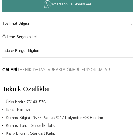
Whatsapp ile Sipariş Ver
Teslimat Bilgisi
Ödeme Seçenekleri
İade & Kargo Bilgileri
GALERİ
TEKNİK DETAYLAR
BAKIM ÖNERİLERİ
YORUMLAR
Teknik Özellikler
Ürün Kodu: 75143_576
Renk: Kırmızı
Kumaş Bilgisi : %77 Pamuk %17 Polyester %6 Elestan
Kumaş Türü : Süper İki İplik
Kalıp Bilgisi : Standart Kalıp