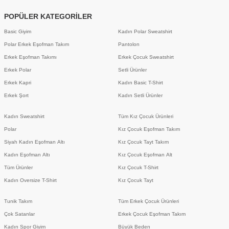
POPÜLER KATEGORİLER
Basic Giyim
Kadın Polar Sweatshirt
Polar Erkek Eşofman Takım
Pantolon
Erkek Eşofman Takımı
Erkek Çocuk Sweatshirt
Erkek Polar
Setli Ürünler
Erkek Kapri
Kadın Basic T-Shirt
Erkek Şort
Kadın Setli Ürünler
Kadın Sweatshirt
Tüm Kız Çocuk Ürünleri
Polar
Kız Çocuk Eşofman Takım
Siyah Kadın Eşofman Altı
Kız Çocuk Tayt Takım
Kadın Eşofman Altı
Kız Çocuk Eşofman Alt
Tüm Ürünler
Kız Çocuk T-Shirt
Kadın Oversize T-Shirt
Kız Çocuk Tayt
Tunik Takım
Tüm Erkek Çocuk Ürünleri
Çok Satanlar
Erkek Çocuk Eşofman Takım
Kadın Spor Giyim
Büyük Beden