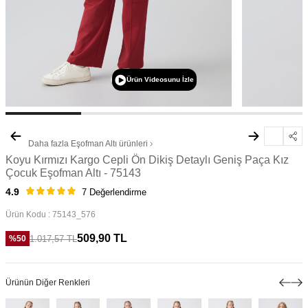
Ürün Videosunu İzle
Daha fazla
Eşofman Altı
ürünleri
Koyu Kırmızı Kargo Cepli Ön Dikiş Detaylı Geniş Paça Kız
Çocuk Eşofman Altı - 75143
4.9
7 Değerlendirme
Ürün Kodu :
75143_576
509,90
TL
1.017,57
TL
%
50
Ürünün Diğer Renkleri