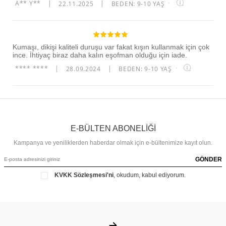
A** Y**
|
22.11.2025
|
BEDEN: 9-10 YAŞ
·
Kumaşı, dikişi kaliteli duruşu var fakat kışın kullanmak için çok
ince. İhtiyaç biraz daha kalın eşofman olduğu için iade.
**** ****
|
28.09.2024
|
BEDEN: 9-10 YAŞ
·
E-BÜLTEN ABONELİĞİ
Kampanya ve yeniliklerden haberdar olmak için e-bültenimize kayıt olun.
GÖNDER
KVKK Sözleşmesi'ni
, okudum, kabul ediyorum.