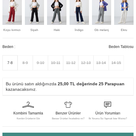
Koyu kırmızı
Siyah
Haki
İndigo
Gb melanj
Ekru
Beden :
Beden Tablosu
7-8
8-9
9-10
10-11
11-12
12-13
13-14
14-15
Bu ürünü satın aldığınızda
25,00
TL değerinde
25
Parapuan
kazanacaksınız.
Kombini Tamamla
Benzer Ürünler
Ürün Yorumları
Kombin Ürünlerini Gör
Benzer Ürünleri İncelediniz mi?
İlk Yorumu Siz Yapmak İster Misiniz?