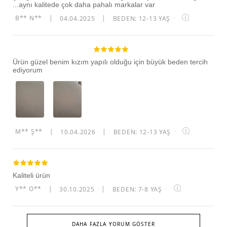
...aynı kalitede çok daha pahalı markalar var
B** N**
|
04.04.2025
|
BEDEN: 12-13 YAŞ
·
Ürün güzel benim kızım yapılı olduğu için büyük beden tercih
ediyorum
M** Ş**
|
10.04.2026
|
BEDEN: 12-13 YAŞ
·
Kaliteli ürün
Y** O**
|
30.10.2025
|
BEDEN: 7-8 YAŞ
·
DAHA FAZLA YORUM GÖSTER