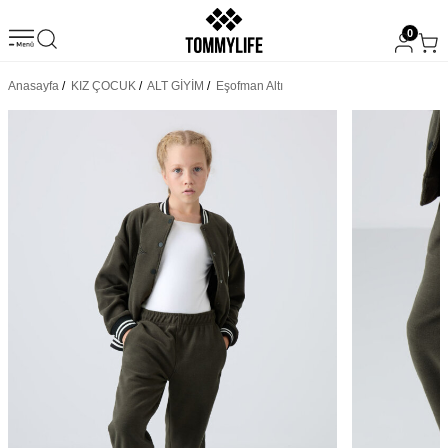
0
Anasayfa
/
KIZ ÇOCUK
/
ALT GİYİM
/
Eşofman Altı