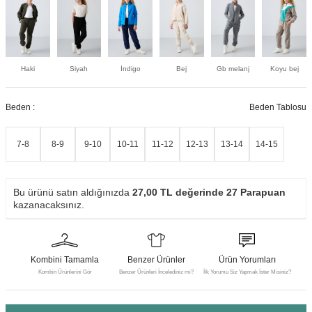
Haki
Siyah
İndigo
Bej
Gb melanj
Koyu bej
Beden :
Beden Tablosu
7-8
8-9
9-10
10-11
11-12
12-13
13-14
14-15
Bu ürünü satın aldığınızda
27,00
TL değerinde
27
Parapuan
kazanacaksınız.
Kombini Tamamla
Benzer Ürünler
Ürün Yorumları
Kombin Ürünlerini Gör
Benzer Ürünleri İncelediniz mi?
İlk Yorumu Siz Yapmak İster Misiniz?