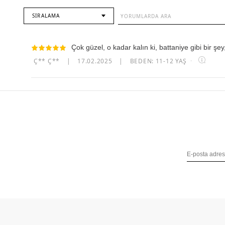
SIRALAMA
Çok güzel, o kadar kalın ki, battaniye gibi bir şe
Ç** Ç**
|
17.02.2025
|
BEDEN: 11-12 YAŞ
·