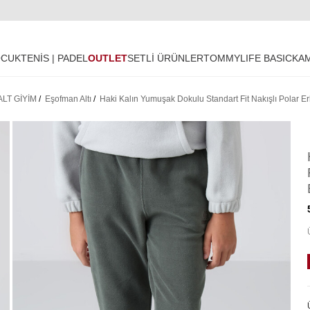
OCUK
TENİS | PADEL
OUTLET
SETLİ ÜRÜNLER
TOMMYLIFE BASIC
KA
ALT GİYİM
/
Eşofman Altı
/
Haki Kalın Yumuşak Dokulu Standart Fit Nakışlı Polar E