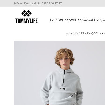
Müşteri Destek Hattı :
0850 346 77 77
KADIN
ERKEK
ERKEK ÇOCUK
KIZ Ç
Anasayfa
/
ERKEK ÇOCUK
/