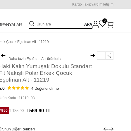
Kargo Takip
Yardım
İletişim
0
ARA
MPANYALAR
rkek Çocuk Eşofman Alt - 11219
Daha fazla
Eşofman Altı
ürünleri
Haki Kalın Yumuşak Dokulu Standart
Fit Nakışlı Polar Erkek Çocuk
Eşofman Alt - 11219
5.0
4 Değerlendirme
Ürün Kodu :
11219_03
569,90
TL
1.135,90
TL
%
50
Ürünün Diğer Renkleri