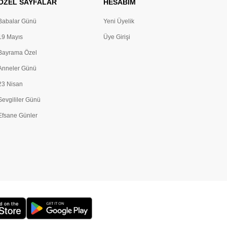
ÖZEL SAYFALAR
HESABIM
Babalar Günü
Yeni Üyelik
19 Mayıs
Üye Girişi
Bayrama Özel
Anneler Günü
23 Nisan
Sevgililer Günü
Efsane Günler