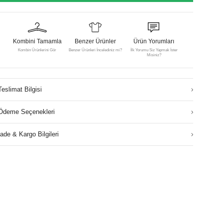
Kombini Tamamla
Benzer Ürünler
Ürün Yorumları
Kombin Ürünlerini Gör
Benzer Ürünleri İncelediniz mi?
İlk Yorumu Siz Yapmak İster
Misiniz?
Teslimat Bilgisi
Ödeme Seçenekleri
İade & Kargo Bilgileri