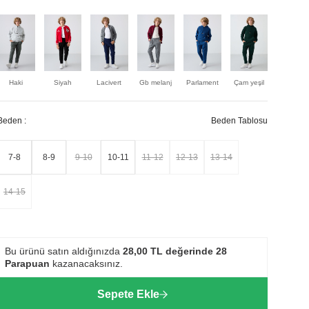
Haki
Siyah
Lacivert
Gb melanj
Parlament
Çam yeşil
Taş
Beden :
Beden Tablosu
7-8
8-9
9-10
10-11
11-12
12-13
13-14
14-15
Bu ürünü satın aldığınızda
28,00
TL değerinde
28
Parapuan
kazanacaksınız.
Sepete Ekle